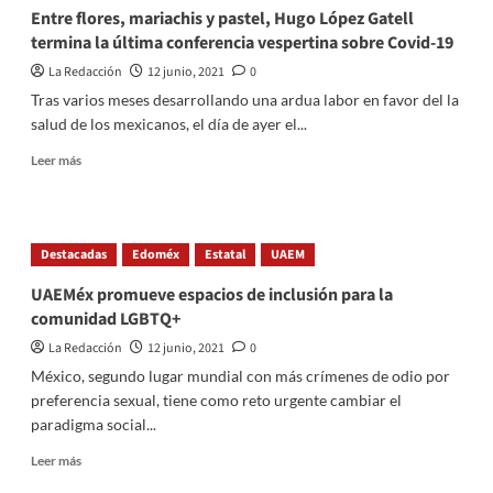
se
Entre flores, mariachis y pastel, Hugo López Gatell
desploma
termina la última conferencia vespertina sobre Covid-19
jugador
de
La Redacción
12 junio, 2021
0
la
Tras varios meses desarrollando una ardua labor en favor del la
selección
salud de los mexicanos, el día de ayer el...
de
Dinamarca
Read
Leer más
more
about
Entre
flores,
Destacadas
Edoméx
Estatal
UAEM
mariachis
y
UAEMéx promueve espacios de inclusión para la
pastel,
comunidad LGBTQ+
Hugo
López
La Redacción
12 junio, 2021
0
Gatell
México, segundo lugar mundial con más crímenes de odio por
termina
preferencia sexual, tiene como reto urgente cambiar el
la
paradigma social...
última
conferencia
Read
Leer más
vespertina
more
sobre