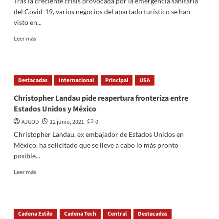
Tras la creciente crisis provocada por la emergencia sanitaria
niveles
del Covid-19, varios negocios del apartado turístico se han
nunca
visto en...
vistos
desde
Read
Leer más
hace
more
4
about
millones
ONG
de
alemana
Destacadas
años
Internacional
Principal
USA
buscará
apoyar
Christopher Landau pide reapertura fronteriza entre
con
Estados Unidos y México
financiamiento
a
AJGOD
12 junio, 2021
0
empresas
Christopher Landau, ex embajador de Estados Unidos en
del
México, ha solicitado que se lleve a cabo lo más pronto
sector
posible...
turístico
mexicano
Read
Leer más
more
about
Christopher
Landau
Cadena Estilo
Cadena Tech
Central
Destacadas
pide