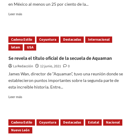
en México al menos un 25 por ciento de la...
Read
Leer más
more
about
Datos
de
Cadena Estilo
Coyuntura
Destacadas
Internacional
la
latam
Secretaría
USA
de
Se revela el título oficial de la secuela de Aquaman
Salud
indican
La Redacción
12 junio, 2021
0
que
James Wan, director de “Aquaman”, tuvo una reunión donde se
uno
establecieron puntos importantes sobre la segunda parte de
de
esta increíble historia. Entre...
cada
cuatro
Read
Leer más
mexicanos
more
ya
about
desarrolló
Se
anticuerpos
revela
contra
Cadena Estilo
Coyuntura
Destacadas
Estatal
Nacional
el
el
Nuevo León
título
Covid-