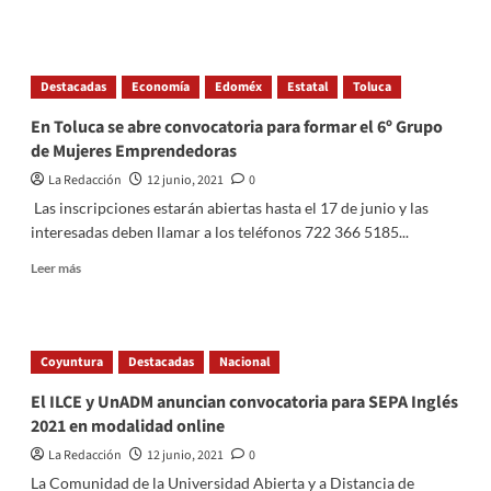
more
about
Más
de
Destacadas
Economía
Edoméx
Estatal
Toluca
300
pescadores
En Toluca se abre convocatoria para formar el 6º Grupo
y
de Mujeres Emprendedoras
tripulantes
de
La Redacción
12 junio, 2021
0
Puerto
Las inscripciones estarán abiertas hasta el 17 de junio y las
Peñasco,
interesadas deben llamar a los teléfonos 722 366 5185...
Sonora,
reciben
Read
Leer más
capacitación
more
para
about
prevenir
En
daño
Toluca
Coyuntura
Destacadas
Nacional
a
se
fauna
abre
El ILCE y UnADM anuncian convocatoria para SEPA Inglés
marina
convocatoria
2021 en modalidad online
para
formar
La Redacción
12 junio, 2021
0
el
La Comunidad de la Universidad Abierta y a Distancia de