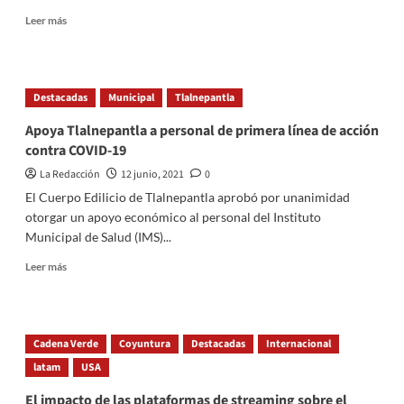
latinoamericanos
Read
Leer más
more
about
En
Francia
Destacadas
Municipal
Tlalnepantla
se
reportan
Apoya Tlalnepantla a personal de primera línea de acción
destrozos
contra COVID-19
tras
la
La Redacción
12 junio, 2021
0
Marcha
El Cuerpo Edilicio de Tlalnepantla aprobó por unanimidad
de
otorgar un apoyo económico al personal del Instituto
las
Municipal de Salud (IMS)...
Libertades
Read
Leer más
more
about
Apoya
Tlalnepantla
Cadena Verde
Coyuntura
Destacadas
Internacional
a
latam
personal
USA
de
El impacto de las plataformas de streaming sobre el
primera