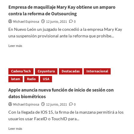
oficial
19
Empresa de maquillaje Mary Kay obtiene un amparo
de
contra la reforma de Outsourcing
la
secuela
Michael Espinosa
12 junio, 2021
0
de
En Nuevo León un juzgado le concedió a la empresa Mary Kay
Aquaman
una suspensión provisional ante la reforma que prohíbe...
Read
Leer más
more
about
Empresa
de
Cadena Tech
Coyuntura
Destacadas
Internacional
maquillaje
latam
Mary
Radio
USA
Kay
Apple anuncia nueva función de inicio de sesión con
obtiene
datos biométricos
un
amparo
Michael Espinosa
12 junio, 2021
0
contra
Con la llegada de IOS 15, la firma de la manzana permitirá a los
la
usuarios usar FaceID o TouchID para...
reforma
de
Read
Leer más
Outsourcing
more