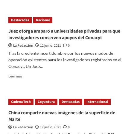
about
Apple
anuncia
Destacadas
Nacional
nueva
función
Juez otorga amparo a universidades privadas para que
de
investigadores conserven apoyos del Conacyt
inicio
de
La Redacción
12 junio, 2021
0
sesión
Tras la creciente incertidumbre por los nuevos modos de
con
operación existentes para los investigadores registrados en el
datos
Conacyt, Un Juez...
biométricos
Read
Leer más
more
about
Juez
otorga
Cadena Tech
Coyuntura
Destacadas
Internacional
amparo
a
China comparte nuevas imágenes de la superficie de
universidades
Marte
privadas
para
La Redacción
12 junio, 2021
0
que