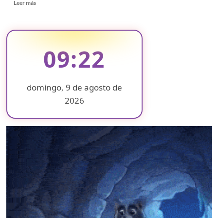
Read
Leer más
México
more
about
Se
terminan
las
09:22
conferencias
vespertinas
del
Covid-
domingo, 9 de agosto de
19
2026
pero,
la
❄
❄
❄
pandemia
❄
continúa
❄
❄
❄
❄
❄
❄