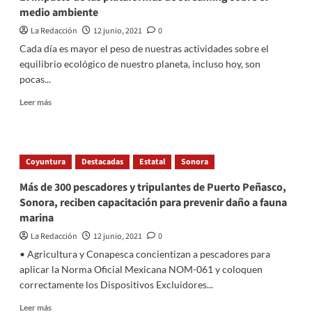
medio ambiente
línea
de
La Redacción
12 junio, 2021
0
acción
Cada día es mayor el peso de nuestras actividades sobre el
contra
equilibrio ecológico de nuestro planeta, incluso hoy, son
COVID-
19
pocas...
Read
Leer más
more
about
El
impacto
Coyuntura
Destacadas
Estatal
Sonora
de
las
Más de 300 pescadores y tripulantes de Puerto Peñasco,
plataformas
Sonora, reciben capacitación para prevenir daño a fauna
de
marina
streaming
sobre
La Redacción
12 junio, 2021
0
el
• Agricultura y Conapesca concientizan a pescadores para
medio
aplicar la Norma Oficial Mexicana NOM-061 y coloquen
ambiente
correctamente los Dispositivos Excluidores...
Read
Leer más