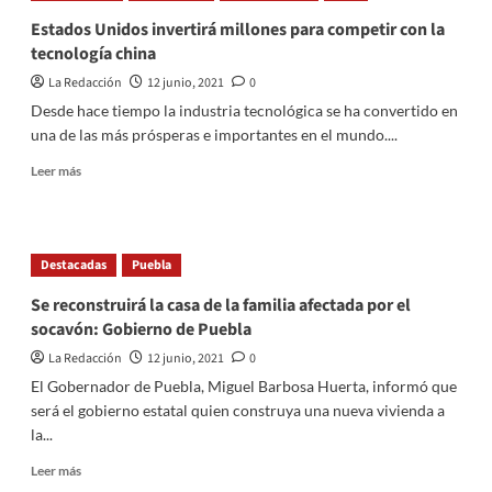
95
Estados Unidos invertirá millones para competir con la
personas
tecnología china
por
el
La Redacción
12 junio, 2021
0
presunto
Desde hace tiempo la industria tecnológica se ha convertido en
apoyo
una de las más prósperas e importantes en el mundo....
de
influencers
Read
Leer más
al
more
Partido
about
Verde
Estados
Unidos
Destacadas
Puebla
invertirá
millones
Se reconstruirá la casa de la familia afectada por el
para
socavón: Gobierno de Puebla
competir
con
La Redacción
12 junio, 2021
0
la
El Gobernador de Puebla, Miguel Barbosa Huerta, informó que
tecnología
será el gobierno estatal quien construya una nueva vivienda a
china
la...
Read
Leer más
more