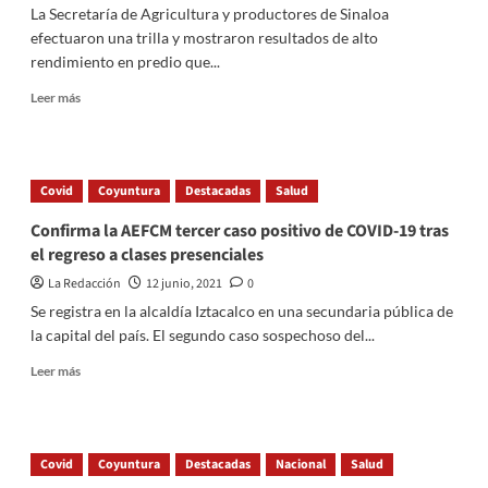
La Secretaría de Agricultura y productores de Sinaloa
efectuaron una trilla y mostraron resultados de alto
rendimiento en predio que...
Read
Leer más
more
about
Cosechan
en
Covid
Coyuntura
Destacadas
Salud
Sinaloa
maíz
Confirma la AEFCM tercer caso positivo de COVID-19 tras
blanco
el regreso a clases presenciales
con
transición
La Redacción
12 junio, 2021
0
agroecológica
Se registra en la alcaldía Iztacalco en una secundaria pública de
y
la capital del país. El segundo caso sospechoso del...
sin
glifosato
Read
Leer más
more
about
Confirma
la
Covid
Coyuntura
Destacadas
Nacional
Salud
AEFCM