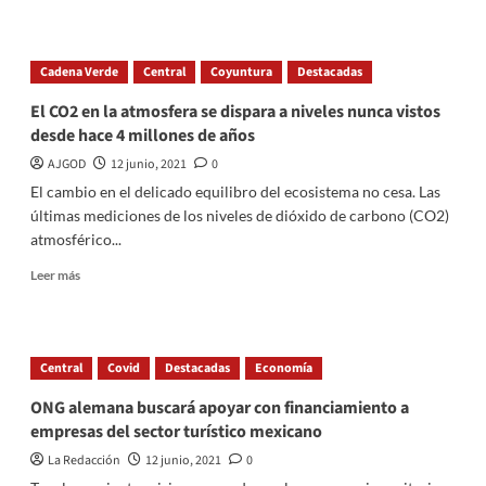
about
Se
reconstruirá
Cadena Verde
Central
Coyuntura
Destacadas
la
casa
El CO2 en la atmosfera se dispara a niveles nunca vistos
de
desde hace 4 millones de años
la
familia
AJGOD
12 junio, 2021
0
afectada
El cambio en el delicado equilibro del ecosistema no cesa. Las
por
últimas mediciones de los niveles de dióxido de carbono (CO2)
el
atmosférico...
socavón:
Gobierno
Read
Leer más
de
more
Puebla
about
El
CO2
Central
Covid
Destacadas
Economía
en
la
ONG alemana buscará apoyar con financiamiento a
atmosfera
empresas del sector turístico mexicano
se
dispara
La Redacción
12 junio, 2021
0
a