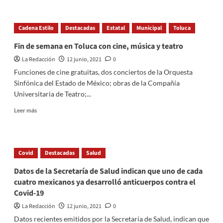
about
Covid-
UAEMéx
19
promueve
Cadena Estilo
Destacadas
Estatal
Municipal
Toluca
espacios
de
Fin de semana en Toluca con cine, música y teatro
inclusión
La Redacción
12 junio, 2021
0
para
la
Funciones de cine gratuitas, dos conciertos de la Orquesta
comunidad
Sinfónica del Estado de México; obras de la Compañía
LGBTQ+
Universitaria de Teatro;...
Read
Leer más
more
about
Fin
de
Covid
Destacadas
Salud
semana
en
Datos de la Secretaría de Salud indican que uno de cada
Toluca
cuatro mexicanos ya desarrolló anticuerpos contra el
con
Covid-19
cine,
música
La Redacción
12 junio, 2021
0
y
Datos recientes emitidos por la Secretaría de Salud, indican que
teatro