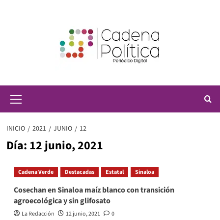
Saltar
al
contenido
Menú
principal
INICIO
2021
JUNIO
12
Día:
12 junio, 2021
Cadena Verde
Destacadas
Estatal
Sinaloa
Cosechan en Sinaloa maíz blanco con transición
agroecológica y sin glifosato
La Redacción
12 junio, 2021
0