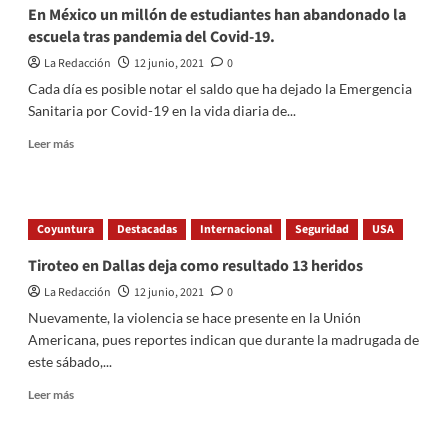
tercer
En México un millón de estudiantes han abandonado la
caso
escuela tras pandemia del Covid-19.
positivo
de
La Redacción
12 junio, 2021
0
COVID-
Cada día es posible notar el saldo que ha dejado la Emergencia
19
Sanitaria por Covid-19 en la vida diaria de...
tras
el
Read
Leer más
regreso
more
a
about
clases
En
presenciales
México
Coyuntura
Destacadas
Internacional
Seguridad
USA
un
millón
Tiroteo en Dallas deja como resultado 13 heridos
de
La Redacción
12 junio, 2021
0
estudiantes
han
Nuevamente, la violencia se hace presente en la Unión
abandonado
Americana, pues reportes indican que durante la madrugada de
la
este sábado,...
escuela
tras
Read
Leer más
pandemia
more
del
about
Covid-