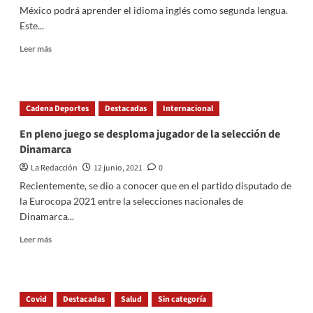
6º
México podrá aprender el idioma inglés como segunda lengua.
Grupo
Este...
de
Mujeres
Read
Leer más
Emprendedoras
more
about
El
ILCE
Cadena Deportes
Destacadas
Internacional
y
UnADM
En pleno juego se desploma jugador de la selección de
anuncian
Dinamarca
convocatoria
para
La Redacción
12 junio, 2021
0
SEPA
Recientemente, se dio a conocer que en el partido disputado de
Inglés
la Eurocopa 2021 entre la selecciones nacionales de
2021
Dinamarca...
en
modalidad
Read
Leer más
online
more
about
En
pleno
Covid
Destacadas
Salud
Sin categoría
juego