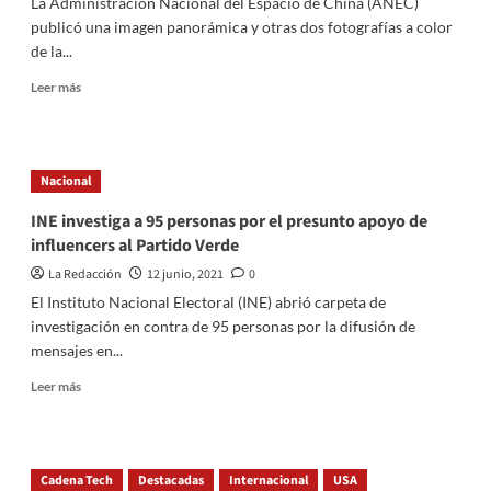
La Administración Nacional del Espacio de China (ANEC)
investigadores
publicó una imagen panorámica y otras dos fotografías a color
conserven
de la...
apoyos
del
Read
Leer más
Conacyt
more
about
China
comparte
Nacional
nuevas
imágenes
INE investiga a 95 personas por el presunto apoyo de
de
influencers al Partido Verde
la
superficie
La Redacción
12 junio, 2021
0
de
El Instituto Nacional Electoral (INE) abrió carpeta de
Marte
investigación en contra de 95 personas por la difusión de
mensajes en...
Read
Leer más
more
about
INE
investiga
Cadena Tech
Destacadas
Internacional
USA
a