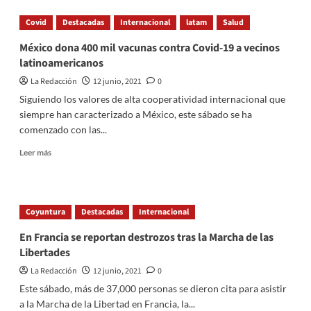
Tiroteo
19.
en
Covid
Destacadas
Internacional
latam
Salud
Dallas
deja
México dona 400 mil vacunas contra Covid-19 a vecinos
como
latinoamericanos
resultado
13
La Redacción
12 junio, 2021
0
heridos
Siguiendo los valores de alta cooperatividad internacional que
siempre han caracterizado a México, este sábado se ha
comenzado con las...
Read
Leer más
more
about
México
dona
Coyuntura
Destacadas
Internacional
400
mil
En Francia se reportan destrozos tras la Marcha de las
vacunas
Libertades
contra
Covid-
La Redacción
12 junio, 2021
0
19
Este sábado, más de 37,000 personas se dieron cita para asistir
a
a la Marcha de la Libertad en Francia, la...
vecinos