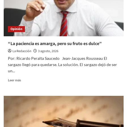
ETAPA
DE
INVESTIGACIÓN
DE
CONFORMIDAD
Opinión
CON
LA
LEY
“La paciencia es amarga, pero su fruto es dulce”
GENERAL
La Redacción
3 agosto, 2026
DE
RESPONSABILIDADES
Por: Ricardo Peralta Saucedo Jean-Jacques Rousseau El
ADMINISTRATIVAS
sargazo llegó para quedarse. La solución. El sargazo dejó de ser
(LGRA).
un...
FACULTAD
IMPLÍCITA
Read
Leer más
Y
more
DEBER
about
JURÍDICO
“La
DE
paciencia
LAS
es
AUTORIDADES
amarga,
INVESTIGADORAS
pero
su