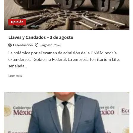
Opinión
Llaves y Candados – 3 de agosto
La Redacción
3 agosto, 2026
La polémica por el examen de admisión de la UNAM podría
extenderse al Gobierno Federal. La empresa Territorium Life,
señalada...
Read
Leer más
more
about
Llaves
y
Candados
–
3
de
agosto