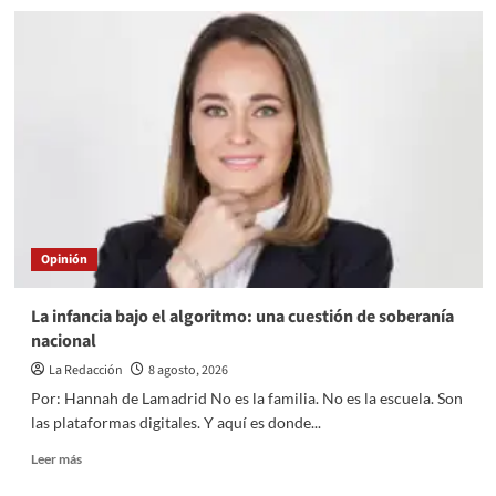
Heridas
autoinfligidas
Opinión
La infancia bajo el algoritmo: una cuestión de soberanía
nacional
La Redacción
8 agosto, 2026
Por: Hannah de Lamadrid No es la familia. No es la escuela. Son
las plataformas digitales. Y aquí es donde...
Read
Leer más
more