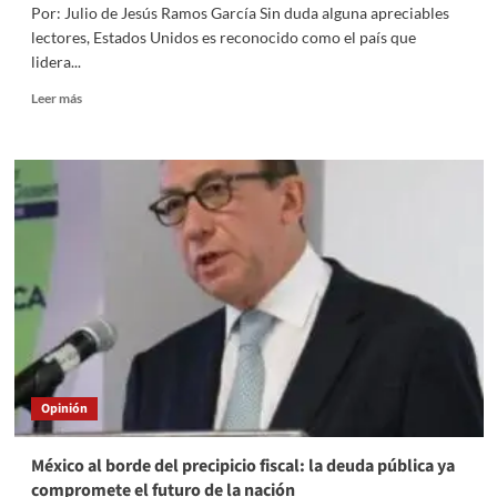
Por: Julio de Jesús Ramos García Sin duda alguna apreciables
lectores, Estados Unidos es reconocido como el país que
lidera...
Read
Leer más
more
about
Homeless
en
Estados
Unidos:
cuando
la
innovación
convive
con
la
desigualdad
Opinión
México al borde del precipicio fiscal: la deuda pública ya
compromete el futuro de la nación