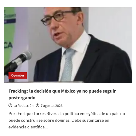
about
Don
Carlos,
Constructor
de
Paz
Opinión
Fracking: la decisión que México ya no puede seguir
postergando
La Redacción
7 agosto, 2026
Por: Enrique Torres Rivera La política energética de un país no
puede construirse sobre dogmas. Debe sustentarse en
evidencia científica,...
Read