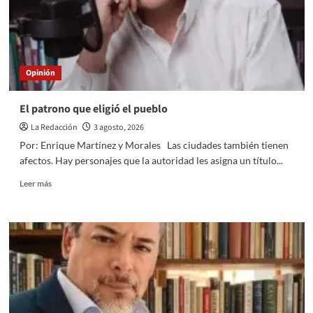
Opinión
El patrono que eligió el pueblo
La Redacción
3 agosto, 2026
Por: Enrique Martínez y Morales Las ciudades también tienen
afectos. Hay personajes que la autoridad les asigna un título...
Read
Leer más
more
about
El
patrono
que
eligió
el
pueblo