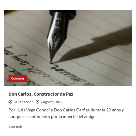
about
Derecho
al
honor
y
de
las
audiencias
Opinión
Don Carlos, Constructor de Paz
La Redacción
7 agosto, 2026
Por: Luis Vega Conocí a Don Carlos Garfias durante 20 años y
aunque el sentimiento por la muerte del amigo...
Read
Leer más
more