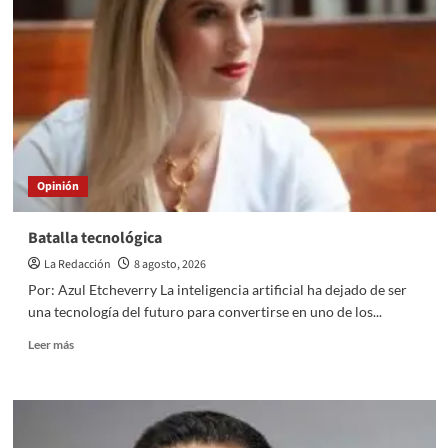
TÚ
QUIERES:
“MI
VOTO”
Opinión
Batalla tecnológica
La Redacción
8 agosto, 2026
Por: Azul Etcheverry La inteligencia artificial ha dejado de ser
una tecnología del futuro para convertirse en uno de los...
Read
Leer más
more
about
Batalla
tecnológica