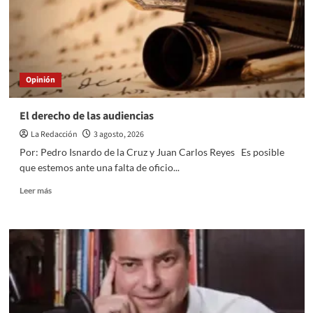
fruto
es
dulce”
Opinión
El derecho de las audiencias
La Redacción
3 agosto, 2026
Por: Pedro Isnardo de la Cruz y Juan Carlos Reyes Es posible
que estemos ante una falta de oficio...
Read
Leer más
more
about
El
derecho
de
las
audiencias