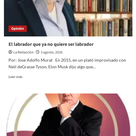
Opinión
El labrador que ya no quiere ser labrador
La Redacción
3 agosto, 2026
Por: Jose Adolfo Murat En 2015, en un plató improvisado con
Neil deGrasse Tyson, Elon Musk dijo algo que...
Read
Leer más
more
about
El
labrador
que
ya
no
quiere
ser
labrador