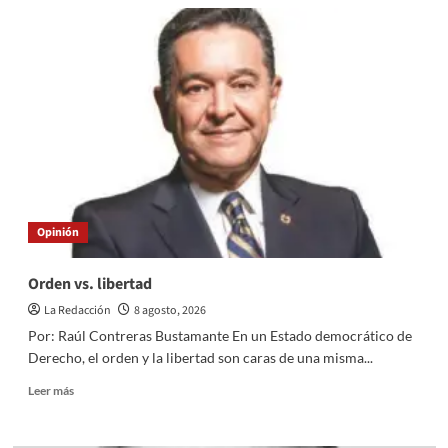
Para
quienes
creen
que,
pasado
noviembre,
se
acabarán
nuestros
problemas,
les
tengo
Opinión
una
mala
noticia:
Orden vs. libertad
no
La Redacción
8 agosto, 2026
será
así
Por: Raúl Contreras Bustamante En un Estado democrático de
Derecho, el orden y la libertad son caras de una misma...
Read
Leer más
more
about
Orden