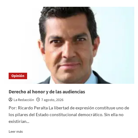
about
La
infancia
bajo
el
algoritmo:
una
cuestión
de
soberanía
nacional
Opinión
Derecho al honor y de las audiencias
La Redacción
7 agosto, 2026
Por: Ricardo Peralta La libertad de expresión constituye uno de
los pilares del Estado constitucional democrático. Sin ella no
existirían...
Read
Leer más
more