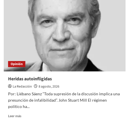
vs.
libertad
Opinión
Heridas autoinfligidas
La Redacción
8 agosto, 2026
Por: Liébano Sáenz “Toda supresión de la discusión implica una
presunción de infalibilidad”. John Stuart Mill El régimen
político ha...
Read
Leer más
more
about