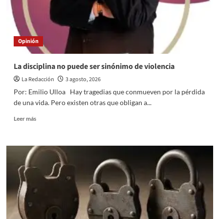
Opinión
La disciplina no puede ser sinónimo de violencia
La Redacción
3 agosto, 2026
Por: Emilio Ulloa Hay tragedias que conmueven por la pérdida
de una vida. Pero existen otras que obligan a...
Read
Leer más
more
about
La
disciplina
no
puede
ser
sinónimo
de
violencia