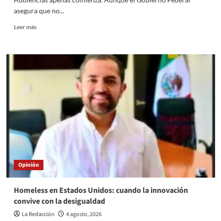
asegura que no...
Read
Leer más
more
about
Llaves
y
Candados
–
05
de
agosto
Opinión
Homeless en Estados Unidos: cuando la innovación
convive con la desigualdad
La Redacción
4 agosto, 2026