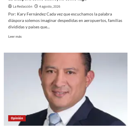
La Redacción
4 agosto, 2026
Por: Kary Fernández Cada vez que escuchamos la palabra
diáspora solemos imaginar despedidas en aeropuertos, familias
divididas y países que...
Read
Leer más
more
about
La
diáspora
como
activo,
no
como
fuga
Opinión