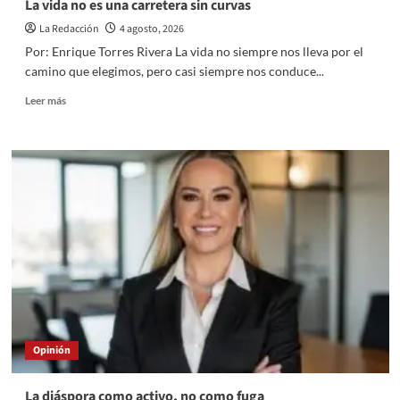
La vida no es una carretera sin curvas
nación
La Redacción
4 agosto, 2026
Por: Enrique Torres Rivera La vida no siempre nos lleva por el
camino que elegimos, pero casi siempre nos conduce...
Read
Leer más
more
about
La
vida
no
es
una
carretera
sin
curvas
Opinión
La diáspora como activo, no como fuga