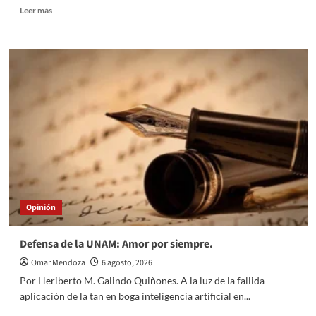
Read
Leer más
more
about
Llaves
y
Candados
–
7
de
agosto
Opinión
Defensa de la UNAM: Amor por siempre.
Omar Mendoza
6 agosto, 2026
Por Heriberto M. Galindo Quiñones. A la luz de la fallida
aplicación de la tan en boga inteligencia artificial en...