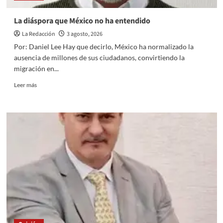
La diáspora que México no ha entendido
La Redacción
3 agosto, 2026
Por: Daniel Lee Hay que decirlo, México ha normalizado la
ausencia de millones de sus ciudadanos, convirtiendo la
migración en...
Read
Leer más
more
about
La
diáspora
que
México
no
ha
entendido