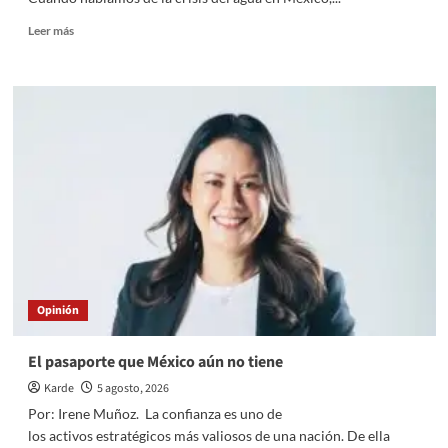
Read
Leer más
more
about
El
agua
que
México
desperdicia
todos
los
días
Opinión
El pasaporte que México aún no tiene
Karde
5 agosto, 2026
Por: Irene Muñoz. La confianza es uno de
los activos estratégicos más valiosos de una nación. De ella