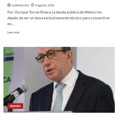
La Redacción
4 agosto, 2026
Por: Enrique Torres Rivera La deuda pública de México ha
dejado de ser un tema exclusivamente técnico para convertirse
en...
Read
Leer más
more
about
México
al
borde
del
precipicio
fiscal:
la
deuda
pública
ya
compromete
el
Opinión
futuro
de
la