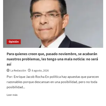
Opinión
Para quienes creen que, pasado noviembre, se acabarán
nuestros problemas, les tengo una mala noticia: no será
así
La Redacción
8 agosto, 2026
Por: Enrique Jacob Rocha En política hay apuestas que parecen
razonables porque descansan en una posibilidad, pero no toda
posibilidad...
Read
Leer más
more
about