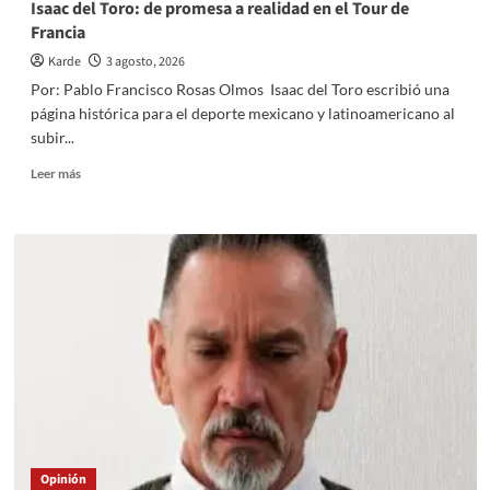
Isaac del Toro: de promesa a realidad en el Tour de
Francia
Karde
3 agosto, 2026
Por: Pablo Francisco Rosas Olmos Isaac del Toro escribió una
página histórica para el deporte mexicano y latinoamericano al
subir...
Read
Leer más
more
about
Isaac
del
Toro:
de
promesa
a
realidad
en
el
Tour
de
Francia
Opinión