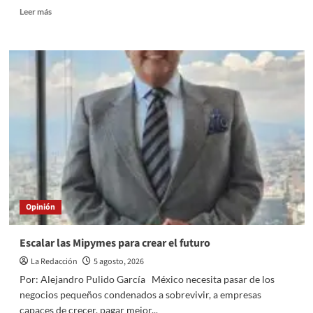
Read
Leer más
more
about
Los
pueblos
indígenas:
la
raíz
viva
de
México.
Opinión
Escalar las Mipymes para crear el futuro
La Redacción
5 agosto, 2026
Por: Alejandro Pulido García México necesita pasar de los
negocios pequeños condenados a sobrevivir, a empresas
capaces de crecer, pagar mejor...