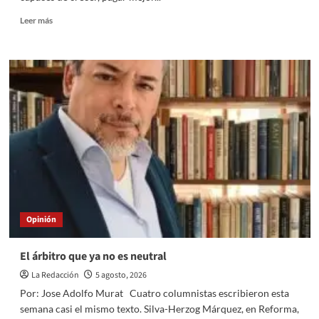
Read
Leer más
more
about
Escalar
las
Mipymes
para
crear
el
futuro
Opinión
El árbitro que ya no es neutral
La Redacción
5 agosto, 2026
Por: Jose Adolfo Murat Cuatro columnistas escribieron esta
semana casi el mismo texto. Silva-Herzog Márquez, en Reforma,