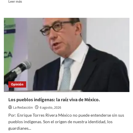
Read
Leer más
more
about
Defensa
de
la
UNAM:
Amor
por
siempre.
Opinión
Los pueblos indígenas: la raíz viva de México.
La Redacción
6 agosto, 2026
Por: Enrique Torres Rivera México no puede entenderse sin sus
pueblos indígenas. Son el origen de nuestra identidad, los
guardianes...