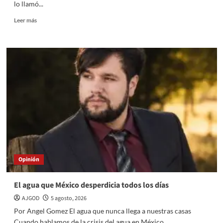
lo llamó...
Read
Leer más
more
about
El
árbitro
que
ya
no
es
neutral
Opinión
El agua que México desperdicia todos los días
AJGOD
5 agosto, 2026
Por Angel Gomez El agua que nunca llega a nuestras casas
Cuando hablamos de la crisis del agua en México,...