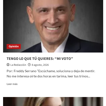
Opinión
TENGO LO QUE TÚ QUIERES: “MI VOTO”
La Redacción
8 agosto, 2026
Por: Freddy Serrano “Escúchame, soluciona y deja de mentir.
No me interesa oírte dos horas en tarima, leer tus trinos...
Read
Leer más
more
about
TENGO
LO
QUE