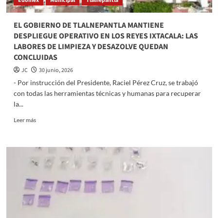
Edoméx
Municipal
Tlalnepantla
Mando
Unificado
Oriente
EL GOBIERNO DE TLALNEPANTLA MANTIENE
DESPLIEGUE OPERATIVO EN LOS REYES IXTACALA: LAS
LABORES DE LIMPIEZA Y DESAZOLVE QUEDAN
CONCLUIDAS
JC
30 junio, 2026
- ​Por instrucción del Presidente, Raciel Pérez Cruz, se trabajó
con todas las herramientas técnicas y humanas para recuperar
la...
Read
Leer más
more
about
EL
GOBIERNO
DE
TLALNEPANTLA
MANTIENE
DESPLIEGUE
OPERATIVO
EN