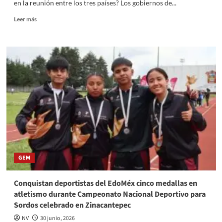
en la reunión entre los tres países? Los gobiernos de...
Read
Leer más
more
about
El
futuro
del
T-
MEC
se
juega
mañana:
México
sostendrá
reunión
con
GEM
EU
y
Canadá
Conquistan deportistas del EdoMéx cinco medallas en
atletismo durante Campeonato Nacional Deportivo para
Sordos celebrado en Zinacantepec
NV
30 junio, 2026