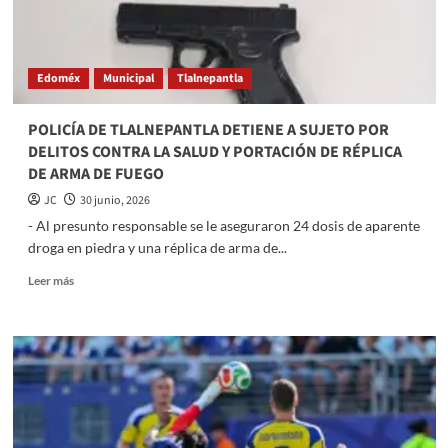
LOS
REYES
IXTACALA:
LAS
Edoméx
Municipal
Tlalnepantla
LABORES
DE
LIMPIEZA
POLICÍA DE TLALNEPANTLA DETIENE A SUJETO POR
Y
DELITOS CONTRA LA SALUD Y PORTACIÓN DE RÉPLICA
DESAZOLVE
DE ARMA DE FUEGO
QUEDAN
CONCLUIDAS
JC
30 junio, 2026
- ​Al presunto responsable se le aseguraron 24 dosis de aparente
droga en piedra y una réplica de arma de...
Read
Leer más
more
about
POLICÍA
DE
TLALNEPANTLA
DETIENE
A
SUJETO