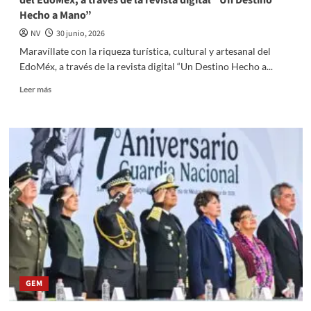
del EdoMéx, a través de la revista digital “Un Destino
Zinacantepec
Hecho a Mano”
NV
30 junio, 2026
Maravíllate con la riqueza turística, cultural y artesanal del
EdoMéx, a través de la revista digital “Un Destino Hecho a...
Read
Leer más
more
about
Maravíllate
con
la
riqueza
turística,
cultural
y
artesanal
del
EdoMéx,
a
través
GEM
de
la