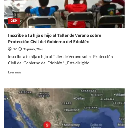
190
mil
estudiantes
GEM
con
Concurso
de
Inscribe a tu hija o hijo al Taller de Verano sobre
Snacks
Protección Civil del Gobierno del EdoMéx
Futboleros
NV
30 junio, 2026
Inscribe a tu hija o hijo al Taller de Verano sobre Protección
Civil del Gobierno del EdoMéx * _Está dirigido...
Read
Leer más
more
about
Inscribe
a
tu
hija
o
hijo
al
Taller