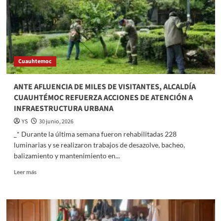
del
partido
Francia
vs
Suecia
por
Cuauhtemoc
los
16avos
de
ANTE AFLUENCIA DE MILES DE VISITANTES, ALCALDÍA
Final
CUAUHTÉMOC REFUERZA ACCIONES DE ATENCIÓN A
INFRAESTRUCTURA URBANA
YS
30 junio, 2026
_* Durante la última semana fueron rehabilitadas 228
luminarias y se realizaron trabajos de desazolve, bacheo,
balizamiento y mantenimiento en...
Read
Leer más
more
about
ANTE
AFLUENCIA
DE