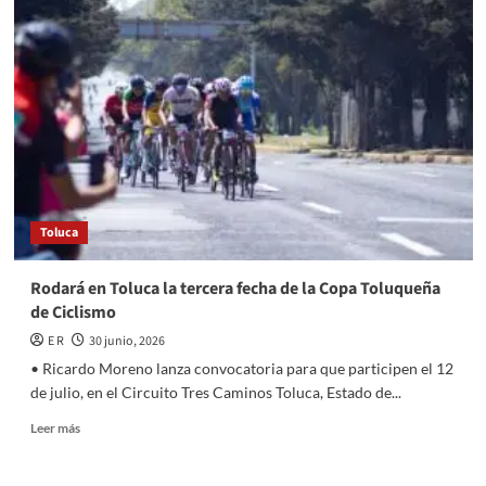
Cabildo
de
Toluca
bailes
públicos
gratuitos
y
operativos
de
seguridad
para
Toluca
proteger
a
las
Rodará en Toluca la tercera fecha de la Copa Toluqueña
familias
de Ciclismo
E R
30 junio, 2026
• Ricardo Moreno lanza convocatoria para que participen el 12
de julio, en el Circuito Tres Caminos Toluca, Estado de...
Read
Leer más
more
about