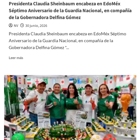
revista
Presidenta Claudia Sheinbaum encabeza en EdoMéx
digital
Séptimo Aniversario de la Guardia Nacional, en compañía
“Un
de la Gobernadora Delfina Gómez
Destino
Hecho
NV
30 junio, 2026
a
Presidenta Claudia Sheinbaum encabeza en EdoMéx Séptimo
Mano”
Aniversario de la Guardia Nacional, en compañía de la
Gobernadora Delfina Gómez *...
Read
Leer más
more
about
Presidenta
Claudia
Sheinbaum
encabeza
en
EdoMéx
Séptimo
Aniversario
de
la
Guardia
Nacional,