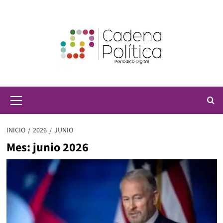
Saltar
al
contenido
Menú
principal
INICIO
2026
JUNIO
Mes:
junio 2026