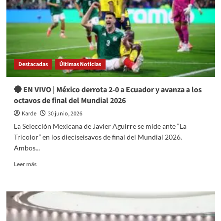
contra
cárteles
en
México
Destacadas
Últimas Noticias
🔴 EN VIVO | México derrota 2-0 a Ecuador y avanza a los
octavos de final del Mundial 2026
Karde
30 junio, 2026
La Selección Mexicana de Javier Aguirre se mide ante “La
Tricolor” en los dieciseisavos de final del Mundial 2026.
Ambos...
Read
Leer más
more
about
🔴
EN
VIVO
|