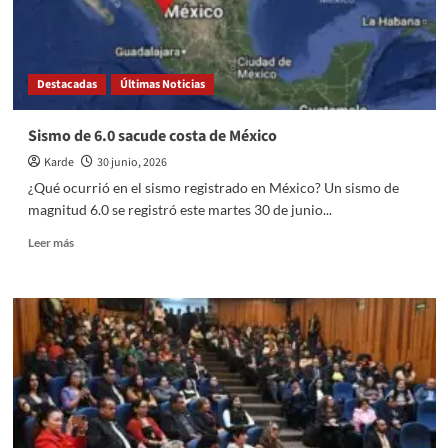
de
Verano
sobre
Protección
Destacadas
Últimas Noticias
Civil
del
Gobierno
Sismo de 6.0 sacude costa de México
del
Karde
30 junio, 2026
EdoMéx
¿Qué ocurrió en el sismo registrado en México? Un sismo de
magnitud 6.0 se registró este martes 30 de junio...
Read
Leer más
more
about
Sismo
de
6.0
sacude
costa
de
México