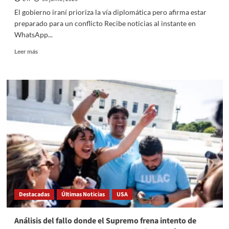
El gobierno iraní prioriza la vía diplomática pero afirma estar
preparado para un conflicto Recibe noticias al instante en
WhatsApp...
Read
Leer más
more
about
El
gobierno
iraní
prioriza
la
vía
diplomática
pero
afirma
estar
preparado
para
Destacadas
Últimas Noticias
USA
un
conflicto
Análisis del fallo donde el Supremo frena intento de