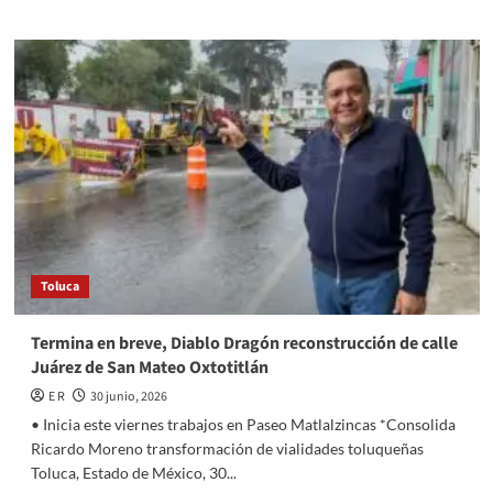
about
Avanza
reforestación
y
planta
Toluca
más
de
mil
600
árboles
Toluca
Termina en breve, Diablo Dragón reconstrucción de calle
Juárez de San Mateo Oxtotitlán
E R
30 junio, 2026
• Inicia este viernes trabajos en Paseo Matlalzincas *Consolida
Ricardo Moreno transformación de vialidades toluqueñas
Toluca, Estado de México, 30...