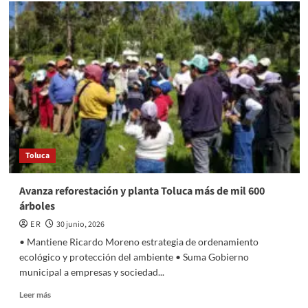
Rodará
en
Toluca
la
tercera
fecha
de
la
Copa
Toluqueña
de
Ciclismo
Toluca
Avanza reforestación y planta Toluca más de mil 600
árboles
E R
30 junio, 2026
• Mantiene Ricardo Moreno estrategia de ordenamiento
ecológico y protección del ambiente • Suma Gobierno
municipal a empresas y sociedad...
Read
Leer más
more