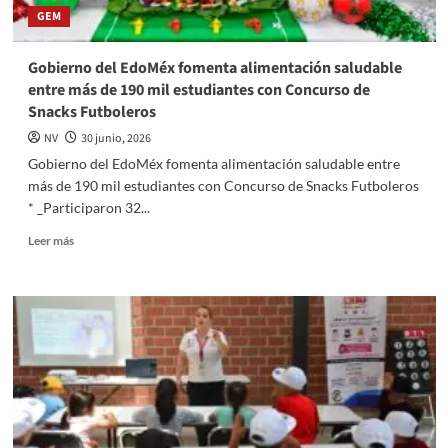
GEM
en
compañía
de
Gobierno del EdoMéx fomenta alimentación saludable
la
entre más de 190 mil estudiantes con Concurso de
Gobernadora
Snacks Futboleros
Delfina
Gómez
NV
30 junio, 2026
Gobierno del EdoMéx fomenta alimentación saludable entre
más de 190 mil estudiantes con Concurso de Snacks Futboleros
* _Participaron 32...
Read
Leer más
more
about
Gobierno
del
EdoMéx
fomenta
alimentación
saludable
entre
más
de