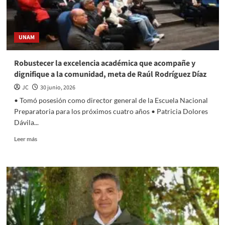
UNAM
Robustecer la excelencia académica que acompañe y
dignifique a la comunidad, meta de Raúl Rodríguez Díaz
JC
30 junio, 2026
• Tomó posesión como director general de la Escuela Nacional
Preparatoria para los próximos cuatro años • Patricia Dolores
Dávila...
Read
Leer más
more
about
Robustecer
la
excelencia
académica
que
acompañe
y