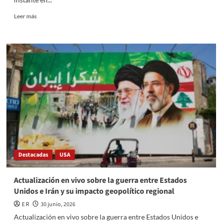
Read
Leer más
more
about
Presentan
formalmente
una
demanda
contra
Maduro
en
un
tribunal
de
Brooklyn
por
Destacadas
USA
cargos
de
asesinato
Actualización en vivo sobre la guerra entre Estados
Unidos e Irán y su impacto geopolítico regional
E R
30 junio, 2026
Actualización en vivo sobre la guerra entre Estados Unidos e