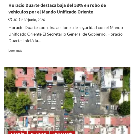
derecho
Horacio Duarte destaca baja del 53% en robo de
a
vehículos por el Mando Unificado Oriente
la
ciudadanía
JC
30 junio, 2026
por
Horacio Duarte coordina acciones de seguridad con el Mando
nacimiento
Unificado Oriente El Secretario General de Gobierno, Horacio
en
Duarte, inició la...
Estados
Unidos
Read
Leer más
more
about
Horacio
Duarte
destaca
baja
del
53%
en
robo
de
vehículos
por
el