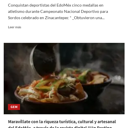
Conquistan deportistas del EdoMéx cinco medallas en
atletismo durante Campeonato Nacional Deportivo para
Sordos celebrado en Zinacantepec * _Obtuvieron una...
Read
Leer más
more
about
Conquistan
deportistas
del
EdoMéx
cinco
medallas
en
atletismo
durante
Campeonato
Nacional
Deportivo
GEM
para
Sordos
celebrado
Maravíllate con la riqueza turística, cultural y artesanal
en