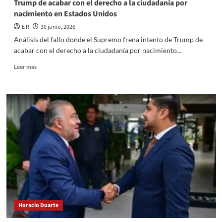
Trump de acabar con el derecho a la ciudadanía por
nacimiento en Estados Unidos
E R
30 junio, 2026
Análisis del fallo donde el Supremo frena intento de Trump de
acabar con el derecho a la ciudadanía por nacimiento...
Read
Leer más
more
about
Análisis
del
fallo
donde
el
Supremo
frena
intento
de
Trump
de
acabar
Horacio Duarte
con
el