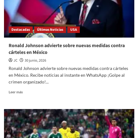
Destacadas
Últimas Noticias
USA
Ronald Johnson advierte sobre nuevas medidas contra
cárteles en México
JC
30 junio, 2026
Ronald Johnson advierte sobre nuevas medidas contra cárteles
en México. Recibe noticias al instante en WhatsApp ¡Golpe al
crimen organizado!...
Read
Leer más
more
about
Ronald
Johnson
advierte
sobre
nuevas
medidas