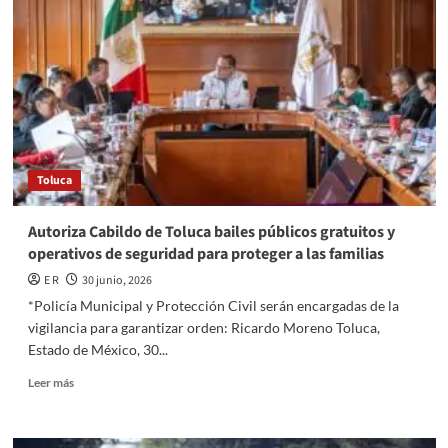
MILES
DE
VISITANTES,
ALCALDÍA
CUAUHTÉMOC
REFUERZA
ACCIONES
DE
ATENCIÓN
Toluca
A
INFRAESTRUCTURA
URBANA
Autoriza Cabildo de Toluca bailes públicos gratuitos y
operativos de seguridad para proteger a las familias
E R
30 junio, 2026
*Policía Municipal y Protección Civil serán encargadas de la
vigilancia para garantizar orden: Ricardo Moreno Toluca,
Estado de México, 30...
Read
Leer más
more
about
Autoriza