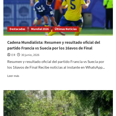
POR
DELITOS
CONTRA
LA
SALUD
Y
Destacadas
Mundial 2026
Últimas Noticias
PORTACIÓN
DE
RÉPLICA
Cadena Mundialista: Resumen y resultado oficial del
DE
partido Francia vs Suecia por los 16avos de Final
ARMA
DE
E R
30 junio, 2026
FUEGO
Resumen y resultado oficial del partido Francia vs Suecia por
los 16avos de Final Recibe noticias al instante en WhatsApp...
Read
Leer más
more
about
Cadena
Mundialista:
Resumen
y
resultado
oficial