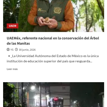
dignifique
a
la
comunidad,
meta
UAEM
de
Raúl
Rodríguez
UAEMéx, referente nacional en la conservación del Árbol
Díaz
de las Manitas
YS
30 junio, 2026
• _La Universidad Autónoma del Estado de México es la única
institución de educación superior del país que resguarda...
Read
Leer más
more
about
UAEMéx,
referente
nacional
en
la
conservación