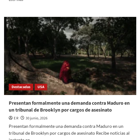
more
about
Análisis
histórico
sobre
cómo
la
independencia
de
Estados
Unidos
moldeó
el
panorama
Destacadas
USA
mundial
actual
Presentan formalmente una demanda contra Maduro en
un tribunal de Brooklyn por cargos de asesinato
E R
30 junio, 2026
Presentan formalmente una demanda contra Maduro en un
tribunal de Brooklyn por cargos de asesinato Recibe noticias al
instante en...