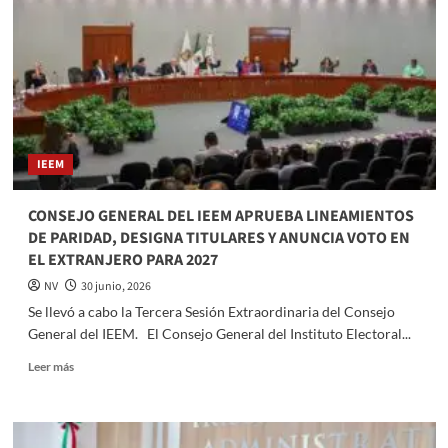
México
derrota
2-
0
a
Ecuador
y
avanza
IEEM
a
los
octavos
CONSEJO GENERAL DEL IEEM APRUEBA LINEAMIENTOS
de
DE PARIDAD, DESIGNA TITULARES Y ANUNCIA VOTO EN
final
EL EXTRANJERO PARA 2027
del
Mundial
NV
30 junio, 2026
2026
Se llevó a cabo la Tercera Sesión Extraordinaria del Consejo
General del IEEM. El Consejo General del Instituto Electoral...
Read
Leer más
more
about
CONSEJO
GENERAL