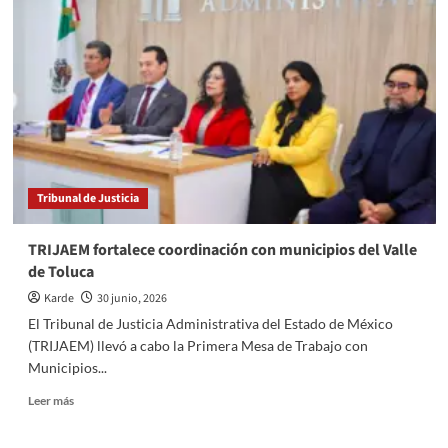
DEL
IEEM
APRUEBA
LINEAMIENTOS
DE
PARIDAD,
DESIGNA
TITULARES
Y
ANUNCIA
Tribunal de Justicia
VOTO
EN
EL
TRIJAEM fortalece coordinación con municipios del Valle
EXTRANJERO
de Toluca
PARA
2027
Karde
30 junio, 2026
El Tribunal de Justicia Administrativa del Estado de México
(TRIJAEM) llevó a cabo la Primera Mesa de Trabajo con
Municipios...
Read
Leer más
more
about