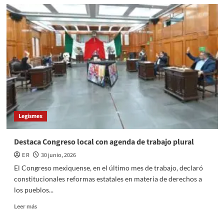
TRIJAEM
fortalece
coordinación
con
municipios
del
Valle
de
Toluca
Legismex
Destaca Congreso local con agenda de trabajo plural
E R
30 junio, 2026
El Congreso mexiquense, en el último mes de trabajo, declaró
constitucionales reformas estatales en materia de derechos a
los pueblos...
Read
Leer más
more
about