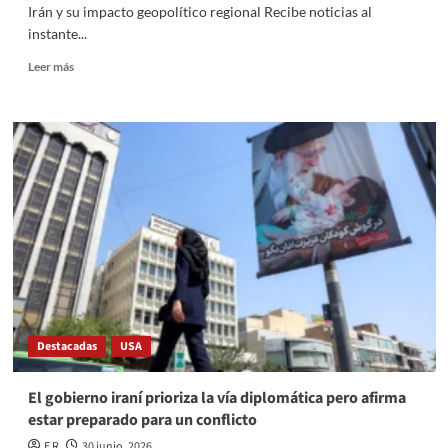
Irán y su impacto geopolítico regional Recibe noticias al
instante...
Read
Leer más
more
about
Actualización
en
vivo
sobre
la
guerra
entre
Estados
Unidos
e
Irán
y
Destacadas
USA
su
impacto
geopolítico
El gobierno iraní prioriza la vía diplomática pero afirma
regional
estar preparado para un conflicto
E R
30 junio, 2026