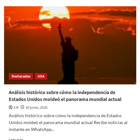
Destaca
Congreso
local
con
agenda
de
trabajo
plural
Destacadas
USA
Análisis histórico sobre cómo la independencia de
Estados Unidos moldeó el panorama mundial actual
E R
30 junio, 2026
Análisis histórico sobre cómo la independencia de Estados
Unidos moldeó el panorama mundial actual Recibe noticias al
instante en WhatsApp...
Read
Leer más