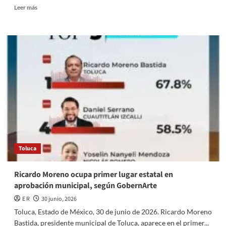
Read
Leer más
more
about
Termina
en
breve,
Diablo
Dragón
reconstrucción
de
calle
Juárez
de
San
Mateo
Toluca
Oxtotitlán
Ricardo Moreno ocupa primer lugar estatal en
aprobación municipal, según GobernArte
E R
30 junio, 2026
Toluca, Estado de México, 30 de junio de 2026. Ricardo Moreno
Bastida, presidente municipal de Toluca, aparece en el primer...