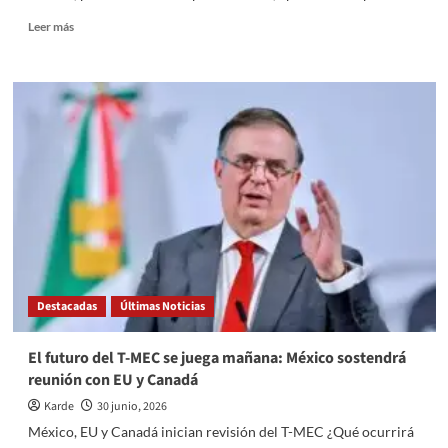
Read
Leer más
more
about
Ricardo
Moreno
ocupa
primer
lugar
estatal
en
aprobación
municipal,
según
GobernArte
Destacadas
Últimas Noticias
El futuro del T-MEC se juega mañana: México sostendrá
reunión con EU y Canadá
Karde
30 junio, 2026
México, EU y Canadá inician revisión del T-MEC ¿Qué ocurrirá