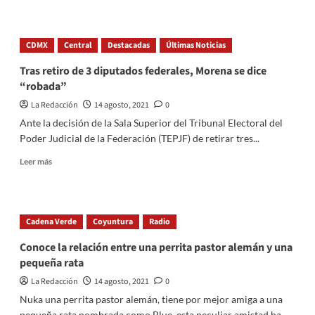
about
Estas
son
CDMX
Central
Destacadas
Últimas Noticias
las
fechas
Tras retiro de 3 diputados federales, Morena se dice
del
“robada”
Calendario
Escolar
La Redacción
14 agosto, 2021
0
2021-
Ante la decisión de la Sala Superior del Tribunal Electoral del
2022,
Poder Judicial de la Federación (TEPJF) de retirar tres...
SEP:
cuándo
Read
Leer más
inicia
more
el
about
ciclo,
Tras
días
retiro
Cadena Verde
Coyuntura
Radio
puentes
de
y
3
Conoce la relación entre una perrita pastor alemán y una
vacaciones
diputados
pequeña rata
federales,
Morena
La Redacción
14 agosto, 2021
0
se
Nuka una perrita pastor alemán, tiene por mejor amiga a una
dice
pequeña rata nombrada como Blue, esta peculiar amistad ha...