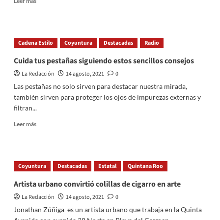
Leer más
adultos
more
mayores
about
de
El
65
gato
Cadena Estilo
Coyuntura
Destacadas
Radio
años
de
la
Cuida tus pestañas siguiendo estos sencillos consejos
película
La Redacción
14 agosto, 2021
0
de
Shrek
Las pestañas no solo sirven para destacar nuestra mirada,
en
también sirven para proteger los ojos de impurezas externas y
la
filtran...
vida
real
Read
Leer más
more
about
Cuida
tus
Coyuntura
Destacadas
Estatal
Quintana Roo
pestañas
siguiendo
Artista urbano convirtió colillas de cigarro en arte
estos
La Redacción
14 agosto, 2021
0
sencillos
consejos
Jonathan Zúñiga es un artista urbano que trabaja en la Quinta