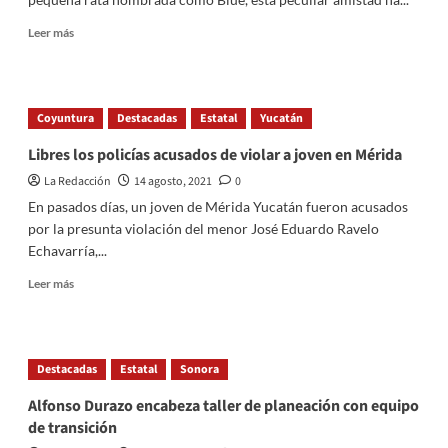
“robada”
Read
Leer más
more
about
Conoce
la
Coyuntura
Destacadas
Estatal
Yucatán
relación
entre
Libres los policías acusados de violar a joven en Mérida
una
La Redacción
14 agosto, 2021
0
perrita
pastor
En pasados días, un joven de Mérida Yucatán fueron acusados
alemán
por la presunta violación del menor José Eduardo Ravelo
y
Echavarría,...
una
pequeña
Read
Leer más
rata
more
about
Libres
los
Destacadas
Estatal
Sonora
policías
acusados
Alfonso Durazo encabeza taller de planeación con equipo
de
de transición
violar