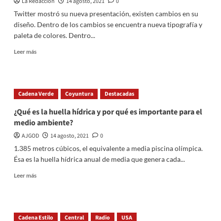
La Redacción
14 agosto, 2021
0
seguridad
del
Twitter mostró su nueva presentación, existen cambios en su
servicio
diseño. Dentro de los cambios se encuentra nueva tipografía y
Ferroviario
paleta de colores. Dentro...
Read
Leer más
more
about
Cambió
la
Cadena Verde
Coyuntura
Destacadas
apariencia
de
¿Qué es la huella hídrica y por qué es importante para el
Twitter
medio ambiente?
¿Cuáles
son?
AJGOD
14 agosto, 2021
0
1.385 metros cúbicos, el equivalente a media piscina olímpica.
Ésa es la huella hídrica anual de media que genera cada...
Read
Leer más
more
about
¿Qué
es
Cadena Estilo
Central
Radio
USA
la