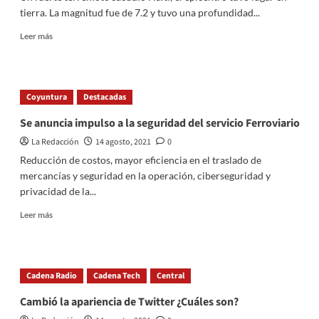
tierra. La magnitud fue de 7.2 y tuvo una profundidad...
Read
Leer más
more
about
Fuerte
terremoto
Coyuntura
Destacadas
sacude
Haití
Se anuncia impulso a la seguridad del servicio Ferroviario
La Redacción
14 agosto, 2021
0
Reducción de costos, mayor eficiencia en el traslado de
mercancías y seguridad en la operación, ciberseguridad y
privacidad de la...
Read
Leer más
more
about
Se
anuncia
Cadena Radio
Cadena Tech
Central
impulso
a
Cambió la apariencia de Twitter ¿Cuáles son?
la