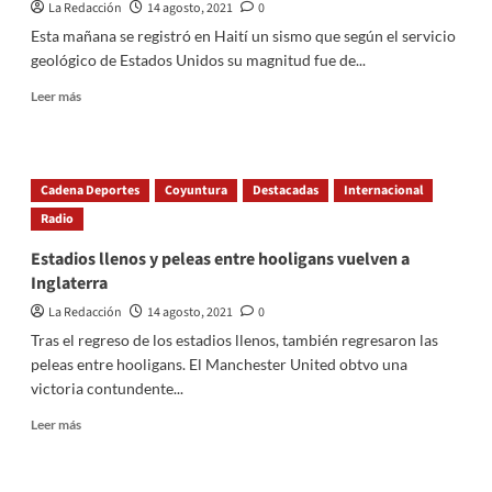
por
La Redacción
14 agosto, 2021
0
un
Esta mañana se registró en Haití un sismo que según el servicio
tiempo:
geológico de Estados Unidos su magnitud fue de...
“Hasta
aquí
Read
Leer más
este
more
tramo
about
de
Al
viaje”
menos
Cadena Deportes
Coyuntura
Destacadas
Internacional
29
Radio
personas
muertas
Estadios llenos y peleas entre hooligans vuelven a
y
Inglaterra
alerta
de
La Redacción
14 agosto, 2021
0
tsunami
Tras el regreso de los estadios llenos, también regresaron las
en
peleas entre hooligans. El Manchester United obtvo una
Haití,
tras
victoria contundente...
sismo
Read
Leer más
more
about
Estadios