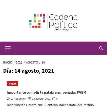
Saltar
al
contenido
Menú
principal
INICIO
2021
AGOSTO
14
Día:
14 agosto, 2021
PVEM
Importante cumplir la palabra empeñada: PVEM
La Redacción
14 agosto, 2021
0
José Alberto Couttolenc Buentello, líder estatal del Partido