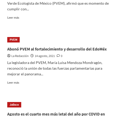
Verde Ecologista de México (PVEM), afirmó que es momento de
cumplir con...
Read
Leer más
more
about
Importante
cumplir
PVEM
la
palabra
Abonó PVEM al fortalecimiento y desarrollo del EdoMéx
empeñada:
La Redacción
14 agosto, 2021
0
PVEM
La legisladora del PVEM, María Luisa Mendoza Mondragón,
reconoció la unión de todas las fuerzas parlamentarias para
mejorar el panorama...
Read
Leer más
more
about
Abonó
PVEM
Jalisco
al
fortalecimiento
Agosto es el cuarto mes más letal del año por COVID en