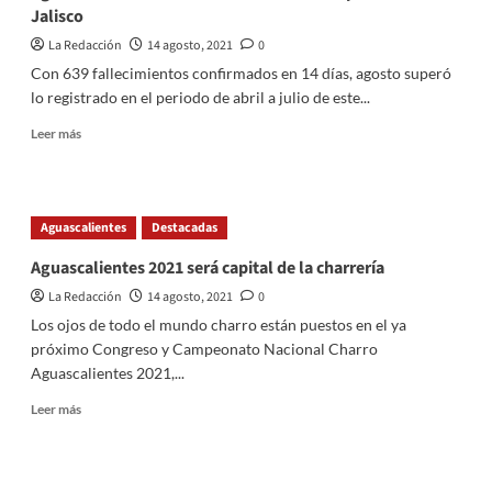
y
Jalisco
desarrollo
del
La Redacción
14 agosto, 2021
0
EdoMéx
Con 639 fallecimientos confirmados en 14 días, agosto superó
lo registrado en el periodo de abril a julio de este...
Read
Leer más
more
about
Agosto
es
Aguascalientes
Destacadas
el
cuarto
Aguascalientes 2021 será capital de la charrería
mes
La Redacción
14 agosto, 2021
0
más
letal
Los ojos de todo el mundo charro están puestos en el ya
del
próximo Congreso y Campeonato Nacional Charro
año
Aguascalientes 2021,...
por
COVID
Read
Leer más
en
more
Jalisco
about
Aguascalientes
2021