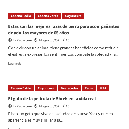
about
Laura
Bozzo
Cadena Radio
Cadena Verde
Coyuntura
pidió
no
Estas son las mejores razas de perro para acompañantes
ir
de adultos mayores de 65 años
a
la
La Redacción
14 agosto, 2021
0
cárcel,
Convivir con un animal tiene grandes beneficios como reducir
argumenta
el estrés, a expresar los sentimientos, combate la soledad y la...
ser
adulta
Read
Leer más
mayor
more
y
about
temer
Estas
por
son
Cadena Estilo
Coyuntura
Destacadas
Radio
USA
su
las
vida
mejores
El gato de la película de Shrek en la vida real
razas
La Redacción
14 agosto, 2021
0
de
perro
Pisco, un gato que vive en la ciudad de Nueva York y que en
para
apariencia es muy similar a la...
acompañantes
de
Read