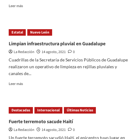
Covid19
Read
Leer más
more
about
Google
Play
Estatal
Nuevo León
le
da
Limpian infraestructura pluvial en Guadalupe
la
La Redacción
14 agosto, 2021
0
despedida
a
Cuadrillas de la Secretaría de Servicios Públicos de Guadalupe
los
realizaron un operativo de limpieza en rejillas pluviales y
“sugar
canales de...
daddies”
Read
Leer más
more
about
Limpian
infraestructura
Destacadas
Internacional
Últimas Noticias
pluvial
en
Fuerte terremoto sacude Haití
Guadalupe
La Redacción
14 agosto, 2021
0
Un fuerte terremoto sacudió Haití, el epicentro tuvo lugar en