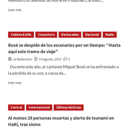
Avenida con avenida 38 Norte en Playa del Carmen,...
Read
Leer más
more
about
Artista
urbano
Cadena Estilo
Coyuntura
Destacadas
Nacional
Radio
convirtió
colillas
Bosé se despide de los escenarios por un tiempo: “Hasta
de
aquí este tramo de viaje”
cigarro
en
La Redacción
14 agosto, 2021
0
arte
Durante este año, el cantante Miguel Bosé se ha enfrentado a
la pérdida de su voz, a causa de...
Read
Leer más
more
about
Bosé
se
Central
Internacional
Últimas Noticias
despide
de
Al menos 29 personas muertas y alerta de tsunami en
los
Haití, tras sismo
escenarios