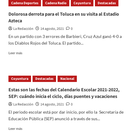
Cadena Deportes
Cadena Radio
Coyuntura
Destacadas
será
capital
Dolorosa derrota para el Toluca en su visita al Estadio
de
Azteca
la
charrería
La Redacción
14 agosto, 2021
0
En un partido con 3 errores de Barbieri, Cruz Azul ganó 4-0 a
los Diablos Rojos del Toluca. El partido...
Read
Leer más
more
about
Dolorosa
derrota
Coyuntura
Destacadas
Nacional
para
el
Estas son las fechas del Calendario Escolar 2021-2022,
Toluca
SEP: cuándo inicia el ciclo, días puentes y vacaciones
en
su
La Redacción
14 agosto, 2021
0
visita
El periodo escolar está por dar inicio, por ello la Secretaría de
al
Educación Pública (SEP) anunció a través de sus...
Estadio
Azteca
Read
Leer más
more