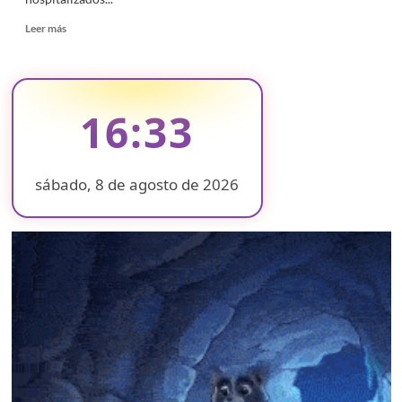
Read
Leer más
more
about
Vicente
Fox
y
16:33
Marta
Sahagún
dejan
el
sábado, 8 de agosto de 2026
hospital
❄
❄
tras
contagiarse
de
❄
covid-
19
❄
❄
❄
❄
❄
❄
❄