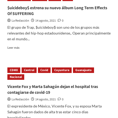
huella
$uicideboy$ estrena su nuevo álbum Long Term Effects
hídrica
Of SUFFERING
y
por
La Redacción
14 agosto, 2021
0
qué
El grupo de Trap, $uicideboy$ son uno de los grupos más
es
relevantes del hip-hop estadounidense,. Operan principalmente
importante
en el mundo...
para
el
Read
Leer más
medio
more
ambiente?
about
$uicideboy$
estrena
CDMX
Central
Covid
Coyuntura
Guanajuato
su
Nacional
nuevo
álbum
Vicente Fox y Marta Sahagún dejan el hospital tras
Long
contagiarse de covid-19
Term
Effects
La Redacción
14 agosto, 2021
0
Of
El expresidente de México, Vicente Fox, y su esposa Marta
SUFFERING
Sahagún fueron dados de alta tras estar cinco días
hospitalizados...