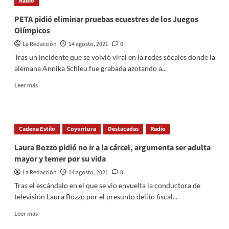
Radio
Guadalupe
campeonato
PETA pidió eliminar pruebas ecuestres de los Juegos
nacional
Olímpicos
de
softbol
La Redacción
14 agosto, 2021
0
Tras un incidente que se volvió viral en la redes sócales donde la
alemana Annika Schleu fue grabada azotando a...
Read
Leer más
more
about
PETA
pidió
Cadena Estilo
Coyuntura
Destacadas
Radio
eliminar
pruebas
Laura Bozzo pidió no ir a la cárcel, argumenta ser adulta
ecuestres
mayor y temer por su vida
de
los
La Redacción
14 agosto, 2021
0
Juegos
Tras el escándalo en el que se vio envuelta la conductora de
Olímpicos
televisión Laura Bozzo por el presunto delito fiscal...
Read
Leer más
more