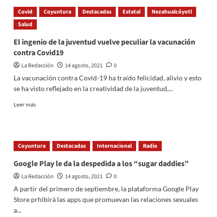
llenos
Covid
Coyuntura
Destacadas
Estatal
Nezahualcóyotl
y
Salud
peleas
entre
El ingenio de la juventud vuelve peculiar la vacunación
hooligans
contra Covid19
vuelven
a
La Redacción
14 agosto, 2021
0
Inglaterra
La vacunación contra Covid-19 ha traído felicidad, alivio y esto
se ha visto reflejado en la creatividad de la juventud,...
Read
Leer más
more
about
El
ingenio
Coyuntura
Destacadas
Internacional
Radio
de
la
Google Play le da la despedida a los “sugar daddies”
juventud
La Redacción
14 agosto, 2021
0
vuelve
peculiar
A partir del primero de septiembre, la plataforma Google Play
la
Store prhibirá las apps que promuevan las relaciones sexuales
vacunación
a...
contra