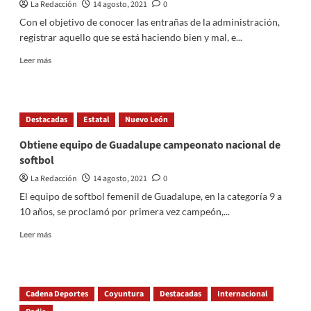
a
La Redacción
14 agosto, 2021
0
joven
Con el objetivo de conocer las entrañas de la administración,
en
registrar aquello que se está haciendo bien y mal, e...
Mérida
Read
Leer más
more
about
Alfonso
Durazo
Destacadas
Estatal
Nuevo León
encabeza
taller
Obtiene equipo de Guadalupe campeonato nacional de
de
softbol
planeación
con
La Redacción
14 agosto, 2021
0
equipo
El equipo de softbol femenil de Guadalupe, en la categoría 9 a
de
10 años, se proclamó por primera vez campeón,...
transición
Read
Leer más
more
about
Obtiene
equipo
Cadena Deportes
Coyuntura
Destacadas
Internacional
de