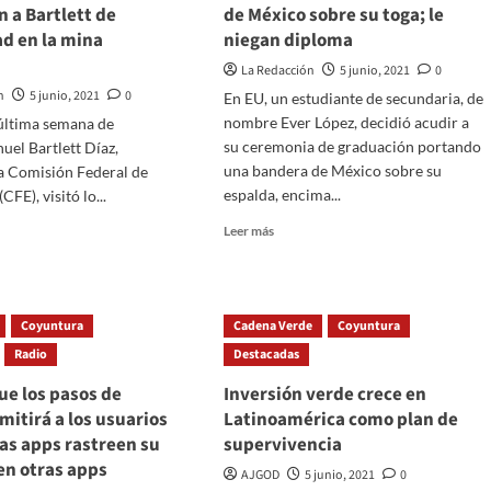
 a Bartlett de
de México sobre su toga; le
ad en la mina
niegan diploma
La Redacción
5 junio, 2021
0
n
5 junio, 2021
0
En EU, un estudiante de secundaria, de
nombre Ever López, decidió acudir a
última semana de
su ceremonia de graduación portando
uel Bartlett Díaz,
una bandera de México sobre su
la Comisión Federal de
espalda, encima...
CFE), visitó lo...
Read
Leer más
more
about
En
EU
re,
Coyuntura
Cadena Verde
Coyuntura
estudiante
usa
Radio
Destacadas
bandera
o
ue los pasos de
Inversión verde crece en
de
mitirá a los usuarios
Latinoamérica como plan de
México
maron
sobre
 las apps rastreen su
supervivencia
su
tt
en otras apps
AJGOD
5 junio, 2021
0
toga;