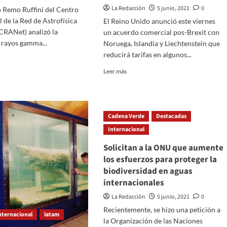
onario
que
La Redacción
5 junio, 2021
0
co Remo Ruffini del Centro
sean
l de la Red de Astrofísica
El Reino Unido anunció este viernes
de
origen
ICRANet) analizó la
un acuerdo comercial pos-Brexit con
extraterrestre
 rayos gamma...
Noruega, Islandia y Liechtenstein que
reducirá tarifas en algunos...
Read
Leer más
more
oversial
about
io
Se
firmó
Cadena Verde
Destacadas
un
acuerdo
Internacional
e
de
r
Solicitan a la ONU que aumente
Reino
a
Unido
los esfuerzos para proteger la
en
biodiversidad en aguas
pos-
internacionales
ros
Brexit
s
con
La Redacción
5 junio, 2021
0
Noruega,
Recientemente, se hizo una petición a
nternacional
latam
Islandia
la Organización de las Naciones
y