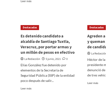
Read
Leer más
rastr
about
more
su
Ya
about
activi
no
China
en
se
pondrá
otras
puede
en
apps
confia
Destacadas
órbita
Destacadas
en
una
Es detenido candidato a
Agreden a
la
megaconstelación
OEA:
alcaldía de Santiago Tuxtla,
y queman 
de
Nayib
13.000
Veracruz, por portar armas y
de candid
Bukel
satélites
un millón de pesos en efectivo
La Redacció
La Redacción
5 junio, 2021
0
Héctor de la
presidente m
Elías González fue detenido por
denunció de
elementos de la Secretaría de
de tres vehíc
Seguridad Pública (SSP) de la entidad
poco después de salir...
Read
Leer más
more
Read
Leer más
about
more
Agred
about
a
Es
equip
detenido