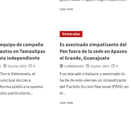
een
Read
Leer más
dad
more
about
Encuentran
sin
r
Destacadas
vida
a
 equipo de campaña
Es asesinado simpatizante del
tres
autos en Tamaulipas
Pan fuera de la sede en Apaseo
mineros
ata independiente
el Grande, Guanajuato
tras
e
desplome
n
5 junio, 2021
0
La Redacción
5 junio, 2021
0
de
 Torre Valenzuela, el
Fue atacado a balazos y asesinado la
mina
unicipal de Llera,
tarde de este viernes un simpatizante
 forma pública la quema
del Partido Acción Nacional (PAN), en
ulos particulares...
el...
Read
Leer más
more
about
en
Es
asesinado
o
simpatizante