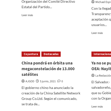
Organización del Comité Directivo
Michael Esp
inseg
Estatal del Partido...
en
Con la llega
la
Transparency
Read
Leer más
mina
more
aceptación q
inund
about
usuarios...
Sujetos
Read
Leer más
armados
more
“Levantan”
about
a
Googl
secretario
sigue
del
Coyuntura
Destacadas
Internaciona
los
PRI
pasos
Sinaloa
China pondrá en órbita una
Ya no se p
de
megaconstelación de 13.000
OEA: Nayi
Apple
satélites
permit
La Redacció
a
AJGOD
5 junio, 2021
0
El Salvador.-
los
salvadoreño,
El gobierno chino ha anunciado la
usuar
que su Gobi
creación de la China Satellite Network
decidi
con la Organi
si
Group Co.Ltd. Según el comunicado,
las
se trata de...
Read
Leer más
apps
more