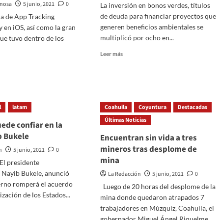
le
inosa
uridad
5 junio, 2021
0
La inversión en bonos verdes, títulos
niegan
de deuda para financiar proyectos que
da de App Tracking
diploma
generen beneficios ambientales se
 en iOS, así como la gran
multiplicó por ocho en...
ue tuvo dentro de los
ada
Read
Leer más
more
about
Inversión
verde
e
crece
l
latam
Coahuila
Coyuntura
Destacadas
en
Latinoamérica
Últimas Noticias
uede confiar en la
como
b Bukele
Encuentran sin vida a tres
plan
:
de
mineros tras desplome de
irá
n
5 junio, 2021
0
supervivencia
mina
 El presidente
 Nayib Bukele, anunció
La Redacción
5 junio, 2021
0
ios
erno romperá el acuerdo
r
Luego de 20 horas del desplome de la
zación de los Estados...
mina donde quedaron atrapados 7
trabajadores en Múzquiz, Coahuila, el
gobernador Miguel Ángel Riquelme...