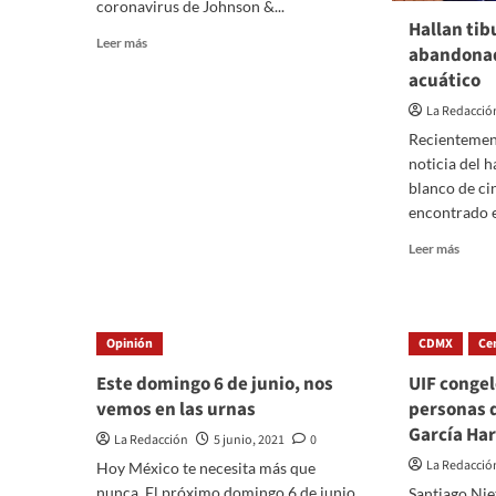
coronavirus de Johnson &...
Hallan tib
Read
Leer más
abandona
more
acuático
about
Vacunas
La Redacció
anticovid
Recientement
de
noticia del 
J&J,
otorgadas
blanco de ci
por
encontrado e
EU,
Read
Leer más
serán
more
para
about
39
Halla
municipios
tibur
fronterizos:
Opinión
CDMX
Ce
blanc
Ebrard
que
Este domingo 6 de junio, nos
UIF congel
fue
vemos en las urnas
personas 
aband
García Ha
en
La Redacción
5 junio, 2021
0
parqu
La Redacció
Hoy México te necesita más que
acuát
nunca. El próximo domingo 6 de junio
Santiago Nie