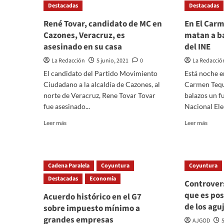
Destacadas
Destacadas
de
candidato
camp
a
René Tovar, candidato de MC en
En El Car
y
alcaldía
Cazones, Veracruz, es
matan a ba
quem
de
asesinado en su casa
del INE
autos
Santiago
en
Tuxtla,
La Redacción
5 junio, 2021
0
La Redacció
Tamau
Veracruz,
El candidato del Partido Movimiento
Está noche e
de
por
candi
Ciudadano a la alcaldía de Cazones, al
Carmen Teque
portar
indep
armas
norte de Veracruz, Rene Tovar Tovar
balazos un f
y
fue asesinado...
Nacional Elec
un
Read
Read
Leer más
millón
Leer más
more
more
de
about
about
pesos
René
En
en
Tovar,
El
efectivo
Cadena Paralela
Coyuntura
Coyuntura
candidato
Carm
Destacadas
de
Economía
Teque
Controvers
MC
mata
que es pos
Acuerdo histórico en el G7
en
a
de los agu
sobre impuesto mínimo a
Cazones,
balaz
Veracruz,
a
grandes empresas
AJGOD