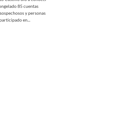
ongelado 85 cuentas
esospechosos y personas
participado en...
ló
as
nas
aron
a
a
ch