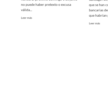
no puede haber pretexto o excusa
que se han c
válida...
bancarias d
que habrían 
Read
Leer más
more
Read
Leer más
about
more
Este
about
domingo
UIF
6
conge
de
85
junio,
cuent
nos
de
vemos
perso
en
que
las
atent
urnas
contr
Garcí
Harfu