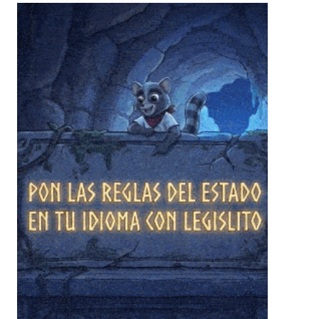
❄
❄
❄
❄
❄
❄
❄
❄
❄