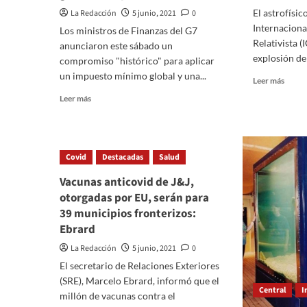
es
funci
El astrofísi
La Redacción
5 junio, 2021
0
asesinado
del
Internaciona
en
INE
Los ministros de Finanzas del G7
su
Relativista (
anunciaron este sábado un
casa
explosión de
compromiso "histórico" para aplicar
un impuesto mínimo global y una...
Read
Leer más
more
Read
Leer más
about
more
Contr
about
estud
Acuerdo
señala
histórico
Covid
Destacadas
Salud
que
en
es
el
Vacunas anticovid de J&J,
posibl
G7
otorgadas por EU, serán para
extrae
sobre
energí
39 municipios fronterizos:
impuesto
de
Ebrard
mínimo
los
a
La Redacción
5 junio, 2021
0
aguje
grandes
negro
El secretario de Relaciones Exteriores
empresas
(SRE), Marcelo Ebrard, informó que el
Central
I
millón de vacunas contra el