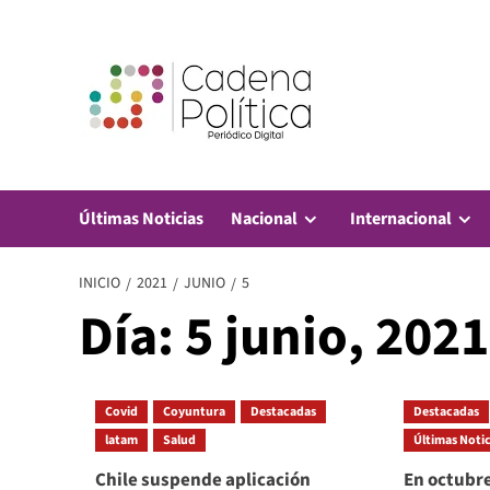
Saltar
al
contenido
Últimas Noticias
Nacional
Internacional
INICIO
2021
JUNIO
5
Día:
5 junio, 2021
Covid
Coyuntura
Destacadas
Destacadas
latam
Salud
Últimas Notic
Chile suspende aplicación
En octubre