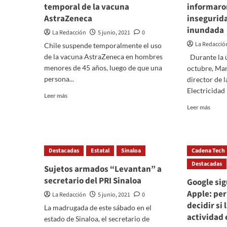
temporal de la vacuna
informaron
AstraZeneca
insegurid
inundada
La Redacción
5 junio, 2021
0
La Redacció
Chile suspende temporalmente el uso
de la vacuna AstraZeneca en hombres
Durante la 
menores de 45 años, luego de que una
octubre, Man
persona...
director de 
Electricidad (
Read
Leer más
more
Read
Leer más
about
more
Chile
about
suspende
En
aplicación
octub
Destacadas
Estatal
Sinaloa
Cadena Tech
temporal
OFPC
de
Destacadas
y
Sujetos armados “Levantan” a
la
Centr
secretario del PRI Sinaloa
Google sig
vacuna
Pro
AstraZeneca
Apple: per
infor
La Redacción
5 junio, 2021
0
a
decidir si
La madrugada de este sábado en el
Bartle
actividad 
estado de Sinaloa, el secretario de
de