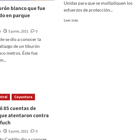
Unidas para que se multipliquen los
Liechtenstein
urón blanco que fue
esfuerzos de protección...
do en parque
Read
Leer más
more
n
5 junio, 2021
0
about
Solicitan
e se dio a conocer la
a
hallazgo de un tiburón
la
nco metros. Éste fue
ONU
n...
que
aumente
los
esfuerzos
para
n
proteger
ón
la
ntral
Coyuntura
o
biodiversidad
ó 85 cuentas de
en
que atentaron contra
aguas
onado
internacionales
rfuch
e
n
5 junio, 2021
0
ico
to Castillo dio a conocer