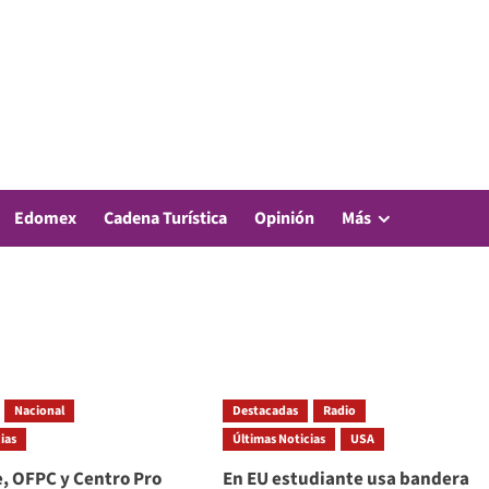
Edomex
Cadena Turística
Opinión
Más
Nacional
Destacadas
Radio
ias
Últimas Noticias
USA
, OFPC y Centro Pro
En EU estudiante usa bandera