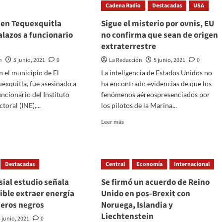
Cadena Radio
Destacadas
USA
del
aña
Pan
men Tequexquitla
Sigue el misterio por ovnis, EU
fuera
lazos a funcionario
no confirma que sean de origen
an
de
extraterrestre
la
sede
n
5 junio, 2021
0
La Redacción
5 junio, 2021
0
lipas
en
n el municipio de El
La inteligencia de Estados Unidos no
Apaseo
data
el
xquitla, fue asesinado a
ha encontrado evidencias de que los
endiente
Grande,
uncionario del Instituto
fenómenos aéreospresenciados por
Guanajuato
toral (INE),...
los pilotos de la Marina...
Read
Leer más
more
about
Sigue
el
Destacadas
Central
Economía
Internacional
en
misterio
xquitla
por
ial estudio señala
Se firmó un acuerdo de Reino
n
ovnis,
ible extraer energía
Unido en pos-Brexit con
EU
jeros negros
Noruega, Islandia y
os
no
Liechtenstein
confirma
5 junio, 2021
0