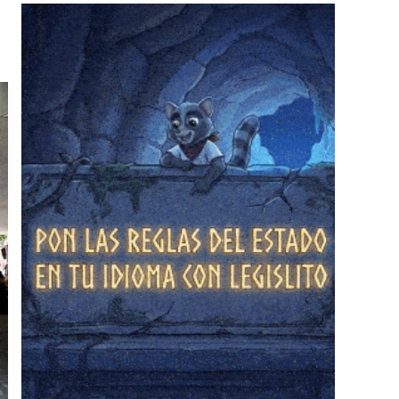
❄
❄
❄
❄
❄
❄
❄
❄
❄
❄