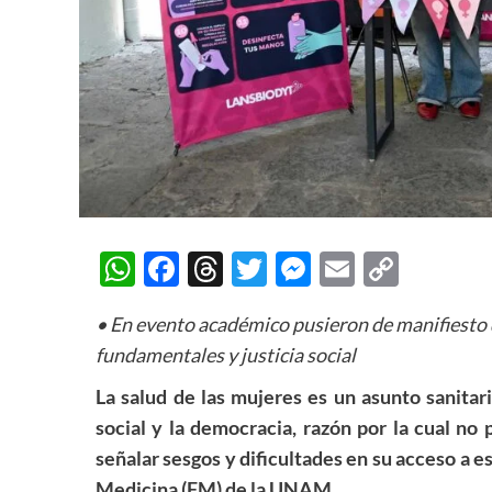
WhatsApp
Facebook
Threads
Twitter
Messenger
Email
Copy
Link
• En evento académico pusieron de manifiesto 
fundamentales y justicia social
La salud de las mujeres es un asunto sanitari
social y la democracia, razón por la cual no
señalar sesgos y dificultades en su acceso a e
Medicina (FM) de la UNAM.