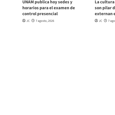
UNAM publica hoy sedes y
La cultura
horarios para el examen de
son pilar 
control presencial
externan 
JC
7 agosto, 2026
JC
7 ago