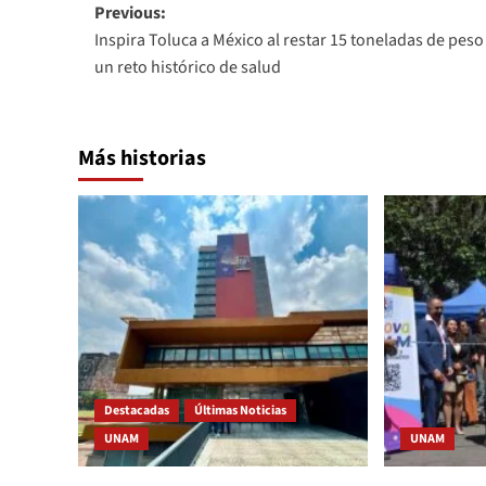
Post
Previous:
Inspira Toluca a México al restar 15 toneladas de peso
navigation
un reto histórico de salud
Más historias
Destacadas
Últimas Noticias
UNAM
UNAM