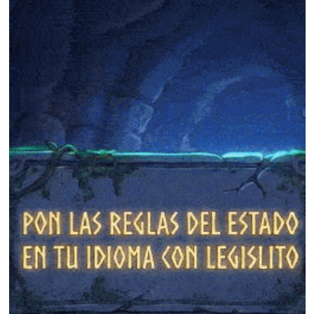
❄
❄
❄
❄
❄
❄
❄
❄