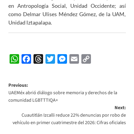
en Antropología Social, Unidad Occidente; así
como Delmar Ulises Méndez Gómez, de la UAM,
Unidad Iztapalapa.
WhatsApp
Facebook
Threads
Twitter
Messenger
Email
Copy
Link
Post
Previous:
UAEMéx abrió diálogo sobre memoria y derechos de la
navigation
comunidad LGBTTTIQA+
Next:
Cuautitlán Izcalli reduce 22% denuncias por robo de
vehículo en primer cuatrimestre del 2026: Cifras oficiales