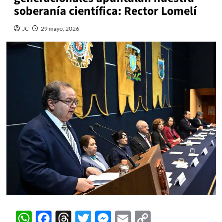
soberanía científica: Rector Lomelí
JC
29 mayo, 2026
WhatsApp
Facebook
Threads
Twitter
Messenger
Email
Copy