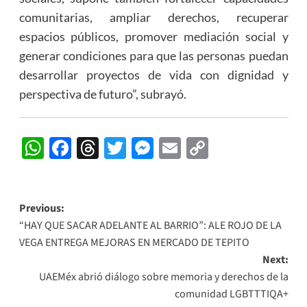
comunitarias, ampliar derechos, recuperar
espacios públicos, promover mediación social y
generar condiciones para que las personas puedan
desarrollar proyectos de vida con dignidad y
perspectiva de futuro”, subrayó.
WhatsApp
Facebook
Threads
Twitter
Messenger
Email
Copy
Link
Post
Previous:
“HAY QUE SACAR ADELANTE AL BARRIO”: ALE ROJO DE LA
navigation
VEGA ENTREGA MEJORAS EN MERCADO DE TEPITO
Next:
UAEMéx abrió diálogo sobre memoria y derechos de la
comunidad LGBTTTIQA+