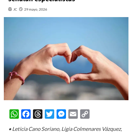
JC
29 mayo, 2026
WhatsApp
Facebook
Threads
Twitter
Messenger
Email
Copy
Link
• Leticia Cano Soriano, Ligia Colmenares Vázquez,