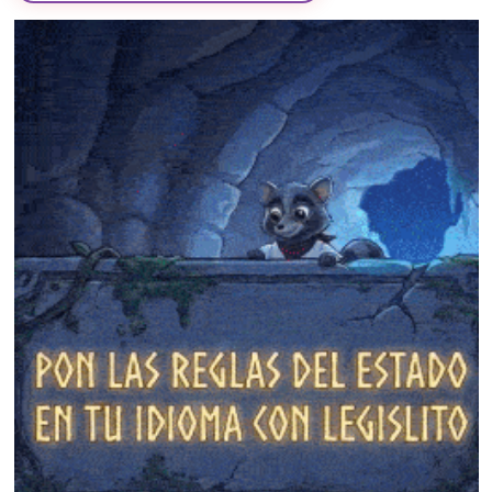
❄
❄
❄
❄
❄
❄
❄
❄
❄