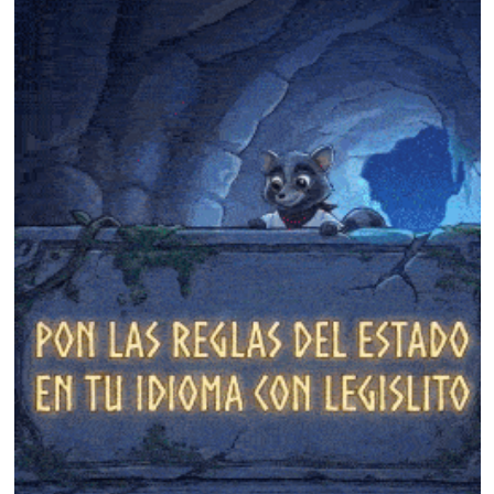
❄
❄
❄
❄
❄
❄
❄