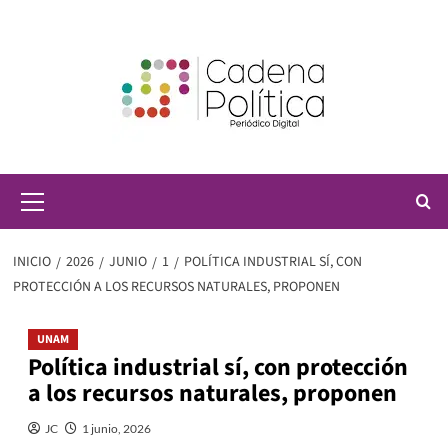
Saltar
al
contenido
Menú
principal
INICIO
2026
JUNIO
1
POLÍTICA INDUSTRIAL SÍ, CON
PROTECCIÓN A LOS RECURSOS NATURALES, PROPONEN
UNAM
Política industrial sí, con protección
a los recursos naturales, proponen
JC
1 junio, 2026