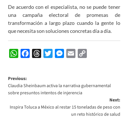
De acuerdo con el especialista, no se puede tener
una campaña electoral de promesas de
transformación a largo plazo cuando la gente lo
que necesita son soluciones concretas día a día.
WhatsApp
Facebook
Threads
Twitter
Messenger
Email
Copy
Link
Post
Previous:
Claudia Sheinbaum activa la narrativa gubernamental
navigation
sobre presuntos intentos de injerencia
Next:
Inspira Toluca a México al restar 15 toneladas de peso con
un reto histórico de salud