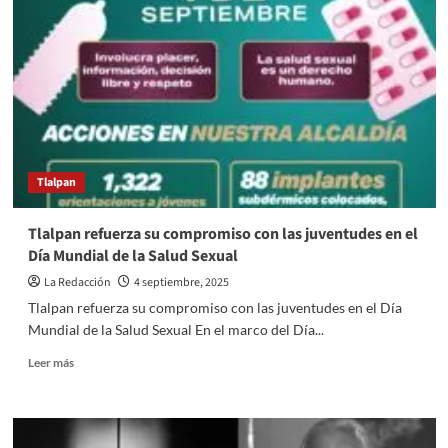
que
las
universidades
públicas
generen
y
defiendan
el
conocimiento:
Tlalpan
Lee
Tlalpan refuerza su compromiso con las juventudes en el
Día Mundial de la Salud Sexual
La Redacción
4 septiembre, 2025
Tlalpan refuerza su compromiso con las juventudes en el Día
Mundial de la Salud Sexual En el marco del Día...
Read
Leer más
more
about
Tlalpan
refuerza