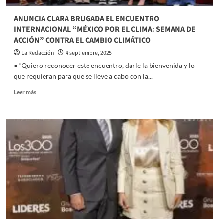
ANUNCIA CLARA BRUGADA EL ENCUENTRO
INTERNACIONAL “MÉXICO POR EL CLIMA: SEMANA DE
ACCIÓN” CONTRA EL CAMBIO CLIMÁTICO
La Redacción
4 septiembre, 2025
● “Quiero reconocer este encuentro, darle la bienvenida y lo
que requieran para que se lleve a cabo con la...
Read
Leer más
more
about
ANUNCIA
CLARA
BRUGADA
EL
ENCUENTRO
INTERNACIONAL
“MÉXICO
POR
EL
CLIMA:
SEMANA