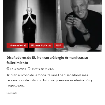
su
compromiso
con
las
juventudes
en
el
Día
Mundial
de
Internacional
Últimas Noticias
USA
la
Salud
Sexual
Diseñadores de EU honran a Giorgio Armani tras su
fallecimiento
La Redacción
4 septiembre, 2025
Tributo al ícono de la moda italiana Los diseñadores más
reconocidos de Estados Unidos expresaron su admiración y
respeto por...
Read
Leer más
more
about