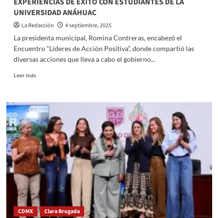
EXPERIENCIAS DE ÉXITO CON ESTUDIANTES DE LA
UNIVERSIDAD ANÁHUAC
La Redacción
4 septiembre, 2025
La presidenta municipal, Romina Contreras, encabezó el
Encuentro “Líderes de Acción Positiva”, donde compartió las
diversas acciones que lleva a cabo el gobierno...
Read
Leer más
more
about
COMPARTE
HUIXQUILUCAN
ACCIONES
Y
EXPERIENCIAS DE
ÉXITO
CON
ESTUDIANTES
DE
LA
UNIVERSIDAD
ANÁHUAC
CDMX
Clara Brugada