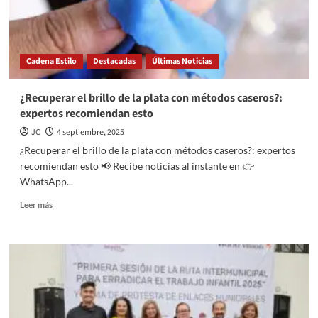
Cadena Estilo
Destacadas
Últimas Noticias
¿Recuperar el brillo de la plata con métodos caseros?:
expertos recomiendan esto
JC
4 septiembre, 2025
¿Recuperar el brillo de la plata con métodos caseros?: expertos
recomiendan esto 📢 Recibe noticias al instante en 👉
WhatsApp...
Read
Leer más
more
about
¿Recuperar
el
brillo
de
la
plata