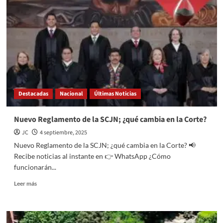
OSFEM
crean
alianza
académica
Destacadas
Nacional
Últimas Noticias
Nuevo Reglamento de la SCJN; ¿qué cambia en la Corte?
JC
4 septiembre, 2025
Nuevo Reglamento de la SCJN; ¿qué cambia en la Corte? 📢
Recibe noticias al instante en 👉 WhatsApp ¿Cómo
funcionarán...
Read
Leer más
more
about
Nuevo
Reglamento