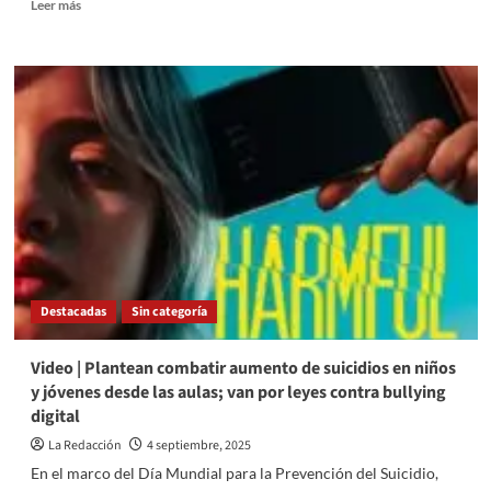
Read
Leer más
more
about
¿Inflación
arruina
la
Navidad
2025
en
Estados
Unidos?
Destacadas
Sin categoría
Video | Plantean combatir aumento de suicidios en niños
y jóvenes desde las aulas; van por leyes contra bullying
digital
La Redacción
4 septiembre, 2025
En el marco del Día Mundial para la Prevención del Suicidio,