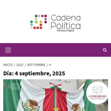
Saltar
al
contenido
Menú
principal
INICIO
2025
SEPTIEMBRE
4
Día:
4 septiembre, 2025