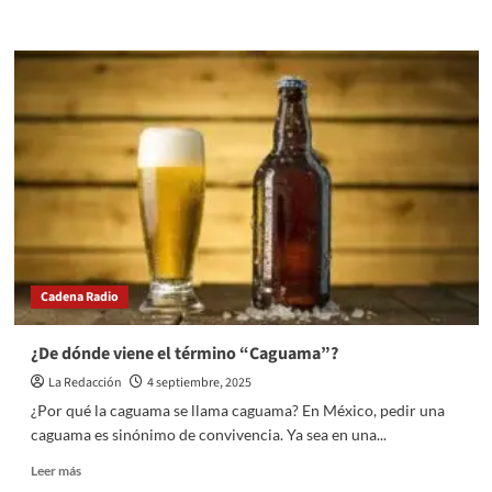
more
about
Horacio
Duarte
detalla
formato
del
Segundo
Informe
Cadena Radio
¿De dónde viene el término “Caguama”?
La Redacción
4 septiembre, 2025
¿Por qué la caguama se llama caguama? En México, pedir una
caguama es sinónimo de convivencia. Ya sea en una...
Read
Leer más
more