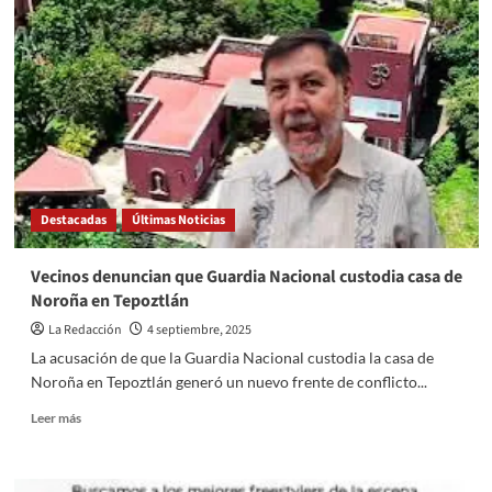
de
la
SCJN;
¿qué
cambia
en
la
Corte?
Destacadas
Últimas Noticias
Vecinos denuncian que Guardia Nacional custodia casa de
Noroña en Tepoztlán
La Redacción
4 septiembre, 2025
La acusación de que la Guardia Nacional custodia la casa de
Noroña en Tepoztlán generó un nuevo frente de conflicto...
Read
Leer más
more
about
Vecinos