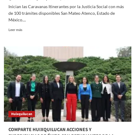
Inician las Caravanas Itinerantes por la Justicia Social con más
de 100 trámites disponibles San Mateo Atenco, Estado de
México....
Read
Leer más
more
about
Llega
a
San
Mateo
Atenco
jornada
de
servicios
gratuitos
Huixquilucan
COMPARTE HUIXQUILUCAN ACCIONES Y