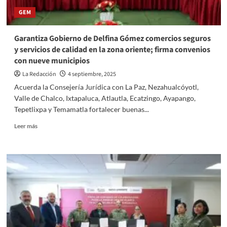
GEM
Garantiza Gobierno de Delfina Gómez comercios seguros
y servicios de calidad en la zona oriente; firma convenios
con nueve municipios
La Redacción
4 septiembre, 2025
Acuerda la Consejería Jurídica con La Paz, Nezahualcóyotl,
Valle de Chalco, Ixtapaluca, Atlautla, Ecatzingo, Ayapango,
Tepetlixpa y Temamatla fortalecer buenas...
Read
Leer más
more
about
Garantiza
Gobierno
de
Delfina
Gómez
comercios
seguros
y