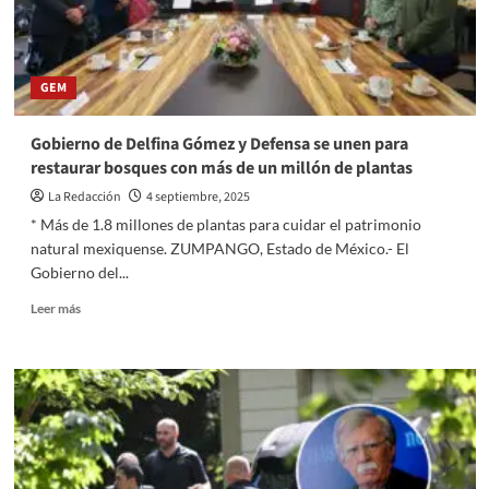
servicios
de
calidad
en
GEM
la
zona
oriente;
Gobierno de Delfina Gómez y Defensa se unen para
firma
restaurar bosques con más de un millón de plantas
convenios
con
La Redacción
4 septiembre, 2025
nueve
* Más de 1.8 millones de plantas para cuidar el patrimonio
municipios
natural mexiquense. ZUMPANGO, Estado de México.- El
Gobierno del...
Read
Leer más
more
about
Gobierno
de
Delfina
Gómez
y
Defensa