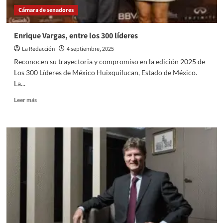
DE
Cámara de senadores
ACCIÓN”
CONTRA
EL
Enrique Vargas, entre los 300 líderes
CAMBIO
La Redacción
4 septiembre, 2025
CLIMÁTICO
Reconocen su trayectoria y compromiso en la edición 2025 de
Los 300 Líderes de México Huixquilucan, Estado de México.
La...
Read
Leer más
more
about
Enrique
Vargas,
entre
los
300
líderes