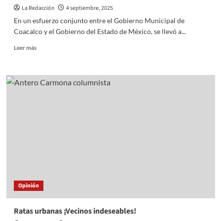
ALCOHOL
La Redacción
4 septiembre, 2025
En un esfuerzo conjunto entre el Gobierno Municipal de
Coacalco y el Gobierno del Estado de México, se llevó a...
Read
Leer más
more
about
GOBIERNO
DE
COACALCO
Y
ESTADO
DE
MÉXICO
IMPULSAN
OPORTUNIDADES
LABORALES
Opinión
Ratas urbanas ¡Vecinos indeseables!