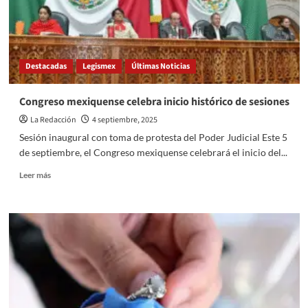
Destacadas
Legismex
Últimas Noticias
Congreso mexiquense celebra inicio histórico de sesiones
La Redacción
4 septiembre, 2025
Sesión inaugural con toma de protesta del Poder Judicial Este 5
de septiembre, el Congreso mexiquense celebrará el inicio del...
Read
Leer más
more
about
Congreso
mexiquense
celebra
inicio
histórico
de
sesiones