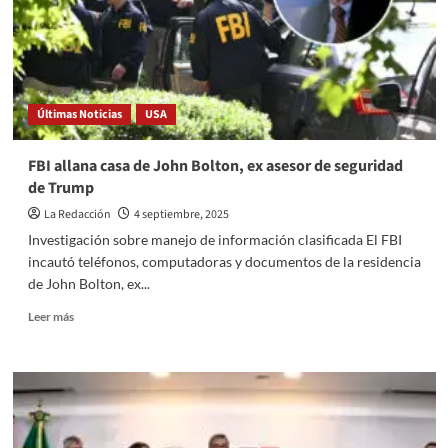
se
unen
para
restaurar
bosques
con
Últimas Noticias
USA
más
de
un
FBI allana casa de John Bolton, ex asesor de seguridad
millón
de Trump
de
plantas
La Redacción
4 septiembre, 2025
Investigación sobre manejo de información clasificada El FBI
incautó teléfonos, computadoras y documentos de la residencia
de John Bolton, ex...
Read
Leer más
more
about
FBI
allana
casa
de
John