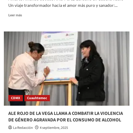
digital
Un viaje transformador hacia el amor más puro y sanador:...
Read
Leer más
more
about
Amarte
Amando
de
José
Ariel
Pérez
Garduño
en
Cadena
Radio
CDMX
Cuauhtemoc
ALE ROJO DE LA VEGA LLAMA A COMBATIR LA VIOLENCIA
DE GÉNERO AGRAVADA POR EL CONSUMO DE ALCOHOL
La Redacción
4 septiembre, 2025