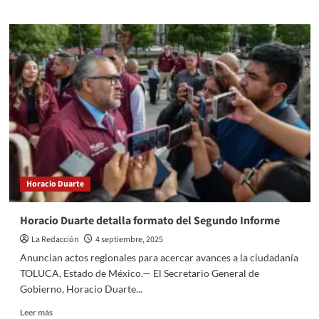
about
Trump
revivirá
el
nombre
Departamento
de
Guerra
Horacio Duarte
Horacio Duarte detalla formato del Segundo Informe
La Redacción
4 septiembre, 2025
Anuncian actos regionales para acercar avances a la ciudadanía
TOLUCA, Estado de México.— El Secretario General de
Gobierno, Horacio Duarte...
Read
Leer más