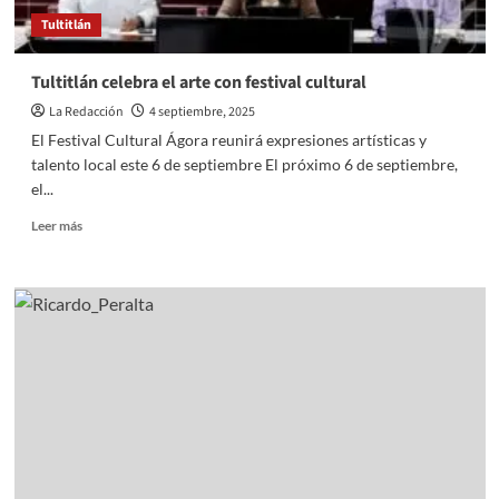
Tultitlán
Tultitlán celebra el arte con festival cultural
La Redacción
4 septiembre, 2025
El Festival Cultural Ágora reunirá expresiones artísticas y
talento local este 6 de septiembre El próximo 6 de septiembre,
el...
Read
Leer más
more
about
Tultitlán
celebra
el
arte
con
festival
cultural