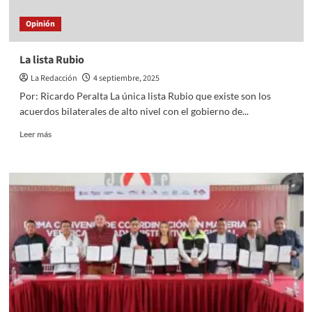
Opinión
La lista Rubio
La Redacción
4 septiembre, 2025
Por: Ricardo Peralta La única lista Rubio que existe son los
acuerdos bilaterales de alto nivel con el gobierno de...
Read
Leer más
more
about
La
lista
Rubio