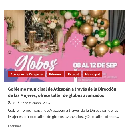
about
¿De
dónde
viene
el
término
“Caguama”?
Atizapán de Zaragoza
Edoméx
Estatal
Municipal
Gobierno municipal de Atizapán a través de la Dirección
de las Mujeres, ofrece taller de globos avanzados
JC
4 septiembre, 2025
Gobierno municipal de Atizapán a través de la Dirección de las
Mujeres, ofrece taller de globos avanzados. ¿Qué taller ofrece...
Read
Leer más