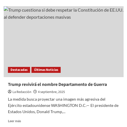
about
Tlalnepantla
invita
a
“The
Last
Dance”:
batalla
de
freestyle
Destacadas
Últimas Noticias
Trump revivirá el nombre Departamento de Guerra
La Redacción
4 septiembre, 2025
La medida busca proyectar una imagen más agresiva del
Ejército estadounidense WASHINGTON D.C.— El presidente de
Estados Unidos, Donald Trump,...
Read
Leer más
more