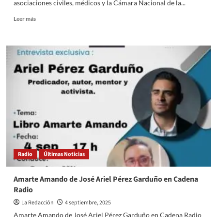
asociaciones civiles, médicos y la Cámara Nacional de la...
Read
Leer más
more
about
Video
|
Plantean
combatir
aumento
de
suicidios
en
niños
y
jóvenes
desde
Radio
Últimas Noticias
las
aulas;
van
Amarte Amando de José Ariel Pérez Garduño en Cadena
por
Radio
leyes
contra
La Redacción
4 septiembre, 2025
bullying
Amarte Amando de José Ariel Pérez Garduño en Cadena Radio