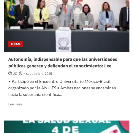
Bolton,
ex
asesor
de
seguridad
de
Trump
UNAM
Autonomía, indispensable para que las universidades
públicas generen y defiendan el conocimiento: Lee
JC
4 septiembre, 2025
• Participó en el Encuentro Universitario México-Brasil,
organizado por la ANUIES • Ambas naciones se encaminan
hacia la soberanía científica...
Read
Leer más
more
about
Autonomía,
indispensable
para