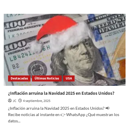
more
about
Gobierno
municipal
de
Atizapán a
través
de
la
Dirección
de
las
Mujeres,
ofrece
Destacadas
Últimas Noticias
USA
taller
de
globos
¿Inflación arruina la Navidad 2025 en Estados Unidos?
avanzados
JC
4 septiembre, 2025
¿Inflación arruina la Navidad 2025 en Estados Unidos? 📢
Recibe noticias al instante en 👉 WhatsApp ¿Qué muestran los
datos...