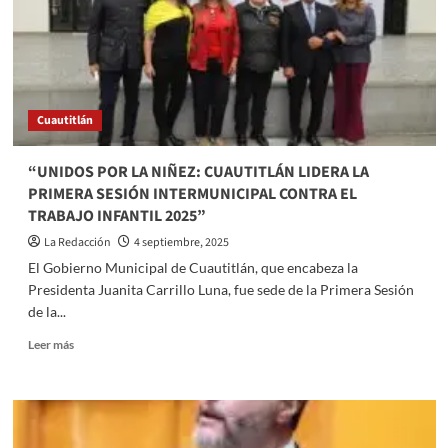
con
métodos
caseros?:
expertos
recomiendan
esto
Cuautitlán
“UNIDOS POR LA NIÑEZ: CUAUTITLÁN LIDERA LA
PRIMERA SESIÓN INTERMUNICIPAL CONTRA EL
TRABAJO INFANTIL 2025”
La Redacción
4 septiembre, 2025
El Gobierno Municipal de Cuautitlán, que encabeza la
Presidenta Juanita Carrillo Luna, fue sede de la Primera Sesión
de la...
Read
Leer más
more
about
“UNIDOS
POR
LA