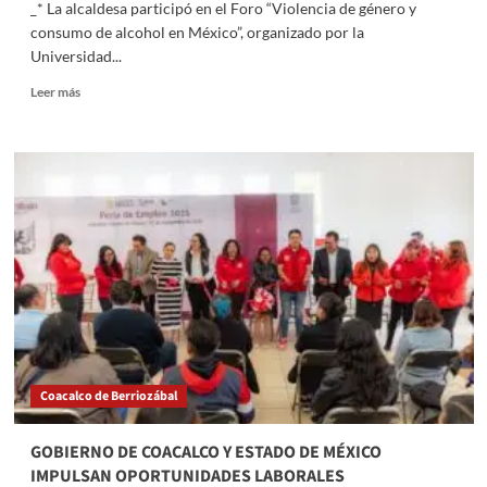
_* La alcaldesa participó en el Foro “Violencia de género y
consumo de alcohol en México”, organizado por la
Universidad...
Read
Leer más
more
about
ALE
ROJO
DE
LA
VEGA
LLAMA
A
COMBATIR
LA
VIOLENCIA
DE
GÉNERO
Coacalco de Berriozábal
AGRAVADA
POR
EL
GOBIERNO DE COACALCO Y ESTADO DE MÉXICO
CONSUMO
IMPULSAN OPORTUNIDADES LABORALES
DE