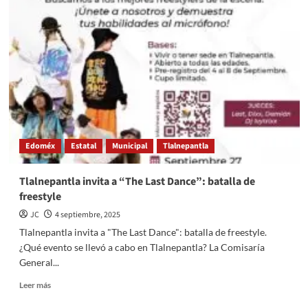
denuncian
que
Guardia
Nacional
custodia
casa
de
Noroña
en
Tepoztlán
Edoméx
Estatal
Municipal
Tlalnepantla
Tlalnepantla invita a “The Last Dance”: batalla de
freestyle
JC
4 septiembre, 2025
Tlalnepantla invita a "The Last Dance": batalla de freestyle.
¿Qué evento se llevó a cabo en Tlalnepantla? La Comisaría
General...
Read
Leer más
more