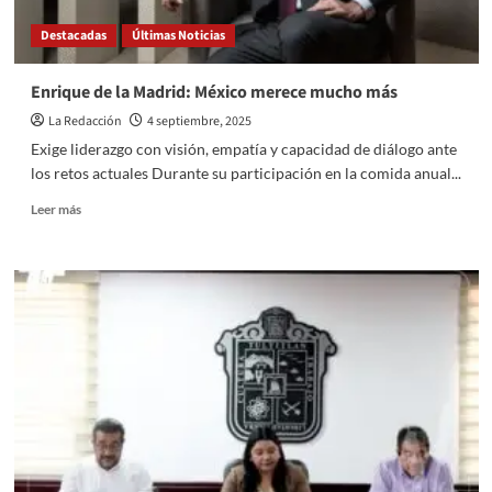
Destacadas
Últimas Noticias
Enrique de la Madrid: México merece mucho más
La Redacción
4 septiembre, 2025
Exige liderazgo con visión, empatía y capacidad de diálogo ante
los retos actuales Durante su participación en la comida anual...
Read
Leer más
more
about
Enrique
de
la
Madrid:
México
merece
mucho
más