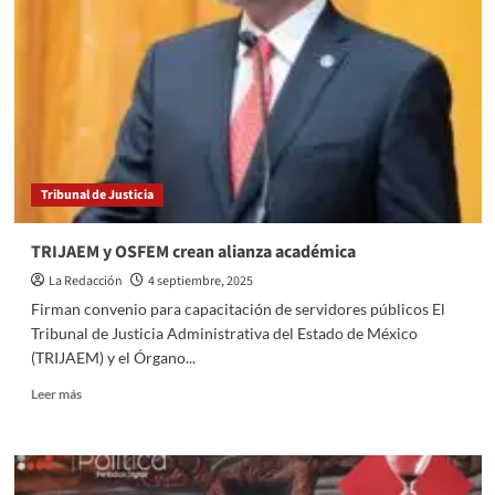
NIÑEZ:
CUAUTITLÁN
LIDERA
LA
PRIMERA
SESIÓN
INTERMUNICIPAL
CONTRA
EL
Tribunal de Justicia
TRABAJO
INFANTIL
2025”
TRIJAEM y OSFEM crean alianza académica
La Redacción
4 septiembre, 2025
Firman convenio para capacitación de servidores públicos El
Tribunal de Justicia Administrativa del Estado de México
(TRIJAEM) y el Órgano...
Read
Leer más
more
about
TRIJAEM
y