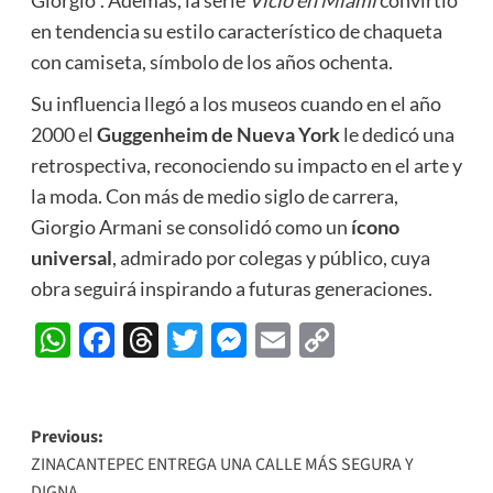
Giorgio”. Además, la serie
Vicio en Miami
convirtió
en tendencia su estilo característico de chaqueta
con camiseta, símbolo de los años ochenta.
Su influencia llegó a los museos cuando en el año
2000 el
Guggenheim de Nueva York
le dedicó una
retrospectiva, reconociendo su impacto en el arte y
la moda. Con más de medio siglo de carrera,
Giorgio Armani se consolidó como un
ícono
universal
, admirado por colegas y público, cuya
obra seguirá inspirando a futuras generaciones.
WhatsApp
Facebook
Threads
Twitter
Messenger
Email
Copy
Link
Post
Previous:
ZINACANTEPEC ENTREGA UNA CALLE MÁS SEGURA Y
navigation
DIGNA