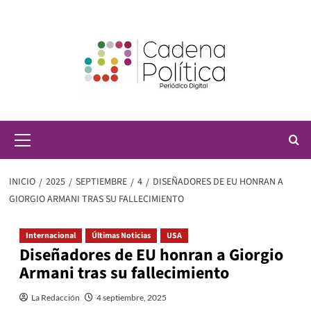
Saltar
al
contenido
Menú
principal
INICIO
2025
SEPTIEMBRE
4
DISEÑADORES DE EU HONRAN A
GIORGIO ARMANI TRAS SU FALLECIMIENTO
Internacional
Últimas Noticias
USA
Diseñadores de EU honran a Giorgio
Armani tras su fallecimiento
La Redacción
4 septiembre, 2025