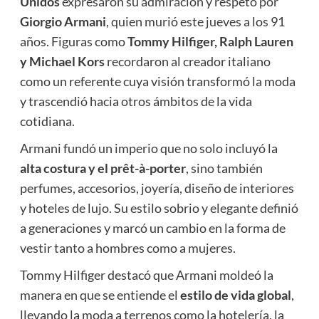
Unidos
expresaron su admiración y respeto por
Giorgio Armani
, quien murió este jueves a los 91
años. Figuras como
Tommy Hilfiger, Ralph Lauren
y Michael Kors
recordaron al creador italiano
como un referente cuya visión transformó la moda
y trascendió hacia otros ámbitos de la vida
cotidiana.
Armani fundó un imperio que no solo incluyó la
alta costura y el prêt-à-porter
, sino también
perfumes, accesorios, joyería, diseño de interiores
y hoteles de lujo. Su estilo sobrio y elegante definió
a generaciones y marcó un cambio en la forma de
vestir tanto a hombres como a mujeres.
Tommy Hilfiger destacó que Armani moldeó la
manera en que se entiende el
estilo de vida global
,
llevando la moda a terrenos como la hotelería, la