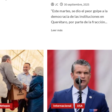
JC
30 septiembre, 2025
“Este martes, se dio el peor golpe a la
democracia de las instituciones en
s
Querétaro, por parte de la fracción...
ro
Read
Leer más
more
about
EXIGE
LUIS
parencia
HUMBERTO
FERNÁNDEZ
A
DIPUTADOS
LOCALES
DEL
PAN
EN
QUERÉTARO
A
RESTAURAR
LA
Metepec
Internacional
USA
NORMALIDAD