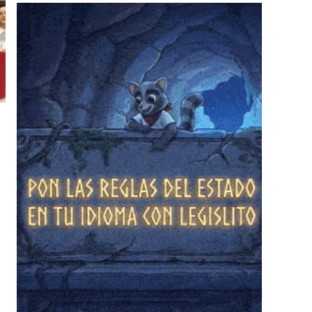
❄
❄
❄
❄
❄
❄
❄
❄
❄