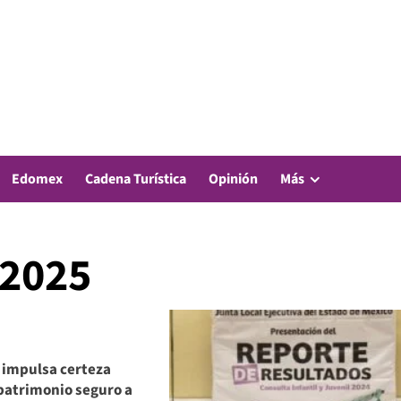
Edomex
Cadena Turística
Opinión
Más
 2025
impulsa certeza
 patrimonio seguro a