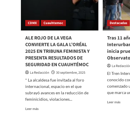
POR
103
MIL
MÁS
CDMX
Cuauhtemoc
Destacadas
ALE ROJO DE LA VEGA
Tras 11 añ
CONVIERTE LA GALA L’ORÉAL
Interurba
2025 EN TRIBUNA FEMINISTA Y
inicia pru
PRESENTA RESULTADOS DE
Observato
SEGURIDAD EN CUAUHTÉMOC
La Redacció
La Redacción
30 septiembre, 2025
El Tren Inte
conocido com
* La alcaldesa fue invitada al foro
comenzado u
internacional, espacio en el que
que marca un
subrayó avances en la reducción de
feminicidios, violaciones...
Read
Leer más
more
Read
Leer más
about
more
Tras
about
11
ALE
años
ROJO