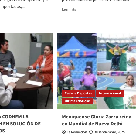
importados,...
Read
Leer más
more
about
Ebrard
aclara
wood
postura
de
es
México
jeros,
sobre
aranceles
les
a
icos
China
Cadena Deportes
Internacional
Últimas Noticias
A CODHEM LA
Mexiquense Gloria Zarza reina
N EN SOLUCIÓN DE
en Mundial de Nueva Delhi
OS
La Redacción
30 septiembre, 2025