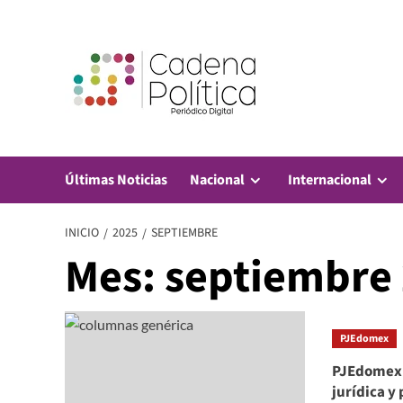
Saltar
al
contenido
Últimas Noticias
Nacional
Internacional
INICIO
2025
SEPTIEMBRE
Mes:
septiembre
PJEdomex
PJEdomex 
jurídica y