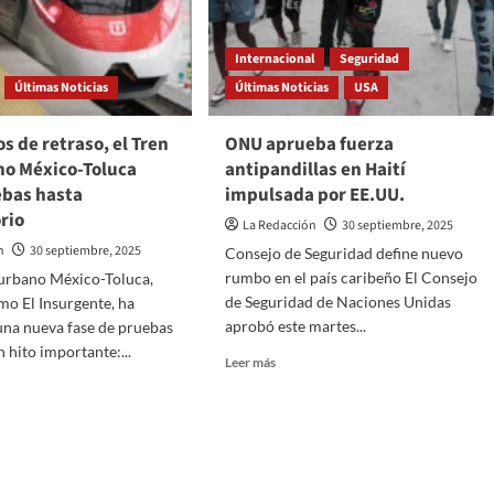
Internacional
Seguridad
Últimas Noticias
Últimas Noticias
USA
os de retraso, el Tren
ONU aprueba fuerza
no México-Toluca
antipandillas en Haití
ebas hasta
impulsada por EE.UU.
rio
La Redacción
30 septiembre, 2025
n
30 septiembre, 2025
Consejo de Seguridad define nuevo
rumbo en el país caribeño El Consejo
rurbano México-Toluca,
de Seguridad de Naciones Unidas
o El Insurgente, ha
aprobó este martes...
na nueva fase de pruebas
 hito importante:...
Read
Leer más
more
about
ONU
aprueba
fuerza
antipandillas