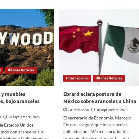
en
Haití
o,
impulsada
por
EE.UU.
urbano
o-
a
as
vatorio
l
Últimas Noticias
Internacional
Últimas Noticias
 y muebles
Ebrard aclara postura de
s, bajo aranceles
México sobre aranceles a China
La Redacción
30 septiembre, 2025
n
30 septiembre, 2025
El secretario de Economía, Marcelo
Ebrard, aseguró que los aranceles
de Estados Unidos
aplicados por México a productos
undo con aranceles sin
provenientes de países sin Tratado...
dirigidos a Hollywood y a