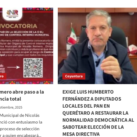
1.6
MILLONES
DE
NIÑAS,
NIÑOS
Y
ADOLESCENTES
MEXIQUENSES
PARTICIPARON
EN
LA
CONSULTA
INFANTIL
2024
ero
Coyuntura
mero abre paso a la
EXIGE LUIS HUMBERTO
cia total
FERNÁNDEZ A DIPUTADOS
LOCALES DEL PAN EN
ptiembre, 2025
QUERÉTARO A RESTAURAR LA
Municipal de Nicolás
NORMALIDAD DEMOCRÁTICA AL
ció con entusiasmo la
SABOTEAR ELECCIÓN DE LA
 proceso de selección
MESA DIRECTIVA
r a quien encabezará...