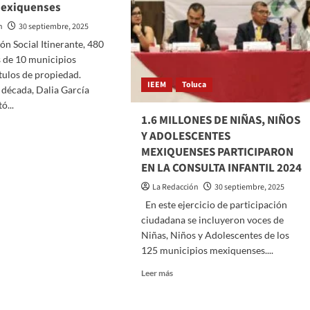
mexiquenses
n
30 septiembre, 2025
n Social Itinerante, 480
 de 10 municipios
ítulos de propiedad.
IEEM
Toluca
década, Dalia García
ó...
1.6 MILLONES DE NIÑAS, NIÑOS
Y ADOLESCENTES
MEXIQUENSES PARTICIPARON
omex
EN LA CONSULTA INFANTIL 2024
sa
La Redacción
30 septiembre, 2025
za
En este ejercicio de participación
ca
ciudadana se incluyeron voces de
monio
Niñas, Niños y Adolescentes de los
o
125 municipios mexiquenses....
as
Read
Leer más
uenses
more
about