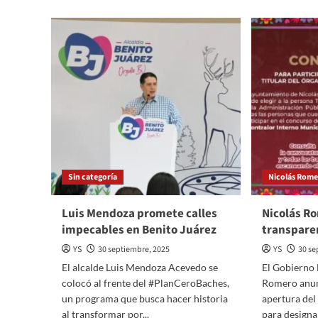
Las
entrañas
del
poder:
El
país
de
la
no-
corrupción…
y
otras
fábulas
Sin categoría
Nicolás Rom
Luis Mendoza promete calles
Nicolás Ro
impecables en Benito Juárez
transparen
YS
30 septiembre, 2025
YS
30 se
El alcalde Luis Mendoza Acevedo se
El Gobierno 
colocó al frente del #PlanCeroBaches,
Romero anun
un programa que busca hacer historia
apertura del
al transformar por...
para designa