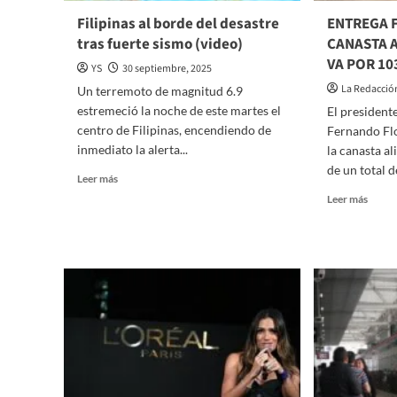
Filipinas al borde del desastre
ENTREGA 
tras fuerte sismo (video)
CANASTA A
VA POR 10
YS
30 septiembre, 2025
La Redacció
Un terremoto de magnitud 6.9
estremeció la noche de este martes el
El president
centro de Filipinas, encendiendo de
Fernando Fl
inmediato la alerta...
la canasta a
de un total d
Read
Leer más
more
Read
Leer más
about
more
Filipinas
about
al
ENTR
borde
FER
del
FLOR
desastre
LA
tras
CANA
fuerte
ALIM
sismo
17
(video)
MIL,
VA