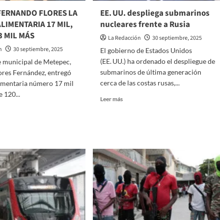
DEMOCRÁTICA
FERNANDO FLORES LA
EE. UU. despliega submarinos
AL
LIMENTARIA 17 MIL,
nucleares frente a Rusia
SABOTEAR
3 MIL MÁS
ELECCIÓN
La Redacción
30 septiembre, 2025
DE
n
30 septiembre, 2025
El gobierno de Estados Unidos
LA
(EE. UU.) ha ordenado el despliegue de
e municipal de Metepec,
MESA
DIRECTIVA
submarinos de última generación
ores Fernández, entregó
cerca de las costas rusas,...
limentaria número 17 mil
e 120...
Read
Leer más
more
about
EE. UU.
despliega
EGA
submarinos
NANDO
nucleares
ES
frente
a
STA
Rusia
ENTARIA