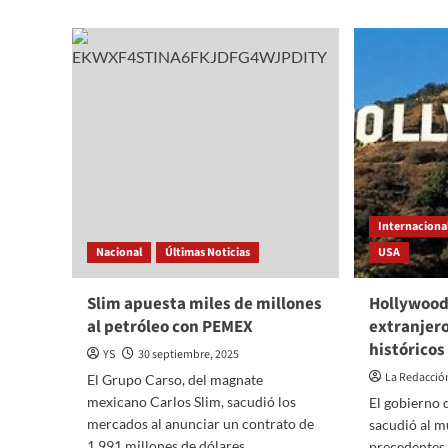
de
DE
retras
LA
el
VEGA
Tren
CONVIERTE
Inter
LA
Méxic
GALA
Toluc
L’ORÉAL
inicia
2025
prueb
EN
hasta
TRIBUNA
Obser
FEMINISTA
Internaciona
Y
PRESENTA
Nacional
Últimas Noticias
USA
RESULTADOS
DE
Slim apuesta miles de millones
Hollywood
SEGURIDAD
al petróleo con PEMEX
EN
extranjero
CUAUHTÉMOC
históricos
YS
30 septiembre, 2025
La Redacció
El Grupo Carso, del magnate
mexicano Carlos Slim, sacudió los
El gobierno 
mercados al anunciar un contrato de
sacudió al m
1,991 millones de dólares...
precedentes 