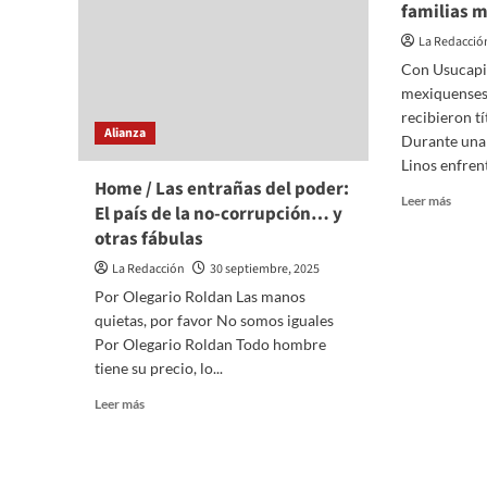
familias 
La Redacció
Con Usucapió
mexiquenses
recibieron t
Alianza
Durante una 
Linos enfrent
Home / Las entrañas del poder:
Read
Leer más
El país de la no-corrupción… y
more
otras fábulas
about
PJEd
La Redacción
30 septiembre, 2025
impul
Por Olegario Roldan Las manos
certe
quietas, por favor No somos iguales
jurídi
y
Por Olegario Roldan Todo hombre
patri
tiene su precio, lo...
segur
Read
Leer más
a
more
famili
about
mexiq
Home
/