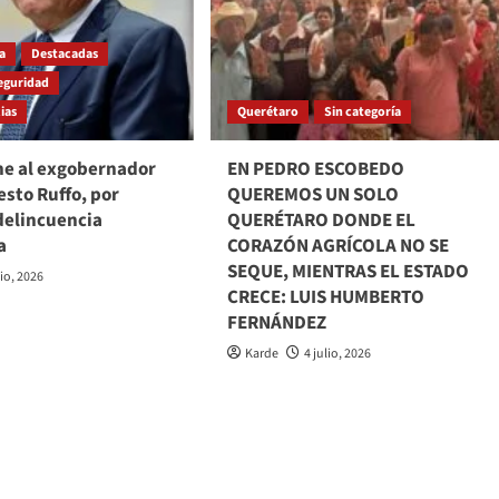
ia
Destacadas
eguridad
ias
Querétaro
Sin categoría
ne al exgobernador
EN PEDRO ESCOBEDO
esto Ruffo, por
QUEREMOS UN SOLO
delincuencia
QUERÉTARO DONDE EL
a
CORAZÓN AGRÍCOLA NO SE
SEQUE, MIENTRAS EL ESTADO
lio, 2026
CRECE: LUIS HUMBERTO
FERNÁNDEZ
Karde
4 julio, 2026