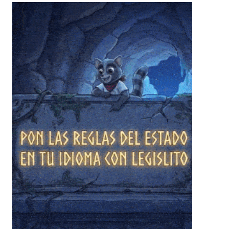
❄
❄
❄
❄
❄
❄
❄