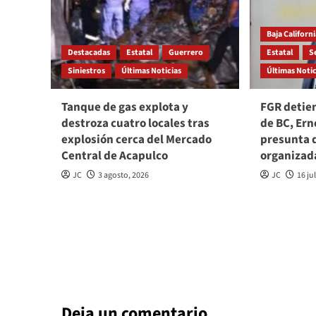
Baja Californ
Destacadas
Estatal
Guerrero
Estatal
S
Siniestros
Últimas Noticias
Últimas Notic
Tanque de gas explota y
FGR detie
destroza cuatro locales tras
de BC, Ern
explosión cerca del Mercado
presunta 
Central de Acapulco
organizad
JC
3 agosto, 2026
JC
16 ju
Deja un comentario