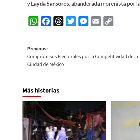
y
Layda Sansores,
abanderada morenista por la
WhatsApp
Facebook
Threads
Twitter
Messenger
Email
Copy
Link
Post
Previous:
Compromisos Electorales por la Competitividad de la
navigation
Ciudad de México
Más historias