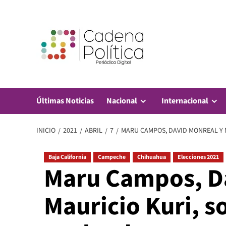
Saltar
al
contenido
Últimas Noticias
Nacional
Internacional
INICIO
2021
ABRIL
7
MARU CAMPOS, DAVID MONREAL Y 
Baja California
Campeche
Chihuahua
Elecciones 2021
Maru Campos, D
Mauricio Kuri, s