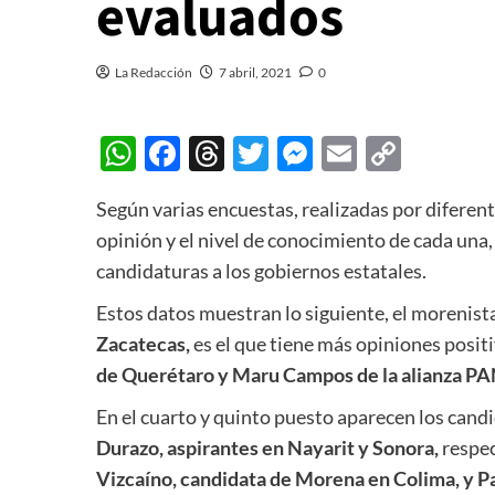
evaluados
La Redacción
7 abril, 2021
0
WhatsApp
Facebook
Threads
Twitter
Messenger
Email
Copy
Link
Según varias encuestas, realizadas por diferen
opinión y el nivel de conocimiento de cada una
candidaturas a los gobiernos estatales.
Estos datos muestran lo siguiente, el morenist
Zacatecas,
es el que tiene más opiniones positi
de Querétaro y Maru Campos de la alianza 
En el cuarto y quinto puesto aparecen los can
Durazo, aspirantes en Nayarit y Sonora,
respe
Vizcaíno, candidata de Morena en Colima, y P