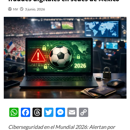
NV
3 junio, 2026
WhatsApp
Facebook
Threads
Twitter
Messenger
Email
Copy
Link
Ciberseguridad en el Mundial 2026: Alertan por