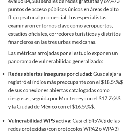
evaluó 84,588 señales de redes gratuitas y 69,473
puntos de acceso públicos únicos en áreas de alto
flujo peatonal y comercial. Los especialistas
examinaron entornos clave como aeropuertos,
estadios oficiales, corredores turísticos y distritos
financieros en las tres urbes mexicanas.
Las métricas arrojadas por el estudio exponen un
panorama de vulnerabilidad generalizado:
Redes abiertas inseguras por ciudad:
Guadalajara
registró el índice más preocupante con el
$18.5\%$
de sus conexiones abiertas catalogadas como
riesgosas, seguida por Monterrey con el
$17.2\%$
y la Ciudad de México con el
$16.5\%$
.
Vulnerabilidad WPS activa:
Casi el
$45\%$
de las
redes protegidas (con protocolos WPA2 o WPA3)