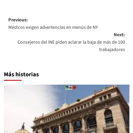
Link
Post
Previous:
Médicos exigen advertencias en menús de NY
navigation
Next:
Consejeros del INE piden aclarar la baja de más de 100
trabajadores
Más historias