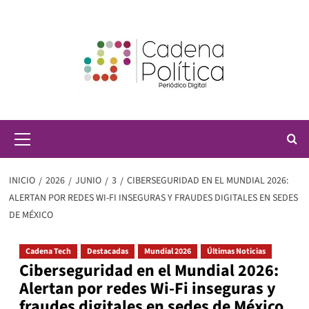
Saltar
al
contenido
Menú
principal
INICIO
2026
JUNIO
3
CIBERSEGURIDAD EN EL MUNDIAL 2026:
ALERTAN POR REDES WI-FI INSEGURAS Y FRAUDES DIGITALES EN SEDES
DE MÉXICO
Cadena Tech
Destacadas
Mundial 2026
Últimas Noticias
Ciberseguridad en el Mundial 2026:
Alertan por redes Wi-Fi inseguras y
fraudes digitales en sedes de México