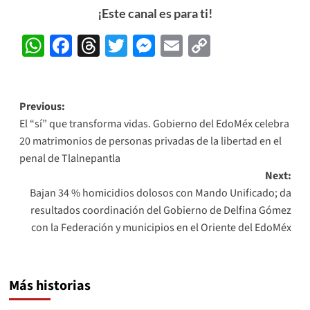
¡Este canal es para ti!
WhatsApp
Facebook
Threads
Twitter
Messenger
Email
Copy
Link
Post
Previous:
El “sí” que transforma vidas. Gobierno del EdoMéx celebra
navigation
20 matrimonios de personas privadas de la libertad en el
penal de Tlalnepantla
Next:
Bajan 34 % homicidios dolosos con Mando Unificado; da
resultados coordinación del Gobierno de Delfina Gómez
con la Federación y municipios en el Oriente del EdoMéx
Más historias