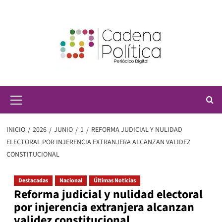
Saltar
al
contenido
Menú
principal
INICIO
2026
JUNIO
1
REFORMA JUDICIAL Y NULIDAD
ELECTORAL POR INJERENCIA EXTRANJERA ALCANZAN VALIDEZ
CONSTITUCIONAL
Destacadas
Nacional
Últimas Noticias
Reforma judicial y nulidad electoral
por injerencia extranjera alcanzan
validez constitucional