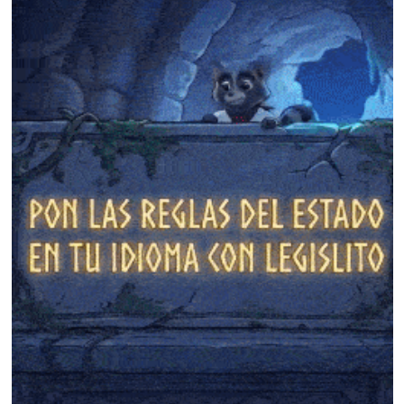
❄
❄
❄
❄
❄
❄