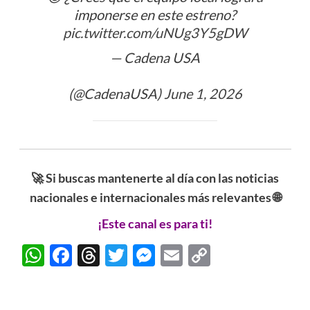
imponerse en este estreno?
pic.twitter.com/uNUg3Y5gDW
— Cadena USA
ᅠᅠᅠᅠᅠᅠᅠᅠᅠᅠᅠᅠᅠᅠᅠᅠᅠᅠᅠᅠᅠᅠ
(@CadenaUSA)
June 1, 2026
🚀 Si buscas mantenerte al día con las noticias
nacionales e internacionales más relevantes 🌐
¡Este canal es para ti!
WhatsApp
Facebook
Threads
Twitter
Messenger
Email
Copy
Link