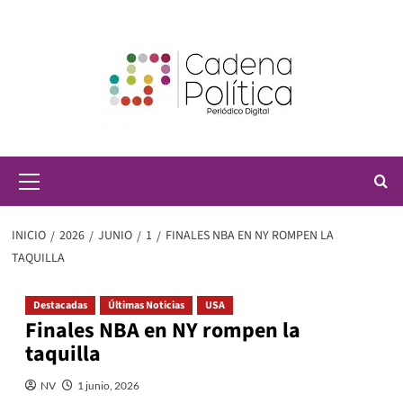
Saltar
al
contenido
Menú
principal
INICIO
2026
JUNIO
1
FINALES NBA EN NY ROMPEN LA
TAQUILLA
Destacadas
Últimas Noticias
USA
Finales NBA en NY rompen la
taquilla
NV
1 junio, 2026