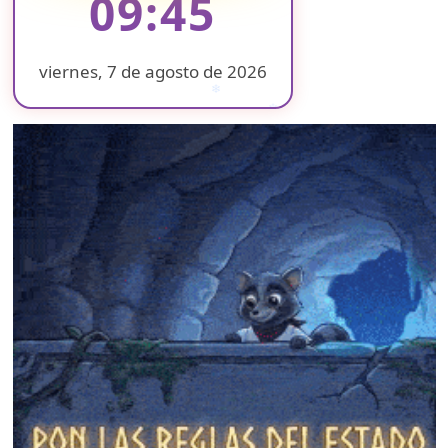
09:45
viernes, 7 de agosto de 2026
❄
❄
❄
❄
❄
❄
❄
❄
❄
❄