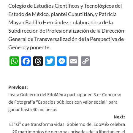
Colegio de Estudios Científicos y Tecnológicos del
Estado de México, plantel Cuautitlán, y Patricia
Mayan Badillo Hernández, colaboradora de la
Subdirección de Profesionalización de la Dirección
General de Transversalización de la Perspectiva de
Género y ponente.
WhatsApp
Facebook
Threads
Twitter
Messenger
Email
Copy
Link
Post
Previous:
Invita Gobierno del EdoMéx a participar en 3.er Concurso
navigation
de Fotografía “Espacios públicos con valor social” para
ganar hasta 40 mil pesos
Next:
El “sí” que transforma vidas. Gobierno del EdoMéx celebra
20 matrimonios de personas privadas de la libertad en el