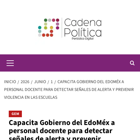
Saltar
al
contenido
Menú
principal
INICIO
2026
JUNIO
1
CAPACITA GOBIERNO DEL EDOMÉX A
PERSONAL DOCENTE PARA DETECTAR SEÑALES DE ALERTA Y PREVENIR
VIOLENCIA EN LAS ESCUELAS
GEM
Capacita Gobierno del EdoMéx a
personal docente para detectar
señales de alerta y prevenir