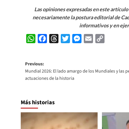
Las opiniones expresadas en este artículo 
necesariamente la postura editorial de Cad
informativos y en ejer
WhatsApp
Facebook
Threads
Twitter
Messenger
Email
Copy
Link
Post
Previous:
Mundial 2026: El lado amargo de los Mundiales y las p
navigation
actuaciones de la historia
Más historias