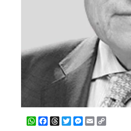
WhatsApp
Facebook
Threads
Twitter
Messenger
Email
Copy
Link