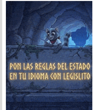
❄
❄
❄
❄
❄
❄
❄
❄
❄