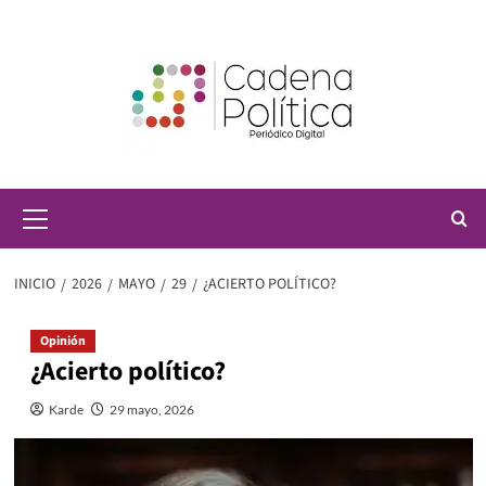
Saltar
al
contenido
Menú
principal
INICIO
2026
MAYO
29
¿ACIERTO POLÍTICO?
Opinión
¿Acierto político?
Karde
29 mayo, 2026