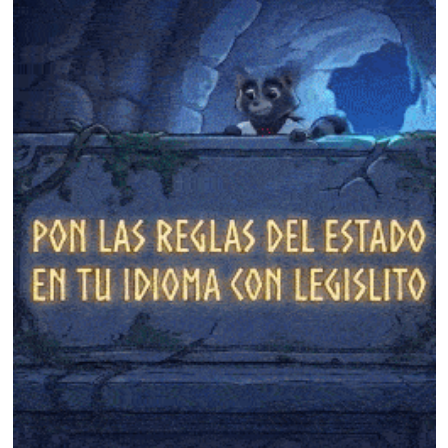
❄
❄
❄