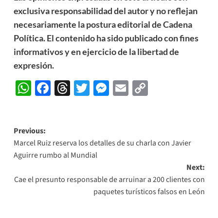
exclusiva responsabilidad del autor y no reflejan
necesariamente la postura editorial de Cadena
Política. El contenido ha sido publicado con fines
informativos y en ejercicio de la libertad de
expresión.
WhatsApp
Facebook
Threads
Twitter
Messenger
Email
Copy
Link
Post
Previous:
Marcel Ruiz reserva los detalles de su charla con Javier
navigation
Aguirre rumbo al Mundial
Next:
Cae el presunto responsable de arruinar a 200 clientes con
paquetes turísticos falsos en León