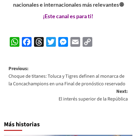
nacionales e internacionales más relevantes 🌐
¡Este canal es para ti!
WhatsApp
Facebook
Threads
Twitter
Messenger
Email
Copy
Link
Post
Previous:
Choque de titanes: Toluca y Tigres definen al monarca de
navigation
la Concachampions en una Final de pronóstico reservado
Next:
El interés superior de la República
Más historias