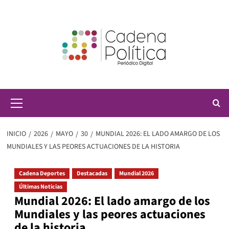
Saltar
al
contenido
Menú
principal
INICIO
2026
MAYO
30
MUNDIAL 2026: EL LADO AMARGO DE LOS
MUNDIALES Y LAS PEORES ACTUACIONES DE LA HISTORIA
Cadena Deportes
Destacadas
Mundial 2026
Últimas Noticias
Mundial 2026: El lado amargo de los
Mundiales y las peores actuaciones
de la historia