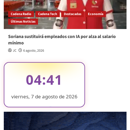
Cadena Radio
Cadena Tech
Destacadas
Economía
Últimas Noticias
Soriana sustituirá empleados con IA por alza al salario
mínimo
JC
6 agosto, 2026
04:41
viernes, 7 de agosto de 2026
❄
❄
❄
❄
❄
❄
❄