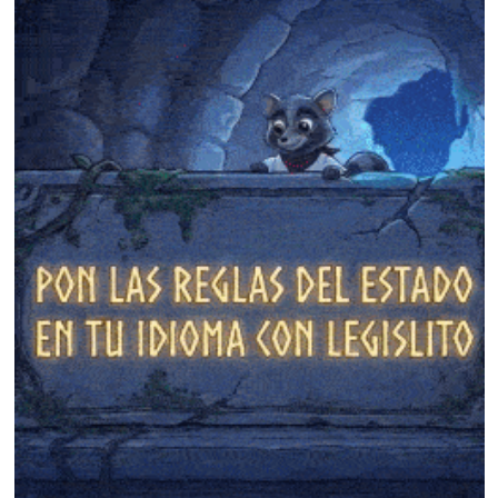
❄
❄
❄