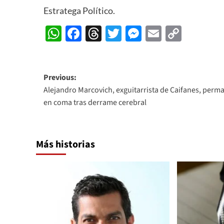
Estratega Político.
WhatsApp
Facebook
Threads
Twitter
Messenger
Email
Copy
Link
Post
Previous:
Alejandro Marcovich, exguitarrista de Caifanes, perm
navigation
en coma tras derrame cerebral
Más historias