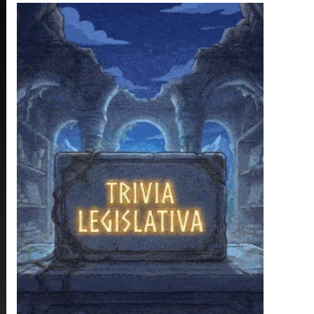
❄
❄
❄
❄
❄
❄
❄
❄
❄