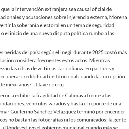
que la intervención extranjera sea causal oficial de
nacionales y acusaciones sobre injerencia externa, Morena
ertir la soberanía electoral en un tema de seguridad
o el inicio de una nueva disputa política rumbo a las
es heridas del país: según el Inegi, durante 2025 costó más
blación considera frecuentes estos actos. Mientras
n las cifras de víctimas, la confianza en partidos y
cuperar credibilidad institucional cuando la corrupción
s de mexicanos?… Llave de cruz
eron a exhibir la fragilidad de Calimaya frente a las
ndaciones, vehículos varados y hasta el reporte de una
e Omar Guillermo Sánchez Velázquez terminó por encender
os no bastan las fotografías ni los comunicados: la gente
es. ¿Dónde estuvo el gobierno municipal cuando más se