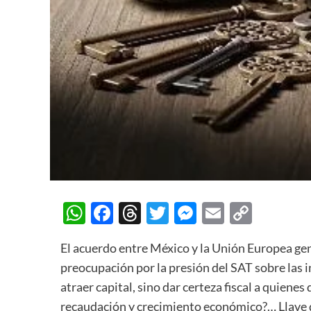
WhatsApp
Facebook
Threads
Twitter
Messenger
Email
Copy
Link
El acuerdo entre México y la Unión Europea gen
preocupación por la presión del SAT sobre las i
atraer capital, sino dar certeza fiscal a quienes
recaudación y crecimiento económico?… Llave 