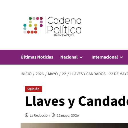
Saltar
al
contenido
Últimas Noticias
Nacional
Internacional
INICIO
2026
MAYO
22
LLAVES Y CANDADOS – 22 DE MAY
Opinión
Llaves y Candad
La Redacción
22 mayo, 2026