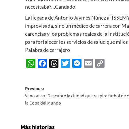
necesitaba?…Candado
La llegada de Antonio Jaymes Núñez al ISSEMY
improvisada, sino un médico de carrera con Mae
carencias y los problemas reales de la instituc
para fortalecer los servicios de salud que mil
Palabra de cerrajero
WhatsApp
Facebook
Threads
Twitter
Messenger
Email
Copy
Link
Post
Previous:
Vancouver: Descubre la ciudad que respira fútbol de c
navigation
la Copa del Mundo
Más historias