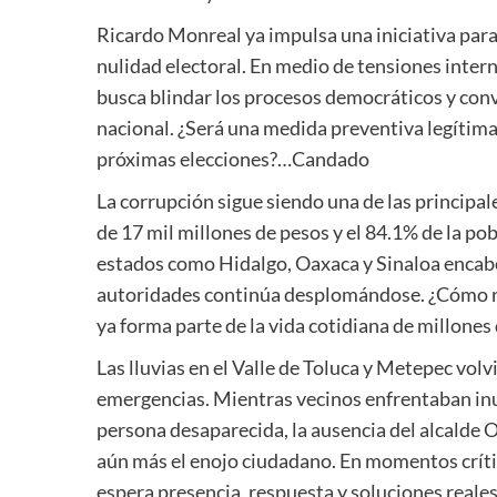
Ricardo Monreal ya impulsa una iniciativa para 
nulidad electoral. En medio de tensiones inter
busca blindar los procesos democráticos y conv
nacional. ¿Será una medida preventiva legítima 
próximas elecciones?…Candado
La corrupción sigue siendo una de las principal
de 17 mil millones de pesos y el 84.1% de la po
estados como Hidalgo, Oaxaca y Sinaloa encabeza
autoridades continúa desplomándose. ¿Cómo re
ya forma parte de la vida cotidiana de millone
Las lluvias en el Valle de Toluca y Metepec volvi
emergencias. Mientras vecinos enfrentaban inu
persona desaparecida, la ausencia del alcald
aún más el enojo ciudadano. En momentos crític
espera presencia, respuesta y soluciones real