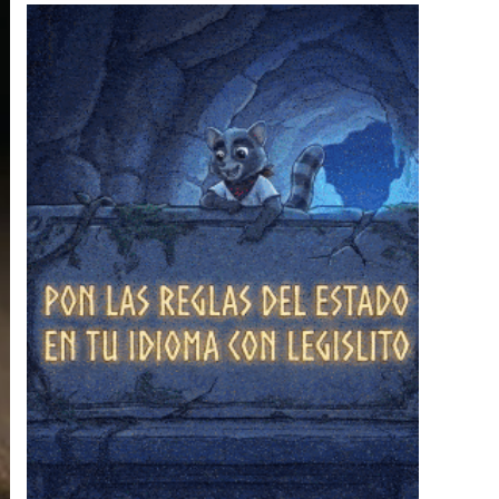
❄
❄
❄
❄
❄
❄
❄
❄
❄