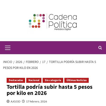
Saltar
al
contenido
Menú
principal
INICIO
2026
FEBRERO
17
TORTILLA PODRÍA SUBIR HASTA 5
PESOS POR KILO EN 2026
Destacadas
Nacional
Sin categoría
Últimas Noticias
Tortilla podría subir hasta 5 pesos
por kilo en 2026
AJGOD
17 febrero, 2026