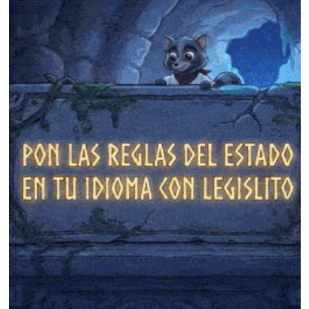
❄
❄
❄
❄