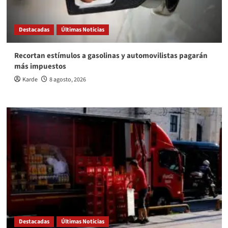
Destacadas
Últimas Noticias
Recortan estímulos a gasolinas y automovilistas pagarán
más impuestos
Karde
8 agosto, 2026
Destacadas
Últimas Noticias