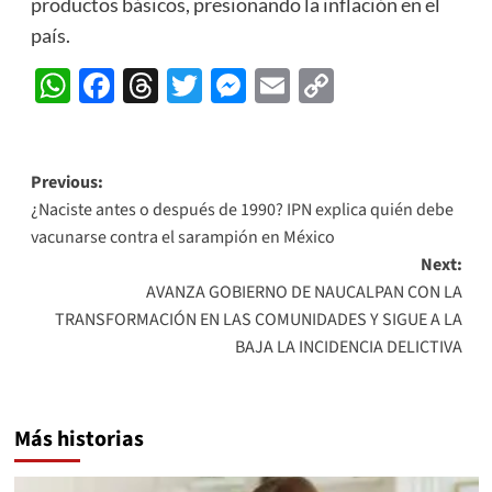
productos básicos, presionando la inflación en el
país.
WhatsApp
Facebook
Threads
Twitter
Messenger
Email
Copy
Link
Post
Previous:
¿Naciste antes o después de 1990? IPN explica quién debe
navigation
vacunarse contra el sarampión en México
Next:
AVANZA GOBIERNO DE NAUCALPAN CON LA
TRANSFORMACIÓN EN LAS COMUNIDADES Y SIGUE A LA
BAJA LA INCIDENCIA DELICTIVA
Más historias