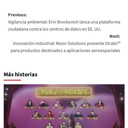
Post
Previous:
Vigilancia ambiental: Erin Brockovich lanza una plataforma
navigation
ciudadana contra los centros de datos en EE. UU.
Next:
Innovación industrial: Resin Solutions presenta Stratix™
para productos destinados a aplicaciones aeroespaciales
Más historias