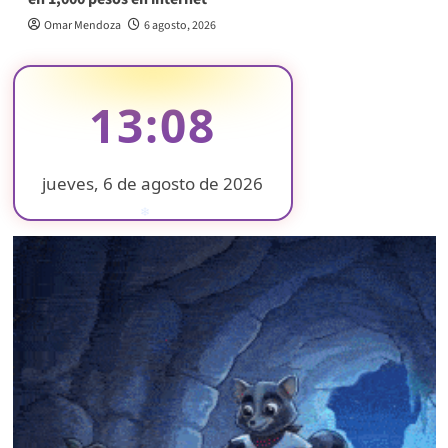
Omar Mendoza
6 agosto, 2026
13:08
jueves, 6 de agosto de 2026
❄
❄
❄
❄
❄
❄
❄
❄
❄
❄