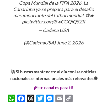
Copa Mundial de la FIFA 2026. La
Canarinha ya se prepara para el desafío
más importante del fútbol mundial. ⚽🔥
pic.twitter.com/BwCGQiQSZX
— Cadena USA
ᅠᅠᅠᅠᅠᅠᅠᅠᅠᅠᅠᅠᅠᅠᅠᅠᅠᅠᅠᅠᅠᅠ
(@CadenaUSA)
June 2, 2026
🚀 Si buscas mantenerte al día con las noticias
nacionales e internacionales más relevantes 🌐
¡Este canal es para ti!
WhatsApp
Facebook
Threads
Twitter
Messenger
Email
Copy
Link