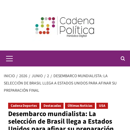
Saltar
al
contenido
Menú
principal
INICIO
2026
JUNIO
2
DESEMBARCO MUNDIALISTA: LA
SELECCIÓN DE BRASIL LLEGA A ESTADOS UNIDOS PARA AFINAR SU
PREPARACIÓN FINAL
Cadena Deportes
Destacadas
Últimas Noticias
USA
Desembarco mundialista: La
selección de Brasil llega a Estados
Unidos para afinar su preparación