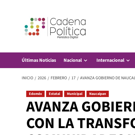
Saltar
al
contenido
Últimas Noticias
Nacional
Internacional
INICIO
2026
FEBRERO
17
AVANZA GOBIERNO DE NAUCALP
Edoméx
Estatal
Municipal
Naucalpan
AVANZA GOBIER
CON LA TRANSF