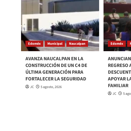
Edoméx
Municipal
Naucalpan
Edoméx
AVANZA NAUCALPAN EN LA
ANUNCIAN 
CONSTRUCCIÓN DE UN C4 DE
REGRESO A
ÚLTIMA GENERACIÓN PARA
DESCUENTO
FORTALECER LA SEGURIDAD
APOYAR L
FAMILIAR
JC
5 agosto, 2026
JC
5 ago