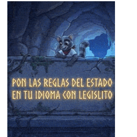
❄
❄
❄
❄
❄
❄
❄
❄
❄