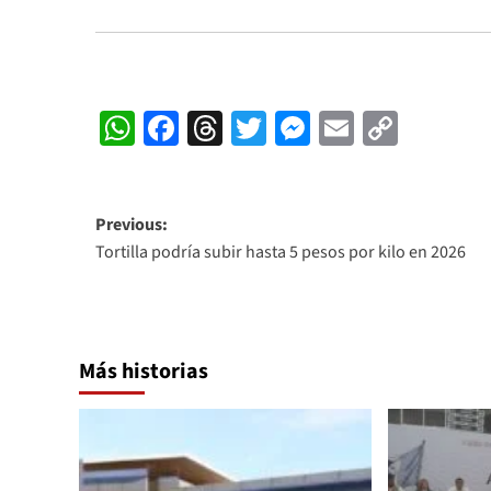
WhatsApp
Facebook
Threads
Twitter
Messenger
Email
Copy
Link
Post
Previous:
Tortilla podría subir hasta 5 pesos por kilo en 2026
navigation
Más historias