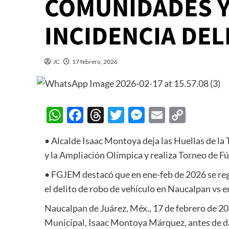
COMUNIDADES Y 
INCIDENCIA DEL
JC
17 febrero, 2026
WhatsApp
Facebook
Threads
Twitter
Messenger
Email
Copy
Link
• Alcalde Isaac Montoya deja las Huellas de l
y la Ampliación Olímpica y realiza Torneo de Fú
• FGJEM destacó que en ene-feb de 2026 se reg
el delito de robo de vehículo en Naucalpan vs 
Naucalpan de Juárez, Méx., 17 de febrero de 20
Municipal, Isaac Montoya Márquez, antes de dar