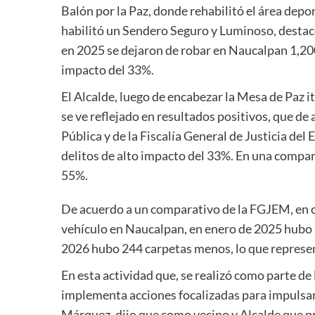
Balón por la Paz, donde rehabilitó el área depo
habilitó un Sendero Seguro y Luminoso, destacó 
en 2025 se dejaron de robar en Naucalpan 1,20
impacto del 33%.
El Alcalde, luego de encabezar la Mesa de Paz i
se ve reflejado en resultados positivos, que de
Pública y de la Fiscalía General de Justicia de
delitos de alto impacto del 33%. En una compar
55%.
De acuerdo a un comparativo de la FGJEM, en cu
vehículo en Naucalpan, en enero de 2025 hubo 
2026 hubo 244 carpetas menos, lo que represen
En esta actividad que, se realizó como parte de 
implementa acciones focalizadas para impulsar 
Márquez, dijo que como vecino y Alcalde que pr