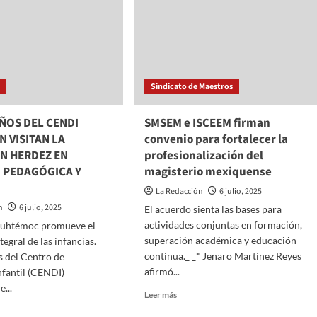
Sindicato de Maestros
IÑOS DEL CENDI
SMSEM e ISCEEM firman
 VISITAN LA
convenio para fortalecer la
N HERDEZ EN
profesionalización del
D PEDAGÓGICA Y
magisterio mexiquense
La Redacción
6 julio, 2025
n
6 julio, 2025
El acuerdo sienta las bases para
actividades conjuntas en formación,
auhtémoc promueve el
superación académica y educación
tegral de las infancias._
continua._ _* Jenaro Martínez Reyes
s del Centro de
afirmó...
nfantil (CENDI)
...
Read
Leer más
more