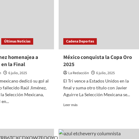
México
.
Últimas Noticias
Cadena Deportes
nez homenajea a
México conquista la Copa Oro
 en la Final
2025
n
6 julio, 2025
La Redacción
6 julio, 2025
 mexicano dedicó su gol al
El Tri vence a Estados Unidos en la
fallecido Raúl Jiménez,
final y suma otro título con Javier
 la Selección Mexicana,
Aguirre La Selección Mexicana se...
 en...
Read
Leer más
more
about
México
conquista
la
ez