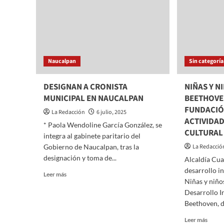
Naucalpan
Sin categoría
DESIGNAN A CRONISTA
NIÑAS Y N
MUNICIPAL EN NAUCALPAN
BEETHOVEN
FUNDACIÓ
La Redacción
6 julio, 2025
ACTIVIDA
* Paola Wendoline García González, se
CULTURAL
integra al gabinete paritario del
Gobierno de Naucalpan, tras la
La Redacció
designación y toma de...
Alcaldía Cu
desarrollo in
Read
Leer más
Niñas y niño
more
about
Desarrollo I
DESIGNAN
Beethoven, de
A
Read
Leer más
CRONISTA