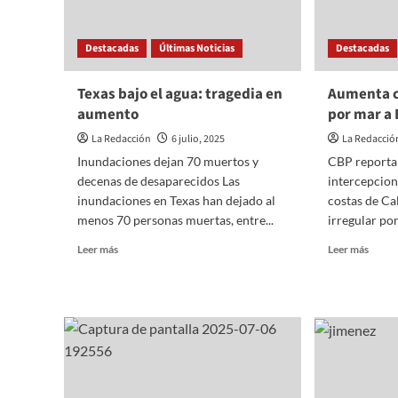
las
tapon
familias
de
Destacadas
Últimas Noticias
Destacadas
toluqueñas
alcant
Texas bajo el agua: tragedia en
Aumenta c
aumento
por mar a 
La Redacción
6 julio, 2025
La Redacció
Inundaciones dejan 70 muertos y
CBP reporta
decenas de desaparecidos Las
intercepcion
inundaciones en Texas han dejado al
costas de Ca
menos 70 personas muertas, entre...
irregular por 
Read
Read
Leer más
Leer más
more
more
about
about
Texas
Aume
bajo
cruce
el
de
agua:
migra
tragedia
por
en
mar