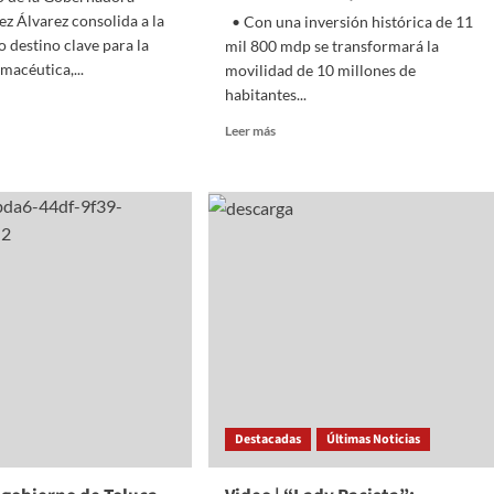
z Álvarez consolida a la
• Con una inversión histórica de 11
 destino clave para la
mil 800 mdp se transformará la
macéutica,...
movilidad de 10 millones de
habitantes...
Read
Leer más
more
o
about
Se
o
ampliará
Mexibús
r
en
co-
Neza
céutico
y
nal
Trolebús
Mexiquense
ntrar
llegará
a
Ixtapaluca
con
Destacadas
Últimas Noticias
Plan
Integral
sas
para