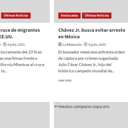
amientos
racistas
a
Últimas Noticias
Destacadas
Últimas Noticias
arillado
policía
en
CDMX
ruce de migrantes
Chávez Jr. busca evitar arresto
EE.UU.
en México
n
6 julio, 2025
La Redacción
6 julio, 2025
 incremento del 23 % en
El boxeador mexicano enfrenta orden
es marítimas frente a
de captura por crimen organizado
lifornia Mientras el cruce
Julio César Chávez Jr., hijo del
la...
histórico campeón mundial de...
Read
Leer más
more
about
nta
Chávez
Jr.
busca
ntes
evitar
arresto
en