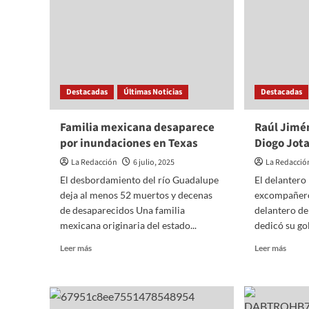
aumento
a
EE.UU
Destacadas
Últimas Noticias
Destacadas
Familia mexicana desaparece
Raúl Jimé
por inundaciones en Texas
Diogo Jota
La Redacción
6 julio, 2025
La Redacció
El desbordamiento del río Guadalupe
El delantero
deja al menos 52 muertos y decenas
excompañero 
de desaparecidos Una familia
delantero de
mexicana originaria del estado...
dedicó su gol
Read
Read
Leer más
Leer más
more
more
about
about
Familia
Raúl
mexicana
Jimén