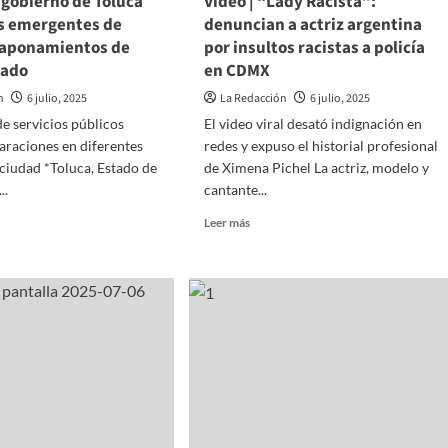
 gobierno de Toluca
Video | “Lady Racista”:
la
es emergentes de
denuncian a actriz argentina
Zona
taponamientos de
por insultos racistas a policía
Oriente
lado
en CDMX
del
EdoMéx
n
6 julio, 2025
La Redacción
6 julio, 2025
e servicios públicos
El video viral desató indignación en
araciones en diferentes
redes y expuso el historial profesional
 ciudad *Toluca, Estado de
de Ximena Pichel La actriz, modelo y
..
cantante...
Read
Leer más
more
about
de
Video
|
rno
“Lady
Racista”:
a
denuncian
tudes
a
entes
actriz
argentina
o
por
insultos