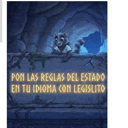
❄
❄
❄
❄
❄
❄
❄
❄