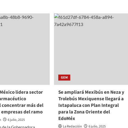
about
SMSEM
e
S
ISCEEM
firman
S
convenio
para
I
fortalecer
HOVEN
la
TAN
profesionalización
del
ACIÓN
magisterio
EZ
mexiquense
VIDAD
GEM
GÓGICA
URAL
México lidera sector
Se ampliará Mexibús en Neza y
armacéutico
Trolebús Mexiquense llegará a
l concentrar más del
Ixtapaluca con Plan Integral
s empresas del ramo
para la Zona Oriente del
EdoMéx
n
6 julio, 2025
La Redacción
6 julio, 2025
go de la Gobernadora