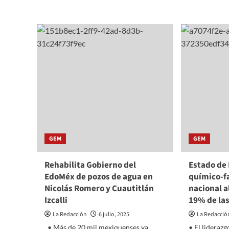
more
MUNICIPAL
about
EN
NIÑA
NAUCALPAN
Y
NIÑO
DEL
CEND
BEET
VISI
LA
FUND
HERD
EN
ACTI
GEM
GEM
PEDA
Y
CULT
Rehabilita Gobierno del
Estado de 
EdoMéx de pozos de agua en
químico-f
Nicolás Romero y Cuautitlán
nacional a
Izcalli
19% de la
La Redacción
6 julio, 2025
La Redacció
• Más de 20 mil mexiquenses ya
• El lideraz