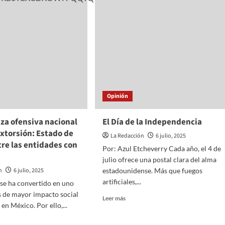
Copa
ajea
Oro
2025
Opinión
za ofensiva nacional
El Día de la Independencia
extorsión: Estado de
La Redacción
6 julio, 2025
re las entidades con
Por: Azul Etcheverry Cada año, el 4 de
julio ofrece una postal clara del alma
n
6 julio, 2025
estadounidense. Más que fuegos
artificiales,...
 se ha convertido en uno
os de mayor impacto social
Read
Leer más
en México. Por ello,...
more
about