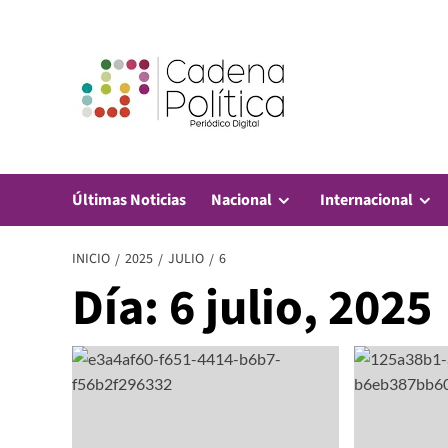
Saltar
al
contenido
Últimas Noticias
Nacional
Internacional
INICIO
2025
JULIO
6
Día:
6 julio, 2025