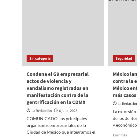
desaparece
homen
por
a
inundaciones
Diogo
en
Jota
Texas
en
la
Final
Sin categoría
Seguridad
Condena el G9 empresarial
México lan
actos de violencia y
contra la 
vandalismo registrados en
México ent
manifestación contra de la
más casos
gentrificación en la CDMX
La Redacció
La Redacción
6 julio, 2025
La extorsión
de los delit
COMUNICADO Los principales
y económico 
organismos empresariales de la
Ciudad de México que integramos el
Read
Leer más