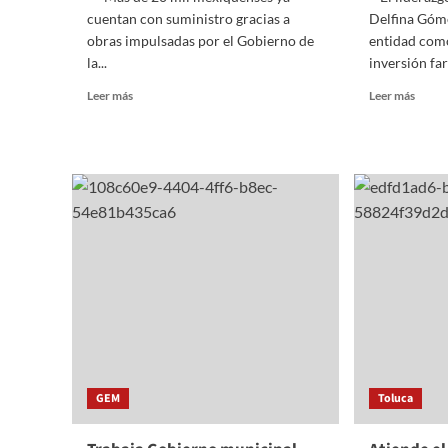
cuentan con suministro gracias a
Delfina Góme
obras impulsadas por el Gobierno de
entidad como
la...
inversión far
Read
Read
Leer más
Leer más
more
more
about
about
Rehabilita
Estad
Gobierno
de
del
Méxic
EdoMéx
lidera
de
secto
pozos
quími
de
farma
agua
nacio
en
al
Nicolás
conce
Romero
más
y
del
Cuautitlán
19%
Izcalli
de
GEM
Toluca
las
empre