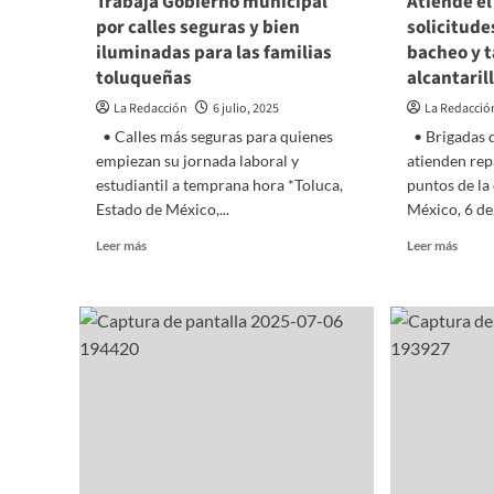
Trabaja Gobierno municipal
Atiende el
del
por calles seguras y bien
solicitud
ramo
iluminadas para las familias
bacheo y 
toluqueñas
alcantaril
La Redacción
6 julio, 2025
La Redacció
• Calles más seguras para quienes
• Brigadas d
empiezan su jornada laboral y
atienden rep
estudiantil a temprana hora *Toluca,
puntos de la
Estado de México,...
México, 6 de.
Read
Read
Leer más
Leer más
more
more
about
about
Trabaja
Atien
Gobierno
el
municipal
gobie
por
de
calles
Toluc
seguras
solici
y
emerg
bien
de
iluminadas
bache
para
y