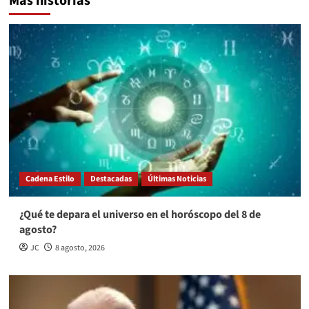
Más historias
Cadena Estilo
Destacadas
Últimas Noticias
¿Qué te depara el universo en el horóscopo del 8 de
agosto?
JC
8 agosto, 2026