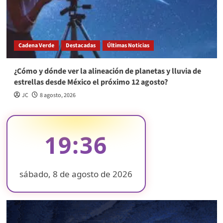
Cadena Verde
Destacadas
Últimas Noticias
¿Cómo y dónde ver la alineación de planetas y lluvia de
estrellas desde México el próximo 12 agosto?
JC
8 agosto, 2026
19:36
sábado, 8 de agosto de 2026
❄
❄
❄
❄
❄
❄
❄