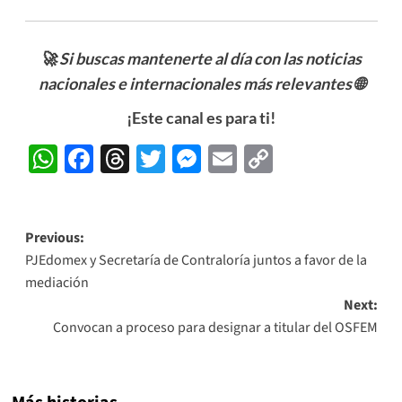
🚀 Si buscas mantenerte al día con las noticias
nacionales e internacionales más relevantes
🌐
¡Este canal es para ti!
WhatsApp
Facebook
Threads
Twitter
Messenger
Email
Copy
Link
Post
Previous:
PJEdomex y Secretaría de Contraloría juntos a favor de la
navigation
mediación
Next:
Convocan a proceso para designar a titular del OSFEM