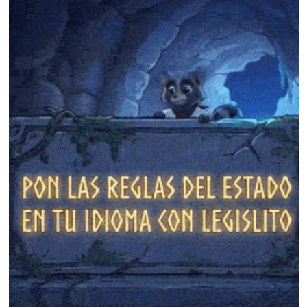
❄
❄
❄