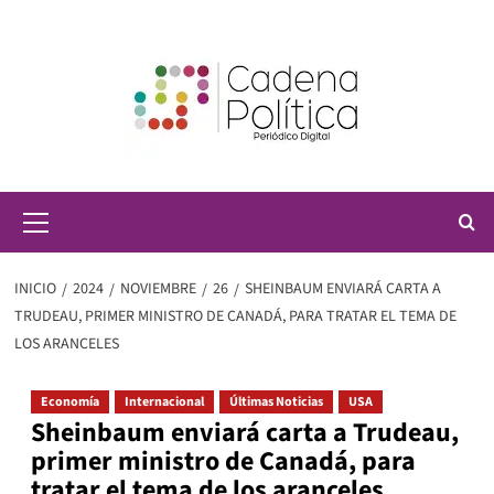
Saltar
al
contenido
Menú
principal
INICIO
2024
NOVIEMBRE
26
SHEINBAUM ENVIARÁ CARTA A
TRUDEAU, PRIMER MINISTRO DE CANADÁ, PARA TRATAR EL TEMA DE
LOS ARANCELES
Economía
Internacional
Últimas Noticias
USA
Sheinbaum enviará carta a Trudeau,
primer ministro de Canadá, para
tratar el tema de los aranceles