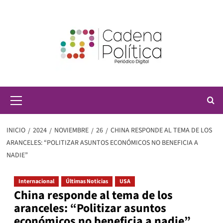
Saltar
al
contenido
Menú
principal
INICIO
2024
NOVIEMBRE
26
CHINA RESPONDE AL TEMA DE LOS
ARANCELES: “POLITIZAR ASUNTOS ECONÓMICOS NO BENEFICIA A
NADIE”
Internacional
Últimas Noticias
USA
China responde al tema de los
aranceles: “Politizar asuntos
económicos no beneficia a nadie”