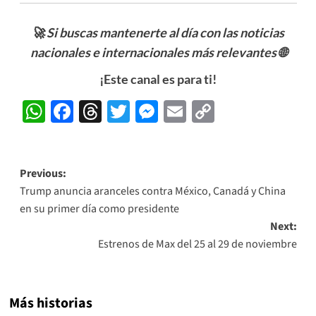
🚀 Si buscas mantenerte al día con las noticias
nacionales e internacionales más relevantes
🌐
¡Este canal es para ti!
WhatsApp
Facebook
Threads
Twitter
Messenger
Email
Copy
Link
Post
Previous:
Trump anuncia aranceles contra México, Canadá y China
navigation
en su primer día como presidente
Next:
Estrenos de Max del 25 al 29 de noviembre
Más historias