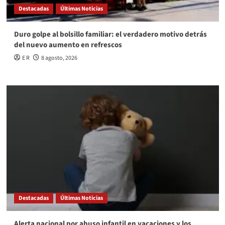
Destacadas
Últimas Noticias
Duro golpe al bolsillo familiar: el verdadero motivo detrás
del nuevo aumento en refrescos
E R
8 agosto, 2026
Destacadas
Últimas Noticias
Alerta nacional por abuso infantil en vacaciones y los