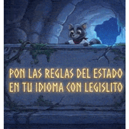
❄
❄
❄
❄
❄