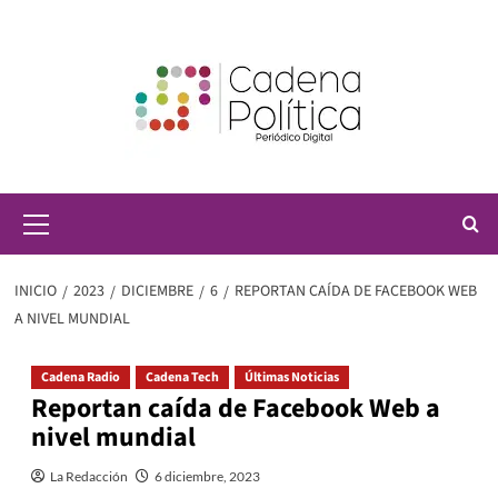
Saltar
al
contenido
Menú
principal
INICIO
2023
DICIEMBRE
6
REPORTAN CAÍDA DE FACEBOOK WEB
A NIVEL MUNDIAL
Cadena Radio
Cadena Tech
Últimas Noticias
Reportan caída de Facebook Web a
nivel mundial
La Redacción
6 diciembre, 2023