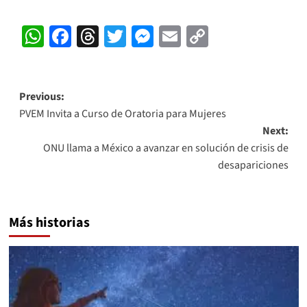
WhatsApp
Facebook
Threads
Twitter
Messenger
Email
Copy
Link
Post
Previous:
PVEM Invita a Curso de Oratoria para Mujeres
navigation
Next:
ONU llama a México a avanzar en solución de crisis de
desapariciones
Más historias