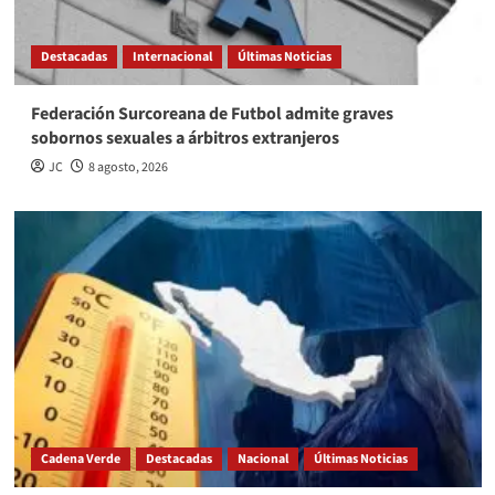
Destacadas
Internacional
Últimas Noticias
Federación Surcoreana de Futbol admite graves
sobornos sexuales a árbitros extranjeros
JC
8 agosto, 2026
Cadena Verde
Destacadas
Nacional
Últimas Noticias