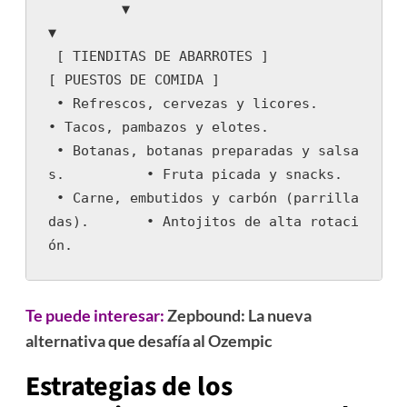
         ▼                                                 
▼

 [ TIENDITAS DE ABARROTES ]                       
[ PUESTOS DE COMIDA ]

 • Refrescos, cervezas y licores.                 
• Tacos, pambazos y elotes.

 • Botanas, botanas preparadas y salsa
s.          • Fruta picada y snacks.

 • Carne, embutidos y carbón (parrilla
das).       • Antojitos de alta rotaci
ón.
Te puede interesar:
Zepbound: La nueva
alternativa que desafía al Ozempic
Estrategias de los