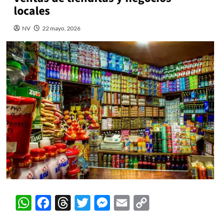
locales
NV
22 mayo, 2026
WhatsApp
Facebook
Threads
Twitter
Messenger
Email
Copy
Link