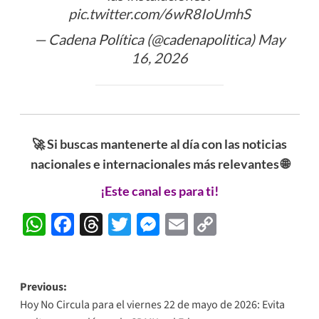
pic.twitter.com/6wR8IoUmhS
— Cadena Política (@cadenapolitica)
May
16, 2026
🚀 Si buscas mantenerte al día con las noticias
nacionales e internacionales más relevantes 🌐
¡Este canal es para ti!
WhatsApp
Facebook
Threads
Twitter
Messenger
Email
Copy
Link
Post
Previous:
Hoy No Circula para el viernes 22 de mayo de 2026: Evita
navigation