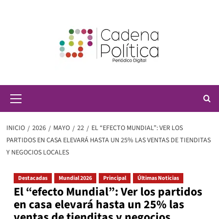
Saltar
al
contenido
Menú
principal
INICIO
2026
MAYO
22
EL “EFECTO MUNDIAL”: VER LOS
PARTIDOS EN CASA ELEVARÁ HASTA UN 25% LAS VENTAS DE TIENDITAS
Y NEGOCIOS LOCALES
Destacadas
Mundial 2026
Principal
Últimas Noticias
El “efecto Mundial”: Ver los partidos
en casa elevará hasta un 25% las
ventas de tienditas y negocios