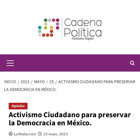
Saltar
al
contenido
Menú
principal
INICIO
2023
MAYO
25
ACTIVISMO CIUDADANO PARA PRESERVAR
LA DEMOCRACIA EN MÉXICO.
Opinión
Activismo Ciudadano para preservar
la Democracia en México.
La Redacción
25 mayo, 2023