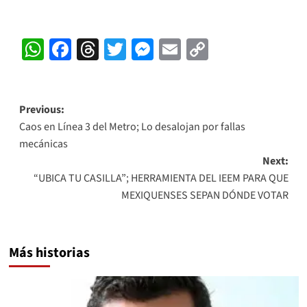
WhatsApp
Facebook
Threads
Twitter
Messenger
Email
Copy
Link
Post
Previous:
Caos en Línea 3 del Metro; Lo desalojan por fallas
navigation
mecánicas
Next:
“UBICA TU CASILLA”; HERRAMIENTA DEL IEEM PARA QUE
MEXIQUENSES SEPAN DÓNDE VOTAR
Más historias