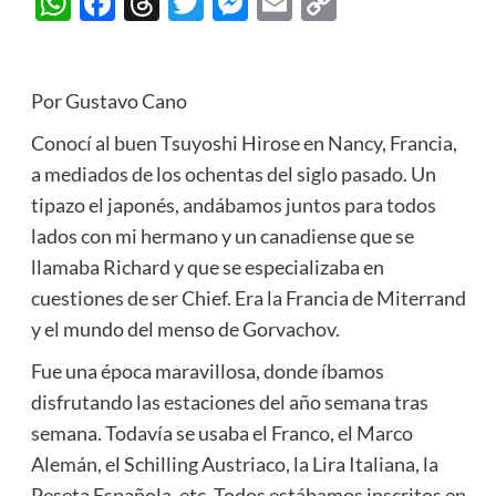
WhatsApp
Facebook
Threads
Twitter
Messenger
Email
Copy
Link
Por Gustavo Cano
Conocí al buen Tsuyoshi Hirose en Nancy, Francia,
a mediados de los ochentas del siglo pasado. Un
tipazo el japonés, andábamos juntos para todos
lados con mi hermano y un canadiense que se
llamaba Richard y que se especializaba en
cuestiones de ser Chief. Era la Francia de Miterrand
y el mundo del menso de Gorvachov.
Fue una época maravillosa, donde íbamos
disfrutando las estaciones del año semana tras
semana. Todavía se usaba el Franco, el Marco
Alemán, el Schilling Austriaco, la Lira Italiana, la
Peseta Española, etc. Todos estábamos inscritos en