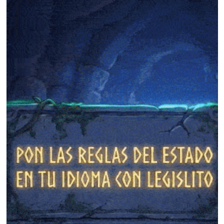
❄
❄
❄
❄
❄
❄