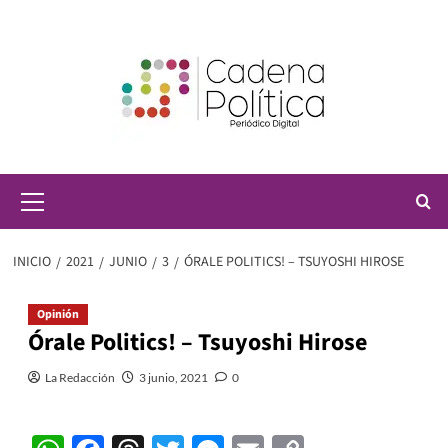
Saltar
al
contenido
Menú
principal
INICIO
2021
JUNIO
3
ÓRALE POLITICS! – TSUYOSHI HIROSE
Opinión
Órale Politics! – Tsuyoshi Hirose
La Redacción
3 junio, 2021
0