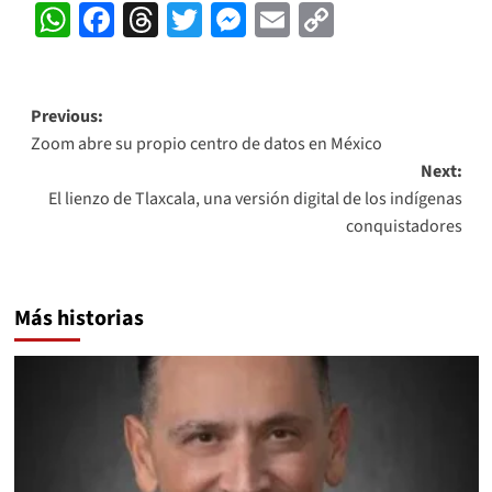
WhatsApp
Facebook
Threads
Twitter
Messenger
Email
Copy
Link
Post
Previous:
Zoom abre su propio centro de datos en México
navigation
Next:
El lienzo de Tlaxcala, una versión digital de los indígenas
conquistadores
Más historias