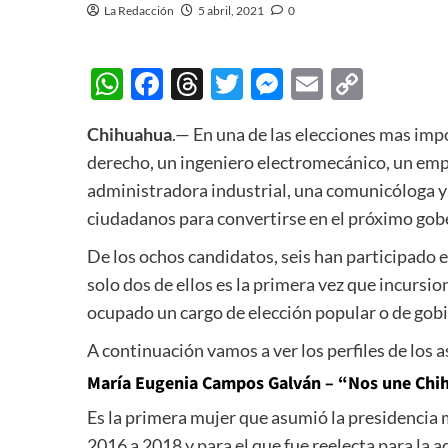
La Redacción
5 abril, 2021
0
WhatsApp
Facebook
Threads
Twitter
Messenger
Email
Copy
Link
Chihuahua
.— En una de las elecciones mas impo
derecho, un ingeniero electromecánico, un empr
administradora industrial, una comunicóloga y 
ciudadanos para convertirse en el próximo go
De los ochos candidatos, seis han participado e
solo dos de ellos es la primera vez que incur
ocupado un cargo de elección popular o de gob
A continuación vamos a ver los perfiles de los
María Eugenia Campos Galván – “Nos une Ch
Es la primera mujer que asumió la presidencia 
2016 a 2018 y para el que fue reelecta para la