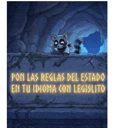
❄
❄
❄
❄
❄
❄
❄
❄