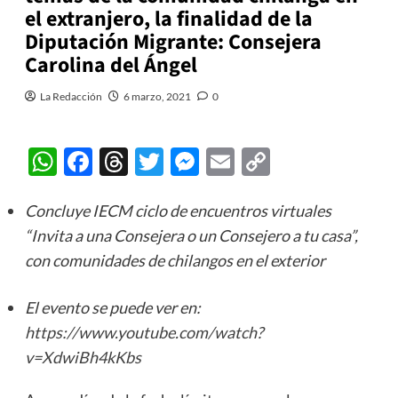
el extranjero, la finalidad de la
Diputación Migrante: Consejera
Carolina del Ángel
La Redacción
6 marzo, 2021
0
WhatsApp
Facebook
Threads
Twitter
Messenger
Email
Copy
Link
Concluye IECM ciclo de encuentros virtuales
“Invita a una Consejera o un Consejero a tu casa”,
con comunidades de chilangos en el exterior
El evento se puede ver en:
https://www.youtube.com/watch?
v=XdwiBh4kKbs