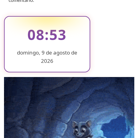
08:53
domingo, 9 de agosto de
2026
❄
❄
❄
❄
❄
❄
❄
❄
❄
❄