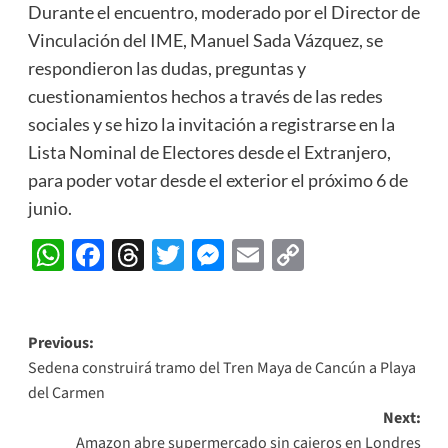
Durante el encuentro, moderado por el Director de
Vinculación del IME, Manuel Sada Vázquez, se
respondieron las dudas, preguntas y
cuestionamientos hechos a través de las redes
sociales y se hizo la invitación a registrarse en la
Lista Nominal de Electores desde el Extranjero,
para poder votar desde el exterior el próximo 6 de
junio.
WhatsApp
Facebook
Threads
Twitter
Messenger
Email
Copy
Link
Post
Previous:
Sedena construirá tramo del Tren Maya de Cancún a Playa
navigation
del Carmen
Next:
Amazon abre supermercado sin cajeros en Londres