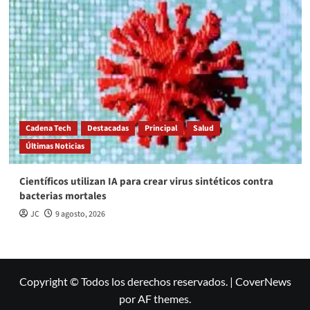
Cadena Tech
Destacadas
Principal
Salud
Últimas Noticias
Científicos utilizan IA para crear virus sintéticos contra
bacterias mortales
JC
9 agosto, 2026
Copyright © Todos los derechos reservados.
|
CoverNews
por AF themes.