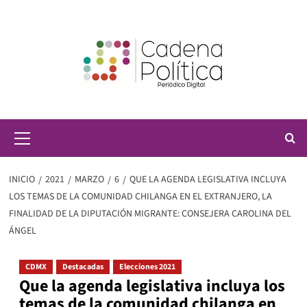
Saltar
al
contenido
Menú
principal
INICIO
2021
MARZO
6
QUE LA AGENDA LEGISLATIVA INCLUYA
LOS TEMAS DE LA COMUNIDAD CHILANGA EN EL EXTRANJERO, LA
FINALIDAD DE LA DIPUTACIÓN MIGRANTE: CONSEJERA CAROLINA DEL
ÁNGEL
CDMX
Destacadas
Elecciones 2021
Que la agenda legislativa incluya los
temas de la comunidad chilanga en