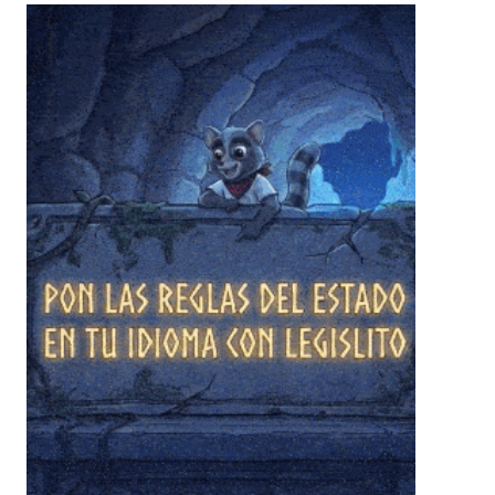
❄
❄
❄
❄
❄
❄
❄
❄