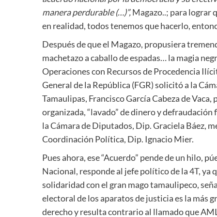
manera perdurable (…)”,
Magazo..; para lograr q
en realidad, todos tenemos que hacerlo, entonc
Después de que el Magazo, propusiera tremend
machetazo a caballo de espadas… la magia negr
Operaciones con Recursos de Procedencia Ilícita
General de la República (FGR) solicitó a la Cá
Tamaulipas, Francisco García Cabeza de Vaca, p
organizada, “lavado” de dinero y defraudación 
la Cámara de Diputados, Dip. Graciela Báez, med
Coordinación Política, Dip. Ignacio Mier.
Pues ahora, ese “Acuerdo” pende de un hilo, pú
Nacional, responde al jefe político de la 4T, ya
solidaridad con el gran mago tamaulipeco, seña
electoral de los aparatos de justicia es la más
derecho y resulta contrario al llamado que AML