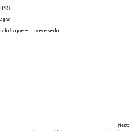
 PRI.
agos.
 todo lo que es, parece serlo…
Next: