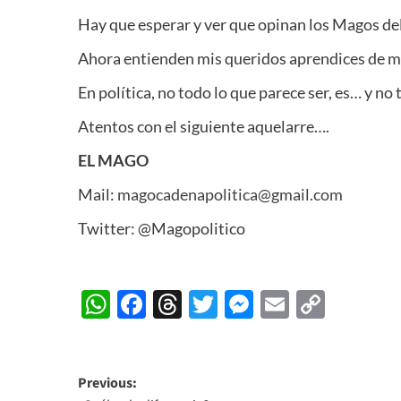
Hay que esperar y ver que opinan los Magos del
Ahora entienden mis queridos aprendices de m
En política, no todo lo que parece ser, es… y no
Atentos con el siguiente aquelarre….
EL MAGO
Mail:
magocadenapolitica@gmail.com
Twitter: @Magopolitico
WhatsApp
Facebook
Threads
Twitter
Messenger
Email
Copy
Link
Post
Previous: