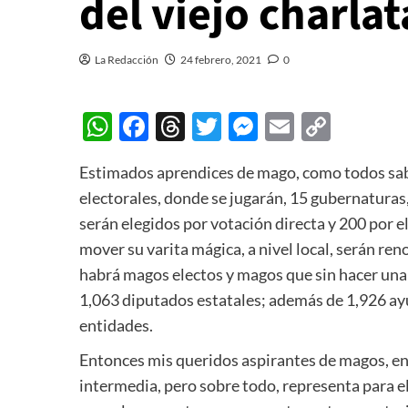
del viejo charla
La Redacción
24 febrero, 2021
0
WhatsApp
Facebook
Threads
Twitter
Messenger
Email
Copy
Link
Estimados aprendices de mago, como todos sab
electorales, donde se jugarán, 15 gubernaturas
serán elegidos por votación directa y 200 por el
mover su varita mágica, a nivel local, serán re
habrá magos electos y magos que sin hacer una s
1,063 diputados estatales; además de 1,926 ay
entidades.
Entonces mis queridos aspirantes de magos, e
intermedia, pero sobre todo, representa para e