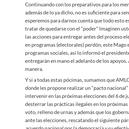
Continuando con los preparativos para los menj
además de lo ya dicho, no es suficiente para s
esperemos para darnos cuenta que todo esto es
tratar de quedarse con el “poder” Imaginen us
las acciones para entregar antes del proceso ele
en programas (electorales) perdón, este Mago e
programas sociales, así lo informó el presiden
entregarán en mano el adelanto de los apoyos. 
manera.
Y si a todas estas pócimas, sumamos que AMLO 
donde les propone realizar un “pacto nacional” 
intervenir en las próximas elecciones del 6 de 
desterrar las prácticas ilegales en los próxima
voto, relleno de urnas y además que los gober
ante las elecciones, rescatando el siguiente pá
acuerdo nacional por la democracia y su efecti