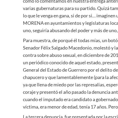
como lo comentamos en nuestra entrega anterio
varias gubernaturas para su partido. Quizá tamb
lo que le venga en gana, si de por si… imaginen
MORENA en ayuntamientos y legislaturas local
uno, seguiría abusando del poder y más de uno, 
Para muestra, de porqué él todas mías, un bot
Senador Félix Salgado Macedonio, molestó y la
contra sobre abuso sexual, en diciembre de 20
un periódico conocido de aquel estado, present
General del Estado de Guerrero por el delito d
chapucero y que lamentablemente (para la afect
ya que llena de miedo por las represalias, esper
coraje y presentó el año pasado la denuncia an
cuando el imputado era candidato a gobernador
víctima, era menor de edad, tenía 17 años. Pe
La tercera denuncia, fue presentada por la escr