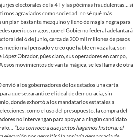
urjes electorales de la 4T y las pócimas fraudulentas… si
entirnos agraviados como sociedad, no sé qué más
 un plan bastante mezquino y lleno de magia negra para
tedes queridos magos, que el Gobierno federal adelantará
ctoral del 6 de junio, cerca de 200 mil millones de pesos
s medio mal pensado y creo que hable en voz alta, son
te López Obrador, púes claro, sus operadores en campo,
A esos movimientos de varita mágica, se les llama de otra
envió a los gobernadores de los estados una carta,
para que se garantice el ideal de democracia, sin
junio, donde exhortó a los mandatarios estatales a
s elecciones, como el uso del presupuesto, la compra del
nadores no intervengan para apoyar a ningún candidato
rrafo…
“Los convoco a que juntos hagamos historia; el
va ejecución nos permitirá la ansiada democracia de