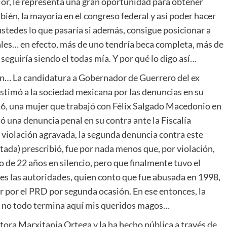
r, le representa una gran oportunidad para obtener
ién, la mayoría en el congreso federal y así poder hacer
 ustedes lo que pasaría si además, consigue posicionar a
es… en efecto, más de uno tendría beca completa, más de
seguiría siendo el todas mía. Y por qué lo digo así…
ón… La candidatura a Gobernador de Guerrero del ex
stimó a la sociedad mexicana por las denuncias en su
16, una mujer que trabajó con Félix Salgado Macedonio en
ó una denuncia penal en su contra ante la Fiscalía
e violación agravada, la segunda denuncia contra este
ada) prescribió, fue por nada menos que, por violación,
o de 22 años en silencio, pero que finalmente tuvo el
tes las autoridades, quien conto que fue abusada en 1998,
 por el PRD por segunda ocasión. En ese entonces, la
ro no todo termina aquí mis queridos magos…
itora Marxitania Ortega y la ha hecho pública a través de