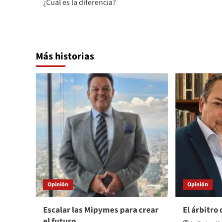
¿Cuál es la diferencia?
navigation
Más historias
Opinión
Opinión
Escalar las Mipymes para crear
El árbitro
el futuro