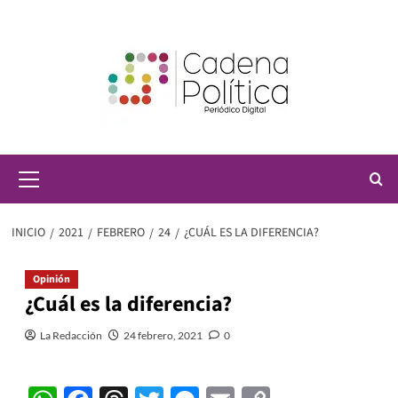
Saltar
al
contenido
Menú
principal
INICIO
2021
FEBRERO
24
¿CUÁL ES LA DIFERENCIA?
Opinión
¿Cuál es la diferencia?
La Redacción
24 febrero, 2021
0