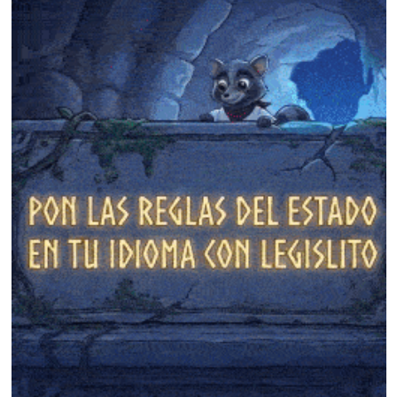
❄
❄
❄
❄
❄
❄