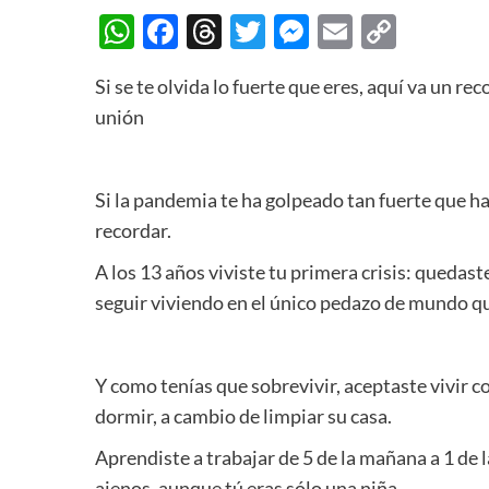
WhatsApp
Facebook
Threads
Twitter
Messenger
Email
Copy
Link
Si se te olvida lo fuerte que eres, aquí va un re
unión
Si la pandemia te ha golpeado tan fuerte que has
recordar.
A los 13 años viviste tu primera crisis: quedast
seguir viviendo en el único pedazo de mundo qu
Y como tenías que sobrevivir, aceptaste vivir c
dormir, a cambio de limpiar su casa.
Aprendiste a trabajar de 5 de la mañana a 1 de 
ajenos, aunque tú eras sólo una niña.