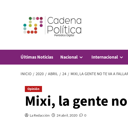
Saltar
al
contenido
Últimas Noticias
Nacional
Internacional
INICIO
2020
ABRIL
24
MIXI, LA GENTE NO TE VA A FALLA
Opinión
Mixi, la gente no 
La Redacción
24 abril, 2020
0