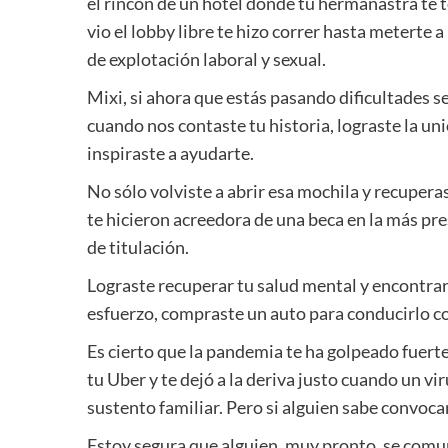
el rincón de un hotel donde tu hermanastra te 
vio el lobby libre te hizo correr hasta meterte a
de explotación laboral y sexual.
Mixi, si ahora que estás pasando dificultades se
cuando nos contaste tu historia, lograste la un
inspiraste a ayudarte.
No sólo volviste a abrir esa mochila y recupera
te hicieron acreedora de una beca en la más pre
de titulación.
Lograste recuperar tu salud mental y encontrar
esfuerzo, compraste un auto para conducirlo co
Es cierto que la pandemia te ha golpeado fuerte
tu Uber y te dejó a la deriva justo cuando un vir
sustento familiar. Pero si alguien sabe convoca
Estoy segura que alguien, muy pronto, se comu