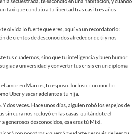
tenía secuestrada, te escondió en una habitación, y cuando
 un taxi que condujo a tu libertad tras casi tres años
 te olvida lo fuerte que eres, aquí va un recordatorio:
ión de cientos de desconocidos alrededor de ti y nos
ste tus cuadernos, sino que tu inteligencia y buen humor
stigiada universidad y convertir tus crisis en un diploma
 el amor en Marcos, tu esposo. Incluso, con mucho
mo Uber y sacar adelante a tu hija.
. Y dos veces. Hace unos días, alguien robó los espejos de
us sin cura nos recluyó en las casas, quitándote el
r a generosos desconocidos, esa eres tú Mixi.
nicará con nosotros y querrá ayudarte después de leer tu