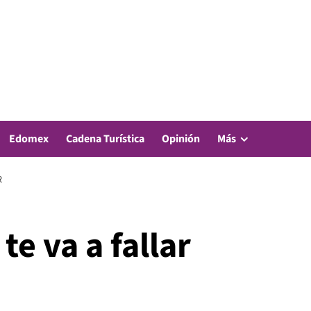
Edomex
Cadena Turística
Opinión
Más
R
te va a fallar