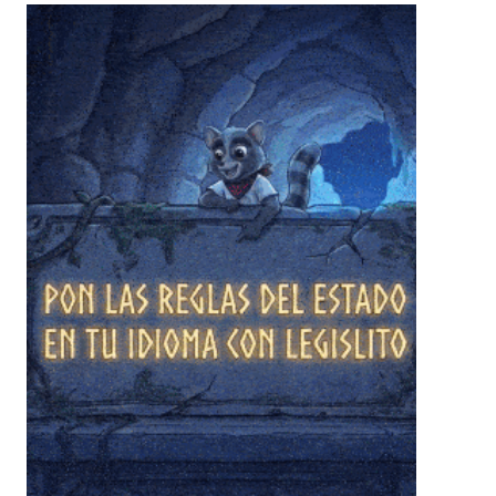
❄
❄
❄
❄
❄
❄
❄
❄
❄