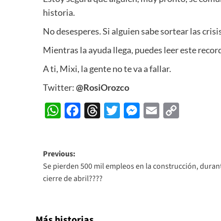
historia.
No desesperes. Si alguien sabe sortear las crisis
Mientras la ayuda llega, puedes leer este record
A ti, Mixi, la gente no te va a fallar.
Twitter:
@RosiOrozco
WhatsApp
Facebook
Threads
Twitter
Messenger
Email
Copy
Link
Post
Previous:
Se pierden 500 mil empleos en la construcción, durant
navigation
cierre de abril????
Más historias