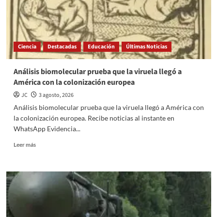
Ciencia
Destacadas
Educación
Últimas Noticias
Análisis biomolecular prueba que la viruela llegó a
América con la colonización europea
JC
3 agosto, 2026
Análisis biomolecular prueba que la viruela llegó a América con
la colonización europea. Recibe noticias al instante en
WhatsApp Evidencia...
Read
Leer más
more
about
Análisis
biomolecular
prueba
que
la
viruela