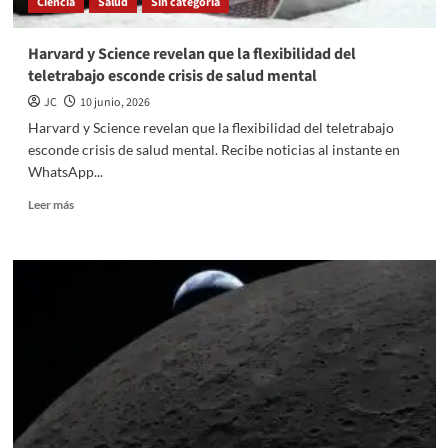
Ciencia
Salud
Sin categoría
roja
o
naranja?
Harvard y Science revelan que la flexibilidad del
teletrabajo esconde crisis de salud mental
JC
10 junio, 2026
Harvard y Science revelan que la flexibilidad del teletrabajo
esconde crisis de salud mental. Recibe noticias al instante en
WhatsApp...
Read
Leer más
more
about
Harvard
y
Science
revelan
que
la
flexibilidad
del
teletrabajo
esconde