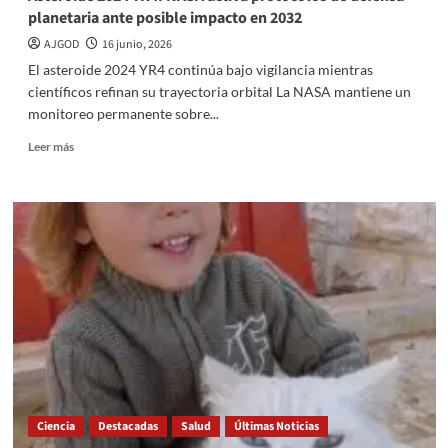
planetaria ante posible impacto en 2032
AJGOD
16 junio, 2026
El asteroide 2024 YR4 continúa bajo vigilancia mientras
científicos refinan su trayectoria orbital La NASA mantiene un
monitoreo permanente sobre...
Read
Leer más
more
about
Asteroide
2024
YR4:
NASA
activa
protocolos
de
defensa
planetaria
ante
posible
impacto
Ciencia
Destacadas
Salud
Últimas Noticias
en
2032