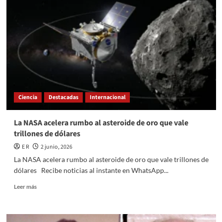
por
fuerte
tormenta
geomagnética
nivel
G3
que
golpeará
a
la
Ciencia
Destacadas
Internacional
Tierra
este
4
La NASA acelera rumbo al asteroide de oro que vale
de
trillones de dólares
junio;
¿cómo
E R
2 junio, 2026
afectará
La NASA acelera rumbo al asteroide de oro que vale trillones de
y
dólares Recibe noticias al instante en WhatsApp...
dónde
ver
Read
Leer más
las
more
auroras
about
boreales?
La