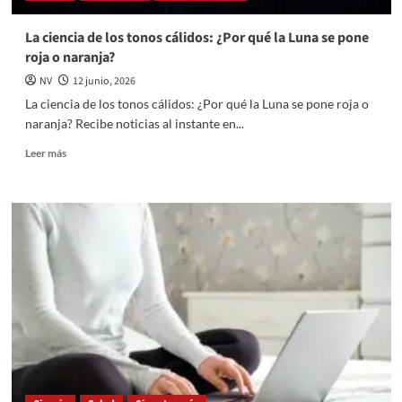
y
raro
La ciencia de los tonos cálidos: ¿Por qué la Luna se pone
en
roja o naranja?
humanos
NV
12 junio, 2026
La ciencia de los tonos cálidos: ¿Por qué la Luna se pone roja o
naranja? Recibe noticias al instante en...
Read
Leer más
more
about
La
ciencia
de
los
tonos
cálidos:
¿Por
qué
la
Luna
se
pone