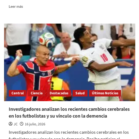
Read
Leer más
more
about
Alzheimer
y
taupatías:
¿Cómo
la
proteína
SORLA
podría
reducir
el
daño
cerebral
Central
Ciencia
Destacadas
Salud
Últimas Noticias
según
nueva
investigación?
Investigadores analizan los recientes cambios cerebrales
en los futbolistas y su vínculo con la demencia
JC
16 julio, 2026
Investigadores analizan los recientes cambios cerebrales en los
futbolistas y su vínculo con la demencia. Recibe noticias al