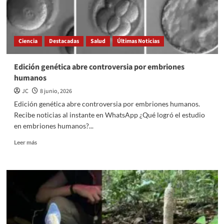
transmitidas
por
insectos
Ciencia
Destacadas
Salud
Últimas Noticias
Edición genética abre controversia por embriones
humanos
JC
8 junio, 2026
Edición genética abre controversia por embriones humanos.
Recibe noticias al instante en WhatsApp ¿Qué logró el estudio
en embriones humanos?...
Read
Leer más
more
about
Edición
genética
abre
controversia
por
embriones