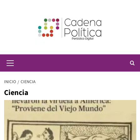
Saltar
al
contenido
Menú
principal
INICIO
CIENCIA
Ciencia