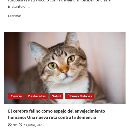
instante en...
Read
Leer más
more
about
Investigadores
analizan
los
recientes
cambios
cerebrales
en
los
futbolistas
y
su
vínculo
Ciencia
Destacadas
Salud
Últimas Noticias
con
la
demencia
El cerebro felino como espejo del envejecimiento
humano: Una nueva ruta contra la demencia
NV
23 junio, 2026