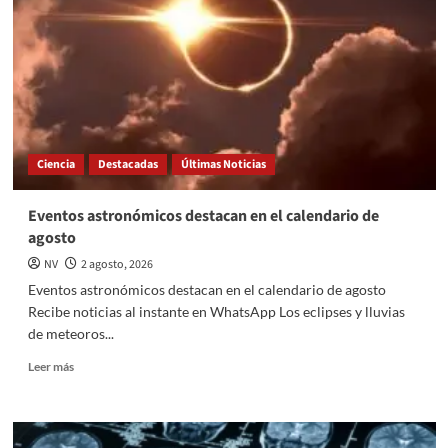
asteroides
con
explosiones
nucleares,
¿cómo
funciona?
Ciencia
Destacadas
Últimas Noticias
Eventos astronómicos destacan en el calendario de
agosto
NV
2 agosto, 2026
Eventos astronómicos destacan en el calendario de agosto
Recibe noticias al instante en WhatsApp Los eclipses y lluvias
de meteoros...
Read
Leer más
more
about
Eventos
astronómicos