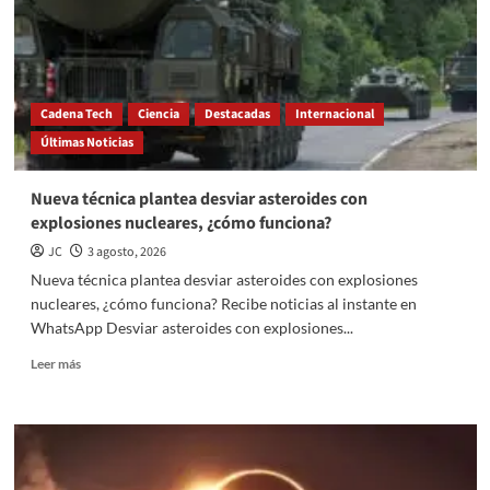
llegó
a
América
con
la
Cadena Tech
Ciencia
Destacadas
Internacional
colonización
Últimas Noticias
europea
Nueva técnica plantea desviar asteroides con
explosiones nucleares, ¿cómo funciona?
JC
3 agosto, 2026
Nueva técnica plantea desviar asteroides con explosiones
nucleares, ¿cómo funciona? Recibe noticias al instante en
WhatsApp Desviar asteroides con explosiones...
Read
Leer más
more
about
Nueva
técnica
plantea
desviar