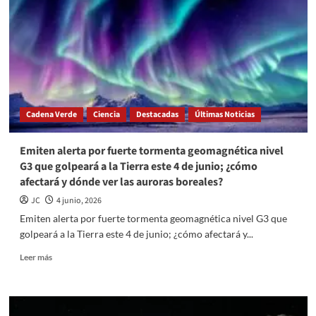
espacio:
Prada
y
Axiom
Space
diseñan
la
prenda
Cadena Verde
Ciencia
Destacadas
Últimas Noticias
interior
inteligente
para
Emiten alerta por fuerte tormenta geomagnética nivel
los
G3 que golpeará a la Tierra este 4 de junio; ¿cómo
trajes
afectará y dónde ver las auroras boreales?
lunares
JC
4 junio, 2026
Emiten alerta por fuerte tormenta geomagnética nivel G3 que
golpeará a la Tierra este 4 de junio; ¿cómo afectará y...
Read
Leer más
more
about
Emiten
alerta