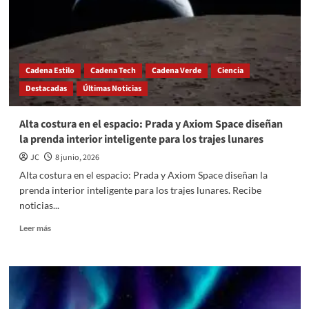
misterio
de
las
torres
de
Cadena Estilo
Cadena Tech
Cadena Verde
Ciencia
barro
Destacadas
Últimas Noticias
en
el
Amazonas
Alta costura en el espacio: Prada y Axiom Space diseñan
la prenda interior inteligente para los trajes lunares
JC
8 junio, 2026
Alta costura en el espacio: Prada y Axiom Space diseñan la
prenda interior inteligente para los trajes lunares. Recibe
noticias...
Read
Leer más
more
about
Alta
costura
en
el