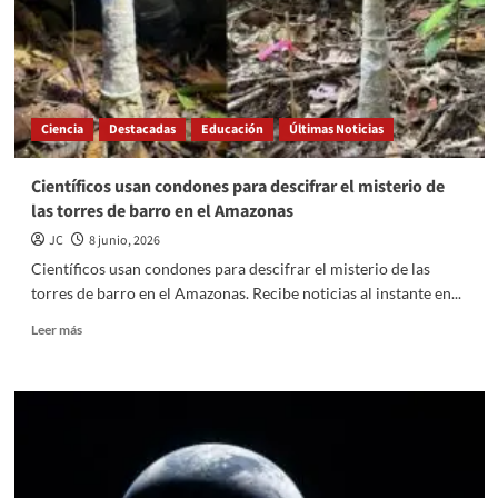
humanos
Ciencia
Destacadas
Educación
Últimas Noticias
Científicos usan condones para descifrar el misterio de
las torres de barro en el Amazonas
JC
8 junio, 2026
Científicos usan condones para descifrar el misterio de las
torres de barro en el Amazonas. Recibe noticias al instante en...
Read
Leer más
more
about
Científicos
usan
condones
para
descifrar
el