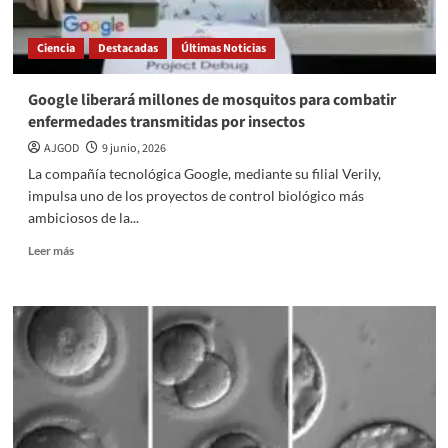
preparar
el
Ciencia
Destacadas
Últimas Noticias
regreso
de
los
Google liberará millones de mosquitos para combatir
astronautas
enfermedades transmitidas por insectos
AJGOD
9 junio, 2026
La compañía tecnológica Google, mediante su filial Verily,
impulsa uno de los proyectos de control biológico más
ambiciosos de la...
Read
Leer más
more
about
Google
liberará
millones
de
mosquitos
para
combatir
enfermedades