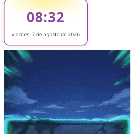
genética
resuelve
08:32
un
crimen
de
1993
viernes, 7 de agosto de 2026
en
❄
❄
❄
Illinois
❄
tras
❄
más
de
❄
30
años
❄
❄
❄
❄