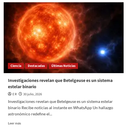
Investigadores
descubren
una
proteína
natural
que
protege
el
cerebro
contra
el
Alzheimer
Ciencia
Destacadas
Últimas Noticias
Investigaciones revelan que Betelgeuse es un sistema
estelar binario
E R
30 julio, 2026
Investigaciones revelan que Betelgeuse es un sistema estelar
binario Recibe noticias al instante en WhatsApp Un hallazgo
astronómico redefine el...
Read
Leer más