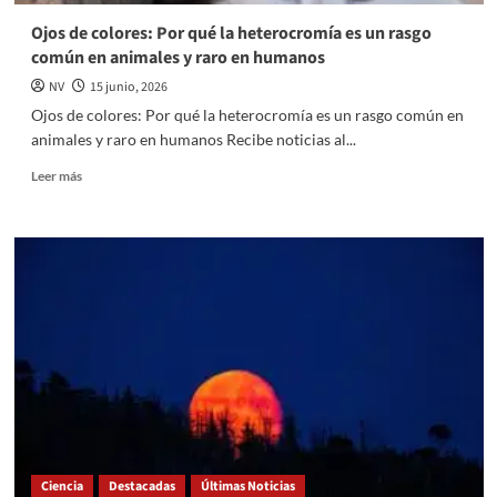
Ojos de colores: Por qué la heterocromía es un rasgo
común en animales y raro en humanos
NV
15 junio, 2026
Ojos de colores: Por qué la heterocromía es un rasgo común en
animales y raro en humanos Recibe noticias al...
Read
Leer más
more
about
Ojos
de
colores:
Por
qué
la
heterocromía
es
un
rasgo
común
en
Ciencia
Destacadas
Últimas Noticias
animales