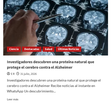
destacan
en
el
calendario
de
agosto
Ciencia
Destacadas
Salud
Últimas Noticias
Investigadores descubren una proteína natural que
protege el cerebro contra el Alzheimer
E R
31 julio, 2026
Investigadores descubren una proteína natural que protege el
cerebro contra el Alzheimer Recibe noticias al instante en
WhatsApp Un descubrimiento...
Read
Leer más
more
about