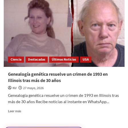
NASA
acelera
rumbo
al
asteroide
de
oro
que
vale
trillones
de
Ciencia
Destacadas
Últimas Noticias
USA
dólares
Genealogía genética resuelve un crimen de 1993 en
Illinois tras más de 30 años
NV
27 mayo, 2026
Genealogía genética resuelve un crimen de 1993 en Illinois tras
más de 30 años Recibe noticias al instante en WhatsApp...
Read
Leer más
more
about
Genealogía