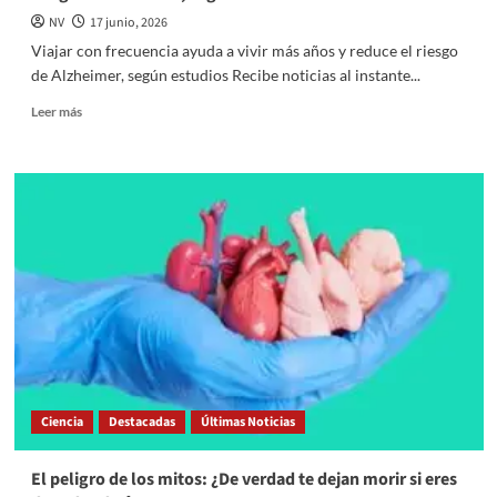
NV
17 junio, 2026
Viajar con frecuencia ayuda a vivir más años y reduce el riesgo
de Alzheimer, según estudios Recibe noticias al instante...
Read
Leer más
more
about
Viajar
con
frecuencia
ayuda
a
vivir
más
años
y
reduce
el
riesgo
Ciencia
Destacadas
Últimas Noticias
de
Alzheimer,
según
El peligro de los mitos: ¿De verdad te dejan morir si eres
estudios