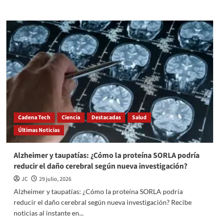
more
about
Investigaciones
revelan
que
Betelgeuse
es
un
sistema
estelar
binario
Cadena Tech
Ciencia
Destacadas
Salud
Últimas Noticias
Alzheimer y taupatías: ¿Cómo la proteína SORLA podría
reducir el daño cerebral según nueva investigación?
JC
29 julio, 2026
Alzheimer y taupatías: ¿Cómo la proteína SORLA podría
reducir el daño cerebral según nueva investigación? Recibe
noticias al instante en...