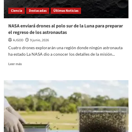
crisis
de
Ciencia
Destacadas
Últimas Noticias
salud
mental
NASA enviará drones al polo sur de la Luna para preparar
el regreso de los astronautas
AJGOD
9 junio, 2026
Cuatro drones explorarán una región donde ningún astronauta
ha estado La NASA dio a conocer los detalles de la misión...
Read
Leer más
more
about
NASA
enviará
drones
al
polo
sur
de
la
Luna
para