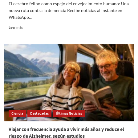
El cerebro felino como espejo del envejecimiento humano: Una
nueva ruta contra la demencia Recibe noticias al instante en
WhatsApp...
Read
Leer más
more
about
El
cerebro
felino
como
espejo
del
envejecimiento
humano:
Una
nueva
ruta
contra
Ciencia
Destacadas
Últimas Noticias
la
demencia
Viajar con frecuencia ayuda a vivir más años y reduce el
riesgo de Alzheimer, según estudios