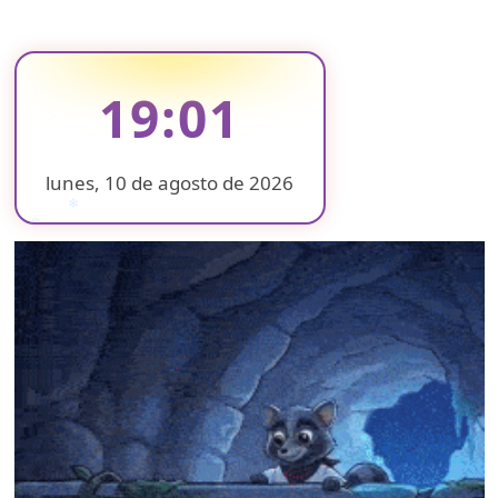
19:01
lunes, 10 de agosto de 2026
❄
❄
❄
❄
❄
❄
❄
❄
❄
❄