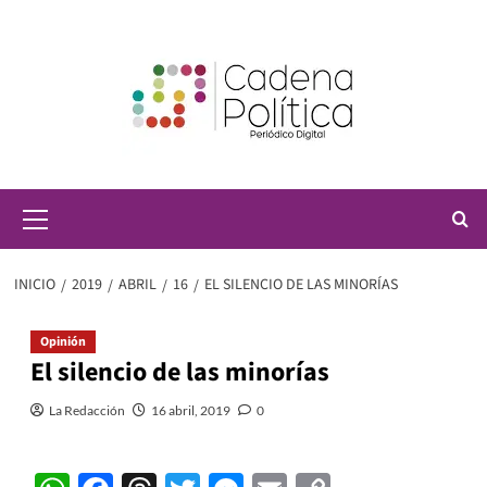
Saltar
al
contenido
Menú
principal
INICIO
2019
ABRIL
16
EL SILENCIO DE LAS MINORÍAS
Opinión
El silencio de las minorías
La Redacción
16 abril, 2019
0