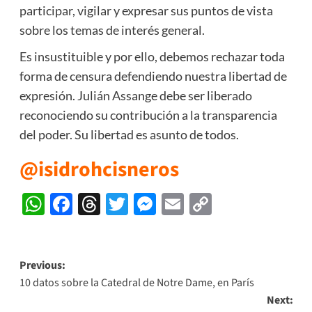
participar, vigilar y expresar sus puntos de vista
sobre los temas de interés general.
Es insustituible y por ello, debemos rechazar toda
forma de censura defendiendo nuestra libertad de
expresión. Julián Assange debe ser liberado
reconociendo su contribución a la transparencia
del poder. Su libertad es asunto de todos.
@isidrohcisneros
WhatsApp
Facebook
Threads
Twitter
Messenger
Email
Copy
Link
Post
Previous:
10 datos sobre la Catedral de Notre Dame, en París
navigation
Next: