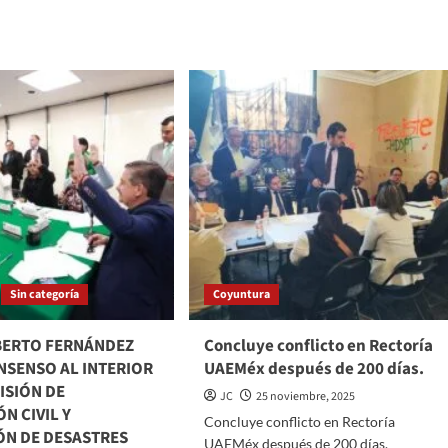
FUTURO
DE
LA
CO
CIUDAD
ERA
DE
MÉXICO
PROMISO
EBRANTABLE
CHO
Sin categoría
Coyuntura
O
ICO,
BERTO FERNÁNDEZ
Concluye conflicto en Rectoría
ICTO
NSENSO AL INTERIOR
UAEMéx después de 200 días.
GO
ISIÓN DE
JC
25 noviembre, 2025
N CIVIL Y
CHO
Concluye conflicto en Rectoría
RNACIONAL
ÓN DE DESASTRES
UAEMéx después de 200 días.