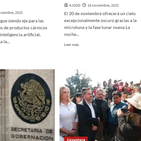
AJGOD
18 noviembre, 2025
oviembre, 2025
El 20 de noviembre ofrecerá un cielo
excepcionalmente oscuro gracias a la
sigue siendo eje para las
microluna y la fase lunar nueva La
s de productos cárnicos
noche...
nteligencia artificial,
 la...
Read
Leer más
more
about
La
noche
STRIA
más
ICA
oscura
CANA,
de
noviembre:
fecha,
causas
y
IENTES
fenómenos
en
SAS,
México
R
Coyuntura