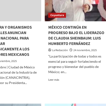
ECCIÓN
ENCIÓN
Coyuntura
STRES
RA Y ORGANISMOS
MÉXICO CONTINÚA EN
ALES ANUNCIAN
PROGRESO BAJO EL LIDERAZGO
OBAR
E
 NACIONAL PARA
DE CLAUDIA SHEINBAUM: LUIS
ÁMENES
ZAR
HUMBERTO FERNÁNDEZ
ICAMENTE A LOS
La Redacción
24 noviembre, 2025
RES MEXICANOS
“La participación de todas y todos es
viembre, 2025
esencial para seguir fortaleciendo el
progreso y bienestar del pueblo de
mbre | Ciudad de México
México; en...
cional de la Industria de
ción (CANACINTRA),
Read
Leer más
or su Presidenta...
more
about
MÉXICO
CONTINÚA
EN
CINTRA
PROGRESO