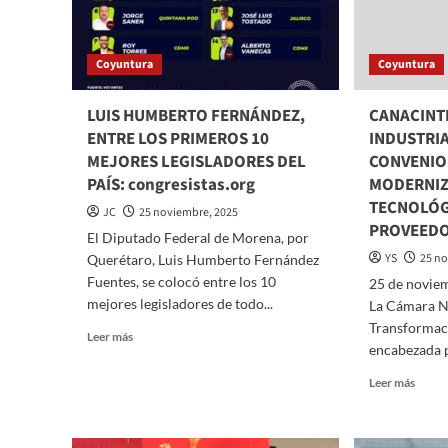
PROT
EL
CIVIL
TEATRO
Y
A
PREV
Coyuntura
Coyuntura
LAS
DE
JUVENTUDES
DESA
CON
LUIS HUMBERTO FERNÁNDEZ,
CANACINT
PARA
FUNCIÓN
ENTRE LOS PRIMEROS 10
INDUSTRI
APR
DE
NUEV
MEJORES LEGISLADORES DEL
CONVENIO
“VIVIR
DICT
PAÍS: congresistas.org
LA
MODERNI
VIDA
TECNOLÓG
JC
25 noviembre, 2025
EL
PROVEEDO
El Diputado Federal de Morena, por
MUSICAL”
ACCESIBLE
YS
25 no
Querétaro, Luis Humberto Fernández
EN
Fuentes, se colocó entre los 10
25 de novie
APOYO
mejores legisladores de todo...
La Cámara Na
A
Transforma
NIÑAS,
Read
Leer más
encabezada p
NIÑOS
more
Y
about
Read
Leer más
ADOLESCENTES
LUIS
more
VÍCTIMAS
HUMBERTO
about
DE
FERNÁNDEZ,
CANA
VIOLENCIA
ENTRE