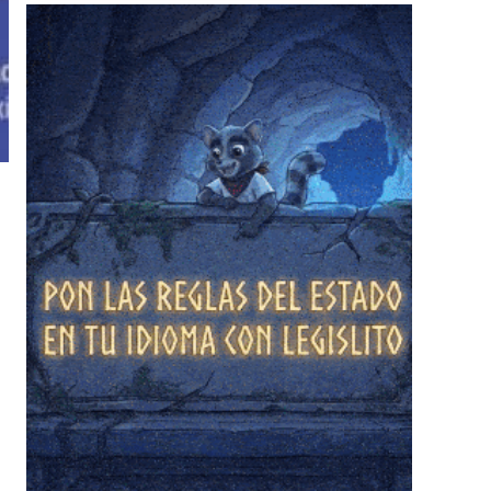
❄
❄
❄
❄
❄
❄
❄