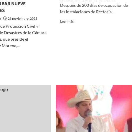
OBAR NUEVE
Después de 200 días de ocupación de
ES
las instalaciones de Rectoría...
n
26 noviembre, 2025
Read
Leer más
de Protección Civil y
more
about
de Desastres de la Cámara
Concluye
, que preside el
conflicto
e Morena,...
en
Rectoría
UAEMéx
después
de
200
BERTO
días.
ÁNDEZ
RA
ENSO
RIOR
SIÓN