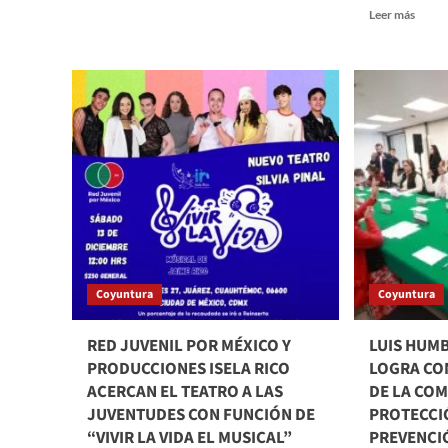
Raúl
Read
Leer más
Rocha
more
Cantú
about
niega
MÉXI
nexos
REIT
con
ANTE
empresa
LA
de
OEA
seguridad
SU
vinculada
COM
a
INQU
red
CON
de
EL
huachicol
DERE
fiscal
DE
Coyuntura
Coyuntura
ASIL
POLÍT
EN
RED JUVENIL POR MÉXICO Y
LUIS HUM
ESTR
PRODUCCIONES ISELA RICO
LOGRA CO
APE
ACERCAN EL TEATRO A LAS
DE LA COM
AL
JUVENTUDES CON FUNCIÓN DE
PROTECCIÓ
DERE
INTE
“VIVIR LA VIDA EL MUSICAL”
PREVENCI