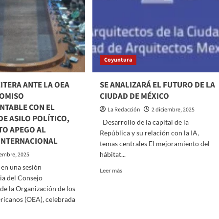
Coyuntura
ITERA ANTE LA OEA
SE ANALIZARÁ EL FUTURO DE LA
ROMISO
CIUDAD DE MÉXICO
NTABLE CON EL
La Redacción
2 diciembre, 2025
E ASILO POLÍTICO,
Desarrollo de la capital de la
TO APEGO AL
República y su relación con la IA,
INTERNACIONAL
temas centrales El mejoramiento del
hábitat...
iembre, 2025
 en una sesión
Read
Leer más
ia del Consejo
more
about
e la Organización de los
SE
ricanos (OEA), celebrada
ANALIZARÁ
EL