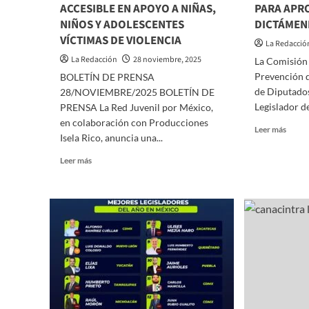
ACCESIBLE EN APOYO A NIÑAS,
PARA APR
NIÑOS Y ADOLESCENTES
DICTÁMEN
VÍCTIMAS DE VIOLENCIA
La Redacció
La Redacción
28 noviembre, 2025
La Comisión 
Prevención 
BOLETÍN DE PRENSA
de Diputados
28/NOVIEMBRE/2025 BOLETÍN DE
Legislador d
PRENSA La Red Juvenil por México,
en colaboración con Producciones
Read
Leer más
Isela Rico, anuncia una...
more
about
Read
Leer más
LUIS
more
HUM
about
FERN
RED
LOG
JUVENIL
CONS
POR
AL
MÉXICO
INTE
Y
DE
PRODUCCIONES
LA
ISELA
COMI
RICO
DE
ACERCAN