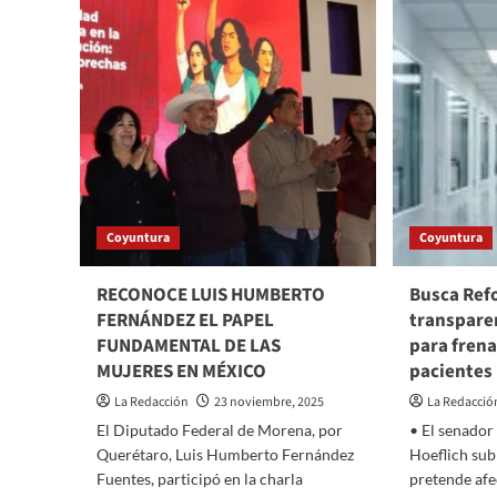
Y
LOS
ORGA
PRIMEROS
INDU
10
ANUN
MEJORES
CONV
LEGISLADORES
NACI
DEL
PARA
PAÍS:
MODE
congresistas.org
TECN
A
LOS
Coyuntura
Coyuntura
PROV
MEXI
RECONOCE LUIS HUMBERTO
Busca Refo
FERNÁNDEZ EL PAPEL
transpare
FUNDAMENTAL DE LAS
para frena
MUJERES EN MÉXICO
pacientes
La Redacción
23 noviembre, 2025
La Redacció
El Diputado Federal de Morena, por
• El senado
Querétaro, Luis Humberto Fernández
Hoeflich sub
Fuentes, participó en la charla
pretende afe