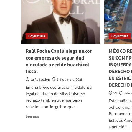
Coyuntura
Coyuntura
Raúl Rocha Cantú niega nexos
MÉXICO RE
con empresa de seguridad
SU COMP
vinculada a red de huachicol
INQUEBRA
fiscal
DERECHO D
EN ESTRIC
La Redacción
6 diciembre, 2025
DERECHO 
En una breve declaración, la defensa
YS
3 dic
legal del dueño de Miss Universo
rechazó también que mantenga
Esta mañana
relación con Jorge Enrique...
extraordinar
Permanente d
Read
Leer más
Estados Ame
more
a petición...
about