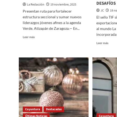
DESAFÍOS
La Redacción
19 noviembre, 2025
JC
18 n
Presentan ruta para fortalecer
estructura seccional y sumar nuevos
El sello TIF 
liderazgos jóvenes afines a la agenda
exportacione
Verde. Atizapán de Zaragoza.— En...
al mundo La i
incorporada a
Read
Leer más
more
Read
Leer más
about
more
Luis
about
Montaño
INDU
se
CÁRN
reúne
MEXI
con
UNA
líderes
DE
territoriales
LAS
de
MÁS
Atizapán
RESIL
de
Y
Zaragoza
EXITO
A
Coyuntura
Destacadas
PESA
Últimas Noticias
Coyuntura
DE