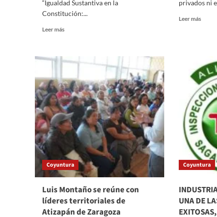
“Igualdad Sustantiva en la
privados ni e
Constitución:...
Read
Leer más
more
Read
Leer más
about
more
Busca
about
Refor
RECONOCE
al
LUIS
Artíc
HUMBERTO
43
FERNÁNDEZ
trans
EL
hospit
PAPEL
para
FUNDAMENTAL
frenar
DE
abuso
LAS
contr
MUJERES
pacie
EN
MÉXICO
Coyuntura
Coyuntura
Luis Montaño se reúne con
INDUSTRI
líderes territoriales de
UNA DE LA
Atizapán de Zaragoza
EXITOSAS,