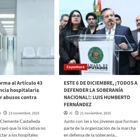
BAJO
NISMOS
EL
STRIALES
LIDERAZGO
CIAN
DE
ENIO
CLAUDIA
ONAL
SHEINBAUM:
LUIS
RNIZAR
HUMBERTO
OLÓGICAMENTE
FERNÁNDEZ
Coyuntura
EEDORES
CANOS
rma al Artículo 43
ESTE 6 DE DICIEMBRE, ¡TODOS A
ncia hospitalaria
DEFENDER LA SOBERANÍA
r abusos contra
NACIONAL!: LUIS HUMBERTO
FERNÁNDEZ
n
23 noviembre, 2025
JC
21 noviembre, 2025
r Clemente Castañeda
Junto con las y los jóvenes que forman
rayó que la iniciativa no
parte de la organización de la marcha
ctar a los hospitales
en defensa de la soberanía...