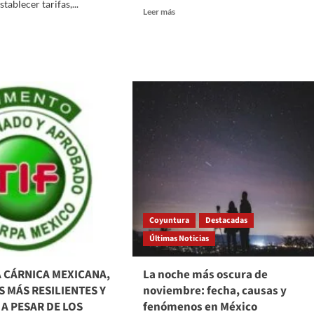
stablecer tarifas,...
Read
Leer más
more
about
ESTE
6
DE
ma
DICIEMBRE,
¡TODOS
ulo
A
DEFENDER
parencia
LA
alaria
SOBERANÍA
NACIONAL!:
LUIS
s
HUMBERTO
a
FERNÁNDEZ
ntes
Coyuntura
Destacadas
Últimas Noticias
A CÁRNICA MEXICANA,
La noche más oscura de
S MÁS RESILIENTES Y
noviembre: fecha, causas y
 A PESAR DE LOS
fenómenos en México