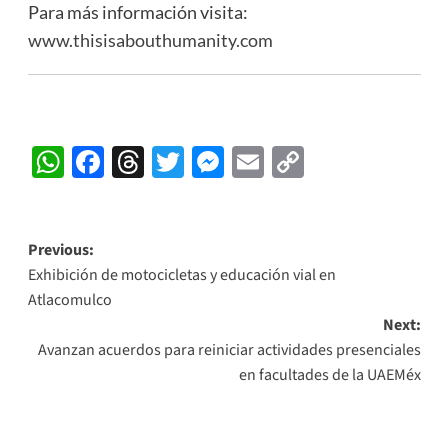
Para más información visita:
www.thisisabouthumanity.com
WhatsApp
Facebook
Threads
Twitter
Messenger
Email
Copy
Link
Post
Previous:
Exhibición de motocicletas y educación vial en
navigation
Atlacomulco
Next:
Avanzan acuerdos para reiniciar actividades presenciales
en facultades de la UAEMéx