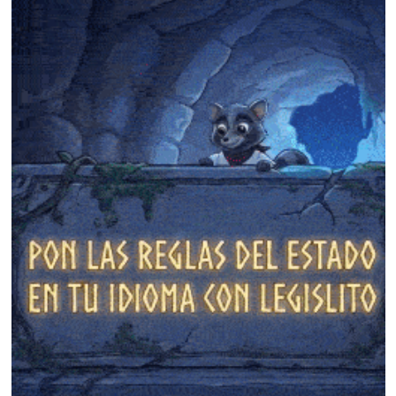
❄
❄
❄
❄
❄
❄