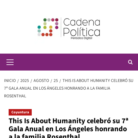
Saltar
al
contenido
Menú
principal
INICIO
2025
AGOSTO
25
THIS IS ABOUT HUMANITY CELEBRÓ SU
7ª GALA ANUAL EN LOS ÁNGELES HONRANDO A LA FAMILIA
ROSENTHAL
Coyuntura
This Is About Humanity celebró su 7ª
Gala Anual en Los Ángeles honrando
a la familia Rosenthal