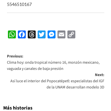
5546510167
WhatsApp
Facebook
Threads
Twitter
Messenger
Email
Copy
Link
Post
Previous:
Clima hoy: onda tropical número 16, monzón mexicano,
navigation
vaguada y canales de baja presión
Next:
Así luce el interior del Popocatépetl: especialistas del IGF
de la UNAM desarrollan modelo 3D
Más historias