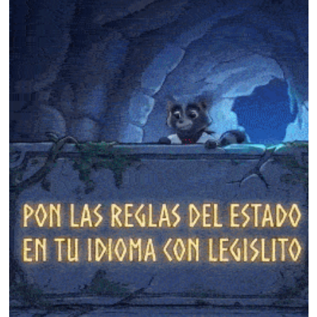
❄
❄
❄
❄
❄
❄