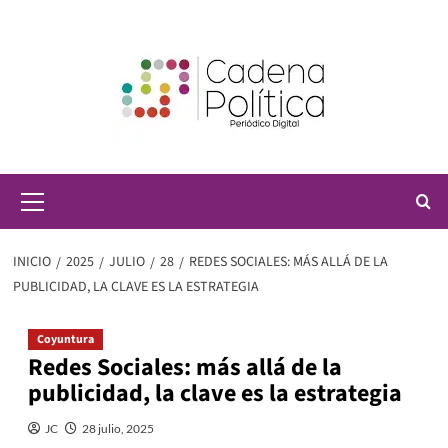
Saltar
al
contenido
Menú
principal
INICIO
2025
JULIO
28
REDES SOCIALES: MÁS ALLÁ DE LA
PUBLICIDAD, LA CLAVE ES LA ESTRATEGIA
Coyuntura
Redes Sociales: más allá de la
publicidad, la clave es la estrategia
JC
28 julio, 2025