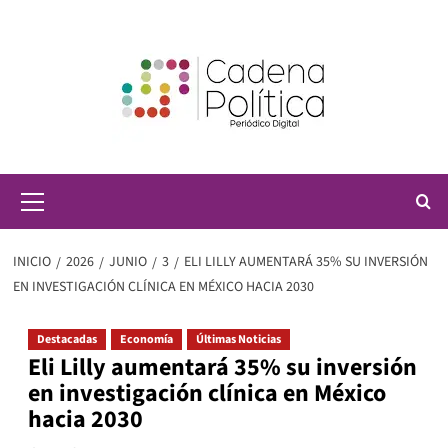
Saltar
al
contenido
Menú
principal
INICIO
2026
JUNIO
3
ELI LILLY AUMENTARÁ 35% SU INVERSIÓN
EN INVESTIGACIÓN CLÍNICA EN MÉXICO HACIA 2030
Destacadas
Economía
Últimas Noticias
Eli Lilly aumentará 35% su inversión
en investigación clínica en México
hacia 2030