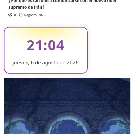
¿Por qué es tan difícil comunicarse con el nuevo líder
supremo de Irán?
JC
6 agosto, 2026
21:05
jueves, 6 de agosto de 2026
❄
❄
❄
❄
❄
❄
❄
❄
❄
❄