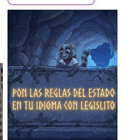
❄
❄
❄
❄
❄
❄
❄
❄
❄
❄