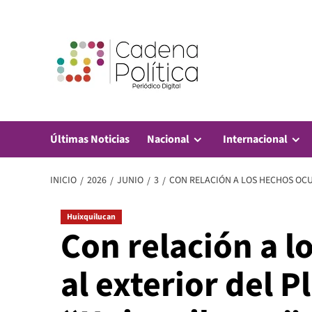
Saltar
al
contenido
Últimas Noticias
Nacional
Internacional
INICIO
2026
JUNIO
3
CON RELACIÓN A LOS HECHOS OCU
Huixquilucan
Con relación a l
al exterior del P