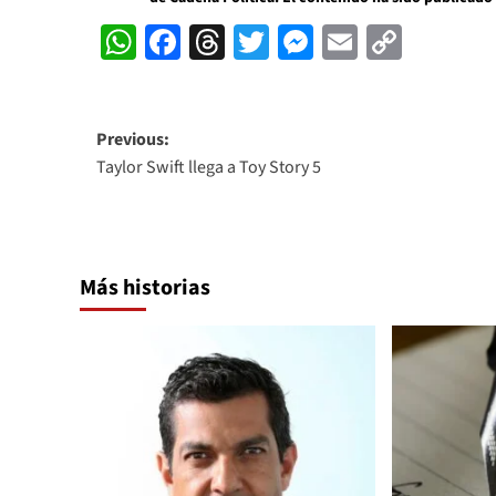
WhatsApp
Facebook
Threads
Twitter
Messenger
Email
Copy
Link
Post
Previous:
Taylor Swift llega a Toy Story 5
navigation
Más historias