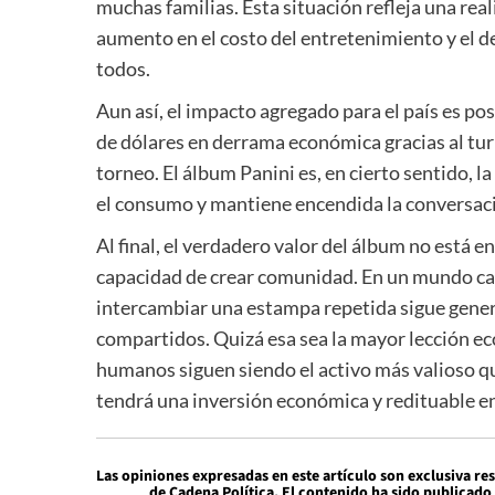
muchas familias. Esta situación refleja una re
aumento en el costo del entretenimiento y el de
todos.
Aun así, el impacto agregado para el país es po
de dólares en derrama económica gracias al tur
torneo. El álbum Panini es, en cierto sentido, l
el consumo y mantiene encendida la conversaci
Al final, el verdadero valor del álbum no está 
capacidad de crear comunidad. En un mundo cada
intercambiar una estampa repetida sigue gene
compartidos. Quizá esa sea la mayor lección ec
humanos siguen siendo el activo más valioso que
tendrá una inversión económica y redituable 
Las opiniones expresadas en este artículo son exclusiva re
de Cadena Política. El contenido ha sido publicado 