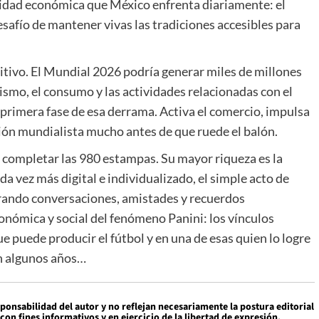
alidad económica que México enfrenta diariamente: el
safío de mantener vivas las tradiciones accesibles para
sitivo. El Mundial 2026 podría generar miles de millones
ismo, el consumo y las actividades relacionadas con el
a primera fase de esa derrama. Activa el comercio, impulsa
ón mundialista mucho antes de que ruede el balón.
en completar las 980 estampas. Su mayor riqueza es la
 vez más digital e individualizado, el simple acto de
rando conversaciones, amistades y recuerdos
onómica y social del fenómeno Panini: los vínculos
 puede producir el fútbol y en una de esas quien lo logre
en algunos años…
sponsabilidad del autor y no reflejan necesariamente la postura editorial
con fines informativos y en ejercicio de la libertad de expresión.