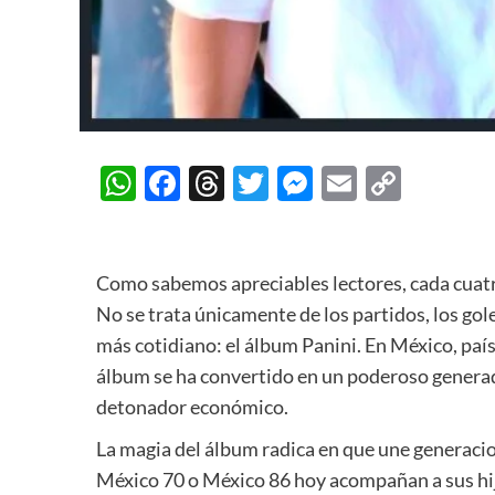
WhatsApp
Facebook
Threads
Twitter
Messenger
Email
Copy
Link
Como sabemos apreciables lectores, cada cuatr
No se trata únicamente de los partidos, los gole
más cotidiano: el álbum Panini. En México, país
álbum se ha convertido en un poderoso generad
detonador económico.
La magia del álbum radica en que une generaci
México 70 o México 86 hoy acompañan a sus hij