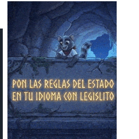
❄
❄
❄
❄
❄
❄