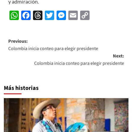
y admiración.
WhatsApp
Facebook
Threads
Twitter
Messenger
Email
Copy
Link
Post
Previous:
Colombia inicia conteo para elegir presidente
navigation
Next:
Colombia inicia conteo para elegir presidente
Más historias