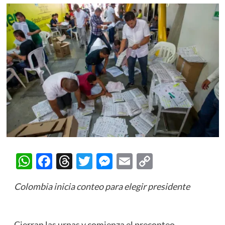
WhatsApp
Facebook
Threads
Twitter
Messenger
Email
Copy
Link
Colombia inicia conteo para elegir presidente
Cierran las urnas y comienza el preconteo