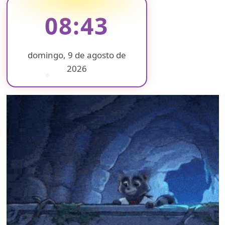
08:43
domingo, 9 de agosto de
2026
❄
❄
❄
❄
❄
❄
❄
❄
❄
❄