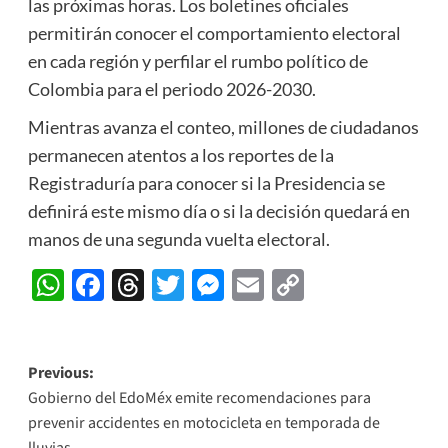
las próximas horas. Los boletines oficiales
permitirán conocer el comportamiento electoral
en cada región y perfilar el rumbo político de
Colombia para el periodo 2026-2030.
Mientras avanza el conteo, millones de ciudadanos
permanecen atentos a los reportes de la
Registraduría para conocer si la Presidencia se
definirá este mismo día o si la decisión quedará en
manos de una segunda vuelta electoral.
WhatsApp
Facebook
Threads
Twitter
Messenger
Email
Copy
Link
Post
Previous:
Gobierno del EdoMéx emite recomendaciones para
navigation
prevenir accidentes en motocicleta en temporada de