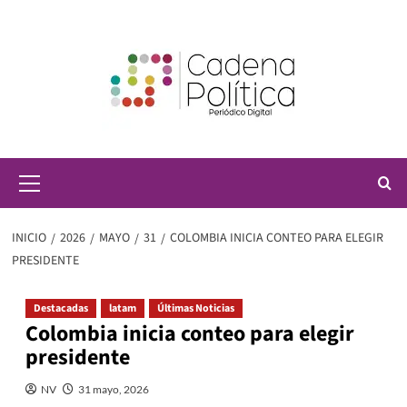
Saltar
al
contenido
Menú
principal
INICIO
2026
MAYO
31
COLOMBIA INICIA CONTEO PARA ELEGIR
PRESIDENTE
Destacadas
latam
Últimas Noticias
Colombia inicia conteo para elegir
presidente
NV
31 mayo, 2026