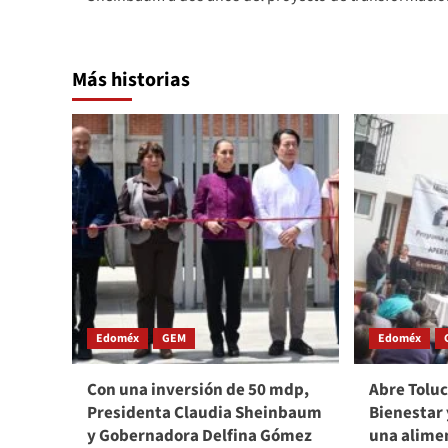
Más historias
Edoméx
GEM
Edoméx
Con una inversión de 50 mdp,
Abre Toluc
Presidenta Claudia Sheinbaum
Bienestar 
y Gobernadora Delfina Gómez
una alime