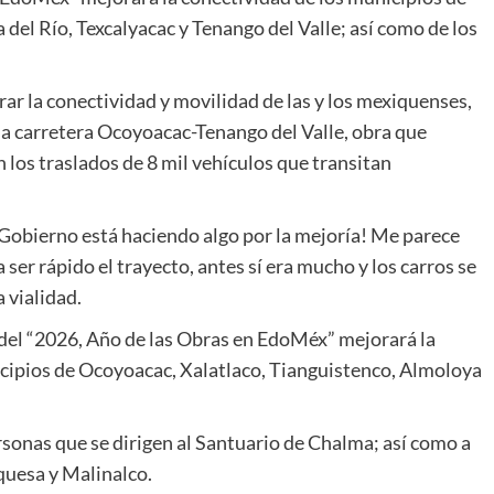
del Río, Texcalyacac y Tenango del Valle; así como de los
 la conectividad y movilidad de las y los mexiquenses,
la carretera Ocoyoacac-Tenango del Valle, obra que
 los traslados de 8 mil vehículos que transitan
 Gobierno está haciendo algo por la mejoría! Me parece
ser rápido el trayecto, antes sí era mucho y los carros se
 vialidad.
 del “2026, Año de las Obras en EdoMéx” mejorará la
icipios de Ocoyoacac, Xalatlaco, Tianguistenco, Almoloya
rsonas que se dirigen al Santuario de Chalma; así como a
quesa y Malinalco.