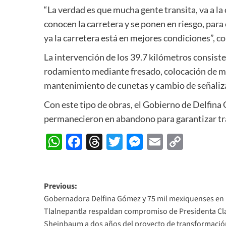
“La verdad es que mucha gente transita, va a la 
conocen la carretera y se ponen en riesgo, para 
ya la carretera está en mejores condiciones”, 
La intervención de los 39.7 kilómetros consiste
rodamiento mediante fresado, colocación de mez
mantenimiento de cunetas y cambio de señaliz
Con este tipo de obras, el Gobierno de Delfina
permanecieron en abandono para garantizar tra
WhatsApp
Facebook
Threads
Twitter
Messenger
Email
Copy
Link
Post
Previous:
Gobernadora Delfina Gómez y 75 mil mexiquenses en
navigation
Tlalnepantla respaldan compromiso de Presidenta Cl
Sheinbaum a dos años del proyecto de transformació