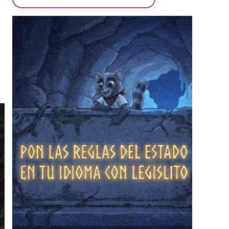
❄
❄
❄
❄
❄
❄
❄
❄
❄