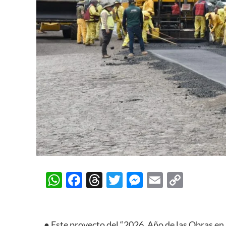
WhatsApp
Facebook
Threads
Twitter
Messenger
Email
Copy
Link
● Este proyecto del “2026, Año de las Obras en