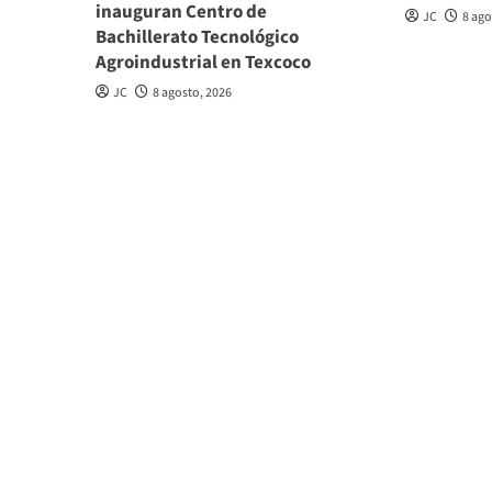
inauguran Centro de
JC
8 ago
Bachillerato Tecnológico
Agroindustrial en Texcoco
JC
8 agosto, 2026