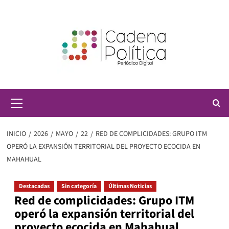
Saltar
al
contenido
Menú
principal
INICIO
2026
MAYO
22
RED DE COMPLICIDADES: GRUPO ITM
OPERÓ LA EXPANSIÓN TERRITORIAL DEL PROYECTO ECOCIDA EN
MAHAHUAL
Destacadas
Sin categoría
Últimas Noticias
Red de complicidades: Grupo ITM
operó la expansión territorial del
proyecto ecocida en Mahahual