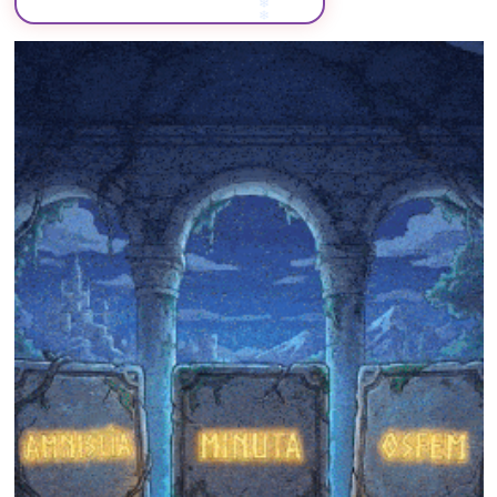
❄
❄
❄
❄
❄
❄
❄
❄
❄
❄