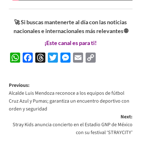
🚀 Si buscas mantenerte al día con las noticias
nacionales e internacionales más relevantes 🌐
¡Este canal es para ti!
WhatsApp
Facebook
Threads
Twitter
Messenger
Email
Copy
Link
Post
Previous:
Alcalde Luis Mendoza reconoce a los equipos de fútbol
navigation
Cruz Azul y Pumas; garantiza un encuentro deportivo con
orden y seguridad
Next:
Stray Kids anuncia concierto en el Estadio GNP de México
con su festival ‘STRAYCITY’