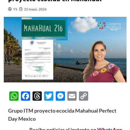
YS
22 mayo, 2026
WhatsApp
Facebook
Threads
Twitter
Messenger
Email
Copy
Link
Grupo ITM proyecto ecocida Mahahual Perfect
Day Mexico
Recibe noticias al instante en
WhatsApp