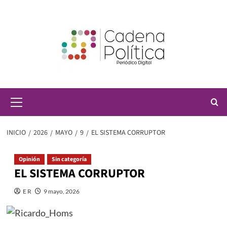
Saltar
al
contenido
Menú
principal
INICIO
2026
MAYO
9
EL SISTEMA CORRUPTOR
Opinión
Sin categoría
EL SISTEMA CORRUPTOR
E R
9 mayo, 2026