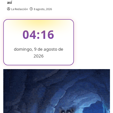
así
La Redacción
8 agosto, 2026
04:16
domingo, 9 de agosto de
2026
❄
❄
❄
❄
❄
❄
❄
❄
❄
❄