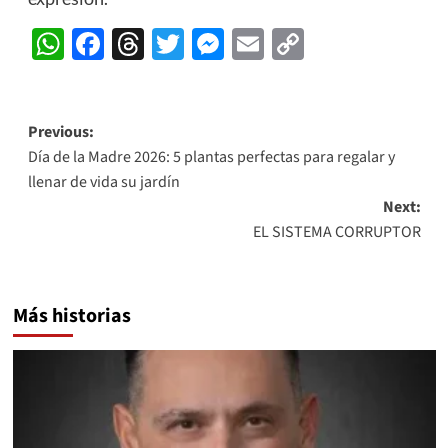
WhatsApp
Facebook
Threads
Twitter
Messenger
Email
Copy
Link
Post
Previous:
Día de la Madre 2026: 5 plantas perfectas para regalar y
navigation
llenar de vida su jardín
Next:
EL SISTEMA CORRUPTOR
Más historias